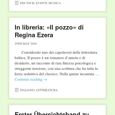
DEUTSCH
,
EVENTI
,
MUSICA
In libreria: «Il pozzo» di
Regīna Ezera
29TH MAY 2020
Considerato uno dei capolavori della letteratura
baltica, Il pozzo è un romanzo d’amore e di
desiderio, un racconto di rara finezza psicologica e
struggente tensione, con una scrittura che ha tutta la
forza seduttiva del classico. Nella quiete incantata …
Continue reading
→
ITALIANO
,
LETTERATURA
Erster Übersichtsband zu