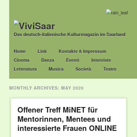
Das deutsch-italienische Kulturmagazin im Saarland
Main menu
Skip
Home
Link
Kontakte & Impressum
to
Cinema
Danza
Eventi
Interviste
content
Letteratura
Musica
Società
Teatro
MONTHLY ARCHIVES:
MAY 2020
Offener Treff MiNET für
Mentorinnen, Mentees und
interessierte Frauen ONLINE