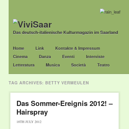
Das deutsch-italienische Kulturmagazin im Saarland
Main menu
Skip
Home
Link
Kontakte & Impressum
to
Cinema
Danza
Eventi
Interviste
content
Letteratura
Musica
Società
Teatro
TAG ARCHIVES:
BETTY VERMEULEN
Das Sommer-Ereignis 2012! –
Hairspray
18TH JULY 2012