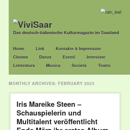
Das deutsch-italienische Kulturmagazin im Saarland
Main menu
Skip
Home
Link
Kontakte & Impressum
to
Cinema
Danza
Eventi
Interviste
content
Letteratura
Musica
Società
Teatro
MONTHLY ARCHIVES:
FEBRUARY 2023
Iris Mareike Steen –
Schauspielerin und
Multitalent veröffentlicht