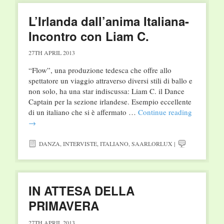
L’Irlanda dall’anima Italiana-
Incontro con Liam C.
27TH APRIL 2013
“Flow”, una produzione tedesca che offre allo
spettatore un viaggio attraverso diversi stili di ballo e
non solo, ha una star indiscussa: Liam C. il Dance
Captain per la sezione irlandese. Esempio eccellente
di un italiano che si è affermato …
Continue reading
→
DANZA
,
INTERVISTE
,
ITALIANO
,
SAARLORLUX
|
IN ATTESA DELLA
PRIMAVERA
27TH APRIL 2013