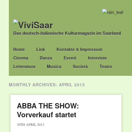
Das deutsch-italienische Kulturmagazin im Saarland
Main menu
Skip
Home
Link
Kontakte & Impressum
to
Cinema
Danza
Eventi
Interviste
content
Letteratura
Musica
Società
Teatro
MONTHLY ARCHIVES:
APRIL 2013
ABBA THE SHOW:
Vorverkauf startet
30TH APRIL 2013