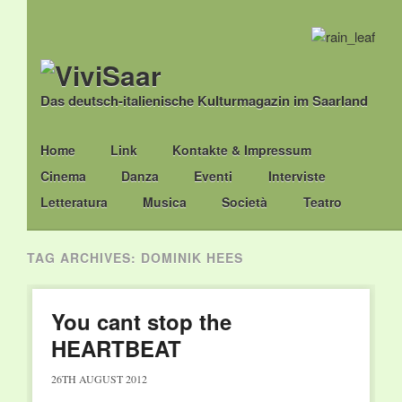
Das deutsch-italienische Kulturmagazin im Saarland
Main menu
Skip
Home
Link
Kontakte & Impressum
to
Cinema
Danza
Eventi
Interviste
content
Letteratura
Musica
Società
Teatro
TAG ARCHIVES:
DOMINIK HEES
You cant stop the
HEARTBEAT
26TH AUGUST 2012