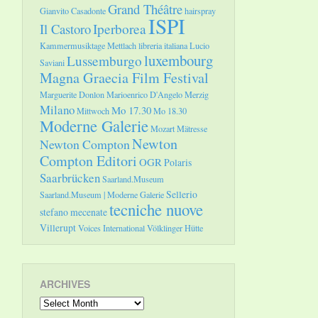
Grand Théâtre
Gianvito Casadonte
hairspray
ISPI
Il Castoro
Iperborea
Kammermusiktage Mettlach
libreria italiana
Lucio
luxembourg
Lussemburgo
Saviani
Magna Graecia Film Festival
Marguerite Donlon
Marioenrico D'Angelo
Merzig
Milano
Mo 17.30
Mittwoch
Mo 18.30
Moderne Galerie
Mozart
Mätresse
Newton
Newton Compton
Compton Editori
OGR
Polaris
Saarbrücken
Saarland.Museum
Sellerio
Saarland.Museum | Moderne Galerie
tecniche nuove
stefano mecenate
Villerupt
Voices International
Völklinger Hütte
ARCHIVES
Archives