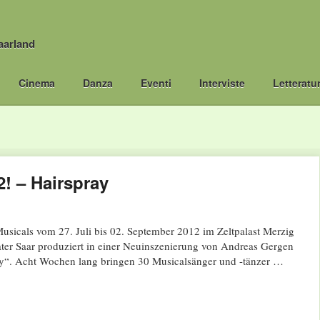
aarland
Cinema
Danza
Eventi
Interviste
Letteratu
! – Hairspray
sicals vom 27. Juli bis 02. September 2012 im Zeltpalast Merzig
r Saar produziert in einer Neuinszenierung von Andreas Gergen
y“. Acht Wochen lang bringen 30 Musicalsänger und -tänzer …