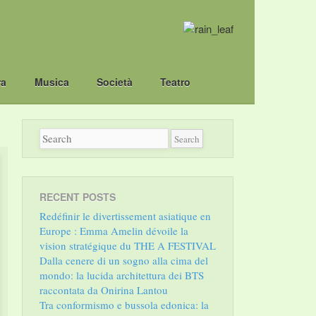
ra
Musica
Società
Teatro
RECENT POSTS
Redéfinir le divertissement asiatique en
Europe : Emma Amelin dévoile la
vision stratégique du THE A FESTIVAL
Dalla cenere di un sogno alla cima del
mondo: la lucida architettura dei BTS
raccontata da Onirina Lantou
Tra conformismo e bussola edonica: la