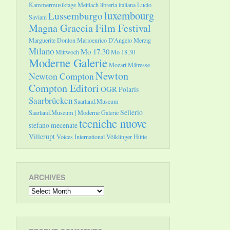
Kammermusiktage Mettlach
libreria italiana
Lucio
luxembourg
Lussemburgo
Saviani
Magna Graecia Film Festival
Marguerite Donlon
Marioenrico D'Angelo
Merzig
Milano
Mo 17.30
Mittwoch
Mo 18.30
Moderne Galerie
Mozart
Mätresse
Newton
Newton Compton
Compton Editori
OGR
Polaris
Saarbrücken
Saarland.Museum
Sellerio
Saarland.Museum | Moderne Galerie
tecniche nuove
stefano mecenate
Villerupt
Voices International
Völklinger Hütte
ARCHIVES
Archives