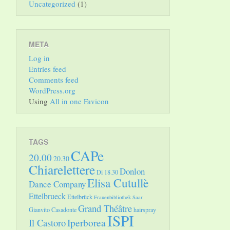
Uncategorized
(1)
META
Log in
Entries feed
Comments feed
WordPress.org
Using
All in one Favicon
TAGS
CAPe
20.00
20.30
Chiarelettere
Donlon
Di 18.30
Elisa Cutullè
Dance Company
Ettelbrueck
Ettelbrück
Frauenbibliothek Saar
Grand Théâtre
Gianvito Casadonte
hairspray
ISPI
Il Castoro
Iperborea