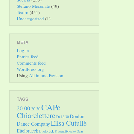
Stefano Mecenate
(49)
Teatro
(451)
Uncategorized
(1)
META
Log in
Entries feed
Comments feed
WordPress.org
Using
All in one Favicon
TAGS
CAPe
20.00
20.30
Chiarelettere
Donlon
Di 18.30
Elisa Cutullè
Dance Company
Ettelbrueck
Ettelbrück
Frauenbibliothek Saar