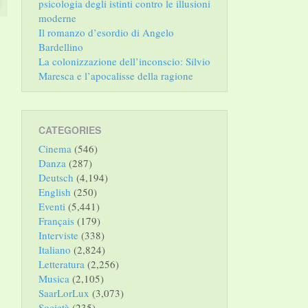
psicologia degli istinti contro le illusioni
moderne
Il romanzo d’esordio di Angelo
Bardellino
La colonizzazione dell’inconscio: Silvio
Maresca e l’apocalisse della ragione
CATEGORIES
Cinema
(546)
Danza
(287)
Deutsch
(4,194)
English
(250)
Eventi
(5,441)
Français
(179)
Interviste
(338)
Italiano
(2,824)
Letteratura
(2,256)
Musica
(2,105)
SaarLorLux
(3,073)
Società
(235)