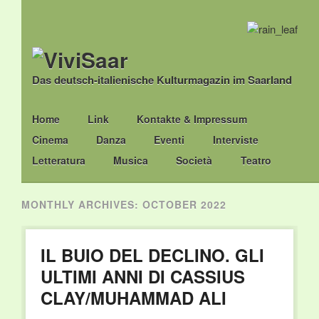
Das deutsch-italienische Kulturmagazin im Saarland
Main menu
Skip
Home
Link
Kontakte & Impressum
to
Cinema
Danza
Eventi
Interviste
content
Letteratura
Musica
Società
Teatro
MONTHLY ARCHIVES:
OCTOBER 2022
IL BUIO DEL DECLINO. GLI
ULTIMI ANNI DI CASSIUS
CLAY/MUHAMMAD ALI