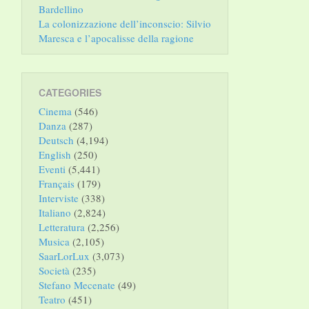
Bardellino
La colonizzazione dell’inconscio: Silvio
Maresca e l’apocalisse della ragione
CATEGORIES
Cinema
(546)
Danza
(287)
Deutsch
(4,194)
English
(250)
Eventi
(5,441)
Français
(179)
Interviste
(338)
Italiano
(2,824)
Letteratura
(2,256)
Musica
(2,105)
SaarLorLux
(3,073)
Società
(235)
Stefano Mecenate
(49)
Teatro
(451)