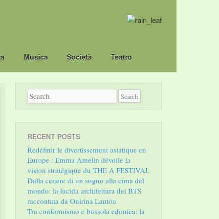
ra
Musica
Società
Teatro
RECENT POSTS
Redéfinir le divertissement asiatique en
Europe : Emma Amelin dévoile la
vision stratégique du THE A FESTIVAL
Dalla cenere di un sogno alla cima del
mondo: la lucida architettura dei BTS
raccontata da Onirina Lantou
Tra conformismo e bussola edonica: la