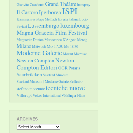
Grand Théâtre
Gianvito Casadonte
hairspray
ISPI
Il Castoro
Iperborea
Kammermusiktage Mettlach
libreria italiana
Lucio
luxembourg
Lussemburgo
Saviani
Magna Graecia Film Festival
Marguerite Donlon
Marioenrico D'Angelo
Merzig
Milano
Mo 17.30
Mittwoch
Mo 18.30
Moderne Galerie
Mozart
Mätresse
Newton
Newton Compton
Compton Editori
OGR
Polaris
Saarbrücken
Saarland.Museum
Sellerio
Saarland.Museum | Moderne Galerie
tecniche nuove
stefano mecenate
Villerupt
Voices International
Völklinger Hütte
ARCHIVES
Archives