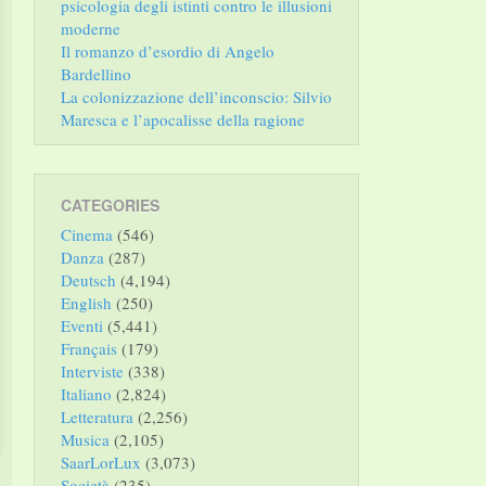
psicologia degli istinti contro le illusioni
moderne
Il romanzo d’esordio di Angelo
Bardellino
La colonizzazione dell’inconscio: Silvio
Maresca e l’apocalisse della ragione
CATEGORIES
Cinema
(546)
Danza
(287)
Deutsch
(4,194)
English
(250)
Eventi
(5,441)
Français
(179)
Interviste
(338)
Italiano
(2,824)
Letteratura
(2,256)
Musica
(2,105)
SaarLorLux
(3,073)
Società
(235)