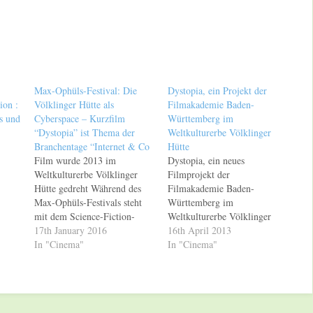
Max-Ophüls-Festival: Die
Dystopia, ein Projekt der
ion :
Völklinger Hütte als
Filmakademie Baden-
s und
Cyberspace – Kurzfilm
Württemberg im
“Dystopia” ist Thema der
Weltkulturerbe Völklinger
Branchentage “Internet & Co
Hütte
Film wurde 2013 im
Dystopia, ein neues
Weltkulturerbe Völklinger
Filmprojekt der
Hütte gedreht Während des
Filmakademie Baden-
Max-Ophüls-Festivals steht
Württemberg im
mit dem Science-Fiction-
Weltkulturerbe Völklinger
Kurzfilm "Dystopia" ein Film
17th January 2016
Hütte. Das Weltkulturerbe
16th April 2013
im Blickpunkt, der im
In "Cinema"
Völklinger Hütte als
In "Cinema"
Weltkulturerbe Völklinger
Filmlocation erfährt eine
Hütte gedreht wurde. Es ist
immer größer werdende
der erste Film, der in
Wertschätzung. Nach
Deutschland mit dem Konzept
"Rauchzeichen", einem