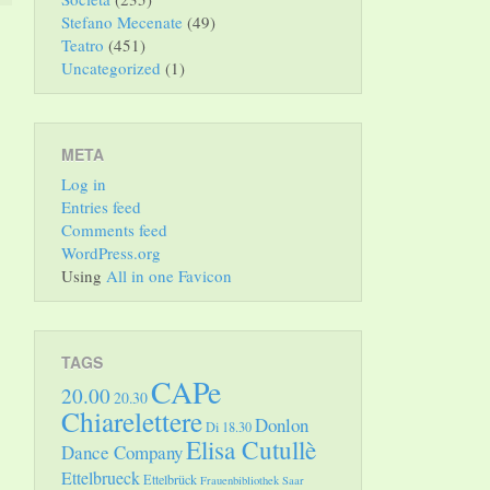
Stefano Mecenate
(49)
Teatro
(451)
Uncategorized
(1)
META
Log in
Entries feed
Comments feed
WordPress.org
Using
All in one Favicon
TAGS
CAPe
20.00
20.30
Chiarelettere
Donlon
Di 18.30
Elisa Cutullè
Dance Company
Ettelbrueck
Ettelbrück
Frauenbibliothek Saar