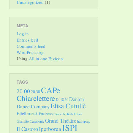
Uncategorized
(1)
META
Log in
Entries feed
Comments feed
WordPress.org
Using
All in one Favicon
TAGS
CAPe
20.00
20.30
Chiarelettere
Donlon
Di 18.30
Elisa Cutullè
Dance Company
Ettelbrueck
Ettelbrück
Frauenbibliothek Saar
Grand Théâtre
Gianvito Casadonte
hairspray
ISPI
Il Castoro
Iperborea