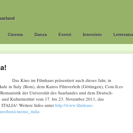
aarland
Cinema
Danza
Eventi
Interviste
Letteratu
a!
Das Kino im Filmhaus präsentiert auch dieses Jahr, in
de in Italy (Rom), dem Kairos Filmverleih (Göttingen), Com.It.es
 Romanistik der Universität des Saarlandes und dem Deutsch-
- und Kulturinstitut vom 17. bis 23. November 2011, das
 ITALIA! Weitere Infos unter
http://www.filmhaus-
mreihen/cinema_italia