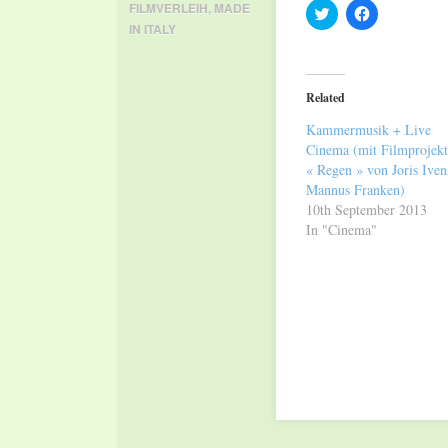
FILMVERLEIH
,
MADE
Click
Click
to
to
IN ITALY
share
share
on
on
Twitter
Facebook
(Opens
(Opens
in
in
Related
new
new
window)
window)
Kammermusik + Live
Cinema (mit Filmprojekt
« Regen » von Joris Iven
Mannus Franken)
10th September 2013
In "Cinema"