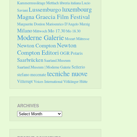
Kammermusiktage Mettlach
libreria italiana
Lucio
luxembourg
Lussemburgo
Saviani
Magna Graecia Film Festival
Marguerite Donlon
Marioenrico D'Angelo
Merzig
Milano
Mo 17.30
Mittwoch
Mo 18.30
Moderne Galerie
Mozart
Mätresse
Newton
Newton Compton
Compton Editori
OGR
Polaris
Saarbrücken
Saarland.Museum
Sellerio
Saarland.Museum | Moderne Galerie
tecniche nuove
stefano mecenate
Villerupt
Voices International
Völklinger Hütte
ARCHIVES
Archives