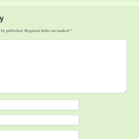
des "User-Generated Cinema"
Kurzfilm der Filmakademie
entstand: Im Internet konnte
Baden-Württemberg, und
jeder Interessierte eigene
Jochen Alexander Freydanks
y
Ideen einbringen…
filmischer Umsetzung von
Franz Kafkas "Der Bau",
 be published.
Required fields are marked
*
dessen Schlußsequenzen im
Weltkulturerbe Völklinger
Hütte gedreht wurden, ist…