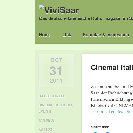
Das deutsch-italienische Kulturmagazin im S
Main menu
Skip
Home
Link
Kontakte & Impressum
to
content
OCT
31
Cinema! Itali
2011
Zusammenarbeit mit Ma
Saar, der Fachrichtung
CATEGORIZED:
Italienischen Bildungs
Kinofestival CINEMA!
CINEMA
,
DEUTSCH
,
saarbruecken.de/de/fil
EVENTI
TAGGED:
Share this:
KAIROS