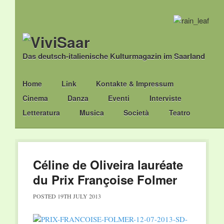
Das deutsch-italienische Kulturmagazin im Saarland
Main menu
Skip
Home
Link
Kontakte & Impressum
to
Cinema
Danza
Eventi
Interviste
content
Letteratura
Musica
Società
Teatro
Céline de Oliveira lauréate
du Prix Françoise Folmer
POSTED
19TH JULY 2013