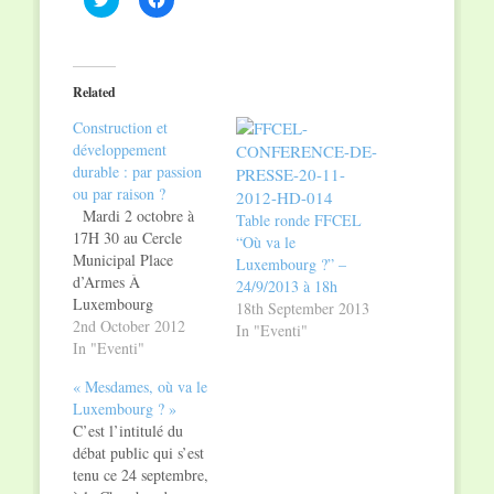
to
to
share
share
on
on
Twitter
Facebook
(Opens
(Opens
in
in
Related
new
new
window)
window)
Construction et
développement
durable : par passion
ou par raison ?
Mardi 2 octobre à
Table ronde FFCEL
17H 30 au Cercle
“Où va le
Municipal Place
Luxembourg ?” –
d’Armes À
24/9/2013 à 18h
Luxembourg
18th September 2013
programme
2nd October 2012
In "Eventi"
Conférence
In "Eventi"
«CONSTRUCTION
« Mesdames, où va le
ET
Luxembourg ? »
DéVELOPPEMENT
C’est l’intitulé du
DURABLE: PAR
débat public qui s’est
PASSION OU PAR
tenu ce 24 septembre,
RAISON?» mardi 2