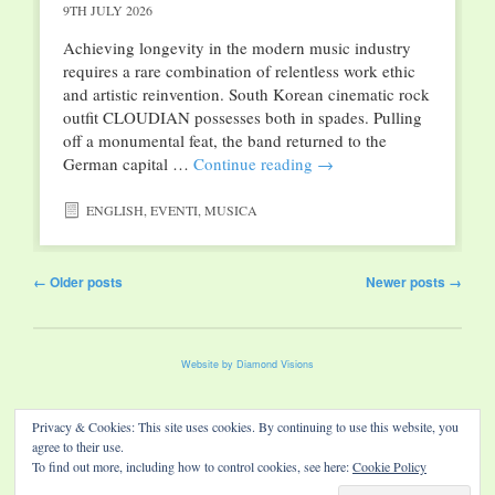
9TH JULY 2026
Achieving longevity in the modern music industry
requires a rare combination of relentless work ethic
and artistic reinvention. South Korean cinematic rock
outfit CLOUDIAN possesses both in spades. Pulling
off a monumental feat, the band returned to the
German capital …
Continue reading
→
ENGLISH
,
EVENTI
,
MUSICA
Post navigation
←
Older posts
Newer posts
→
Website by Diamond Visions
Privacy & Cookies: This site uses cookies. By continuing to use this website, you
agree to their use.
To find out more, including how to control cookies, see here:
Cookie Policy