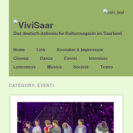
Das deutsch-italienische Kulturmagazin im Saarland
Main menu
Skip
Home
Link
Kontakte & Impressum
to
Cinema
Danza
Eventi
Interviste
content
Letteratura
Musica
Società
Teatro
CATEGORY:
EVENTI