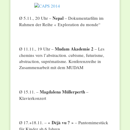
Nepal
5.11., 20 Uhr –
– Dokumentarfilm im
Ø
Rahmen der Reihe « Exploration du monde“
Mudam Akademie 2
11.11., 19 Uhr –
– Les
Ø
chemins vers l’abstraction. cubisme, futurisme,
abstraction, suprématisme. Konferenzreihe in
Zusammenarbeit mit dem MUDAM
Magdalena Müllerperth
15.11. –
–
Ø
Klavierkonzert
« Déjà vu ? »
17.+18.11. –
– Pantomimestück
Ø
für Kinder ab 6 Jahren