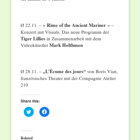
« Rime of the Ancient Mariner »
22.11. –
–
Ø
Konzert mit Visuals. Das neue Programm der
Tiger Lillies
in Zusammenarbeit mit dem
Mark Holthusen
Videokünstler
„L’Écume des jours“
28.11. –
von Boris Vian,
Ø
französisches Theater mit der Compagnie Atelier
210
Share this:
Click
Click
to
to
share
share
on
on
Twitter
Facebook
(Opens
(Opens
in
in
Related
new
new