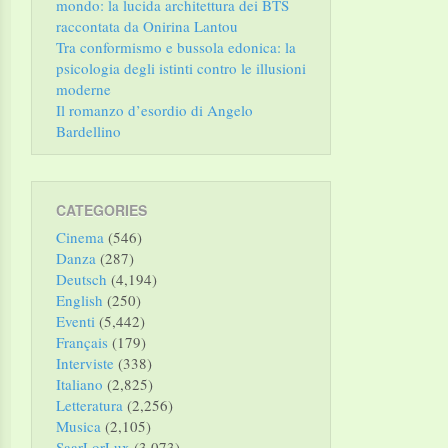
mondo: la lucida architettura dei BTS
raccontata da Onirina Lantou
Tra conformismo e bussola edonica: la
psicologia degli istinti contro le illusioni
moderne
Il romanzo d’esordio di Angelo
Bardellino
CATEGORIES
Cinema
(546)
Danza
(287)
Deutsch
(4,194)
English
(250)
Eventi
(5,442)
Français
(179)
Interviste
(338)
Italiano
(2,825)
Letteratura
(2,256)
Musica
(2,105)
SaarLorLux
(3,073)