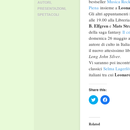
bestseller
Musica Rock
AUTORI
,
Leona
Piena
insieme a
PRESENTAZIONI
,
Gli altri appuntament
SPETTACOLI
alle 19.00 alla Libreri
B. Elfgren
Mats Str
e
della saga fantasy
Il c
domenica 26 maggio al
autore di culto in Itali
il nuovo attesissim
Long John Silver
.
Vi saranno poi incontr
classici
Selma Lagerlö
Leonard
italiani tra cui
Share this:
Click
Click
to
to
share
share
on
on
Twitter
Facebook
(Opens
(Opens
in
in
Related
new
new
window)
window)