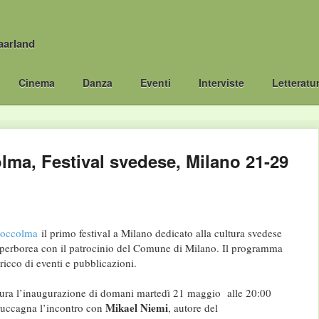
aarland
Cinema
Danza
Eventi
Interviste
Letteratu
lma, Festival svedese, Milano 21-29
toccolma
il primo festival a Milano dedicato alla cultura svedese
 Iperborea con il patrocinio del Comune di Milano. Il programma
ricco di eventi e pubblicazioni.
ratura l’inaugurazione di domani martedì 21 maggio alle 20:00
Mikael Niemi
Cuccagna l’incontro con
, autore del