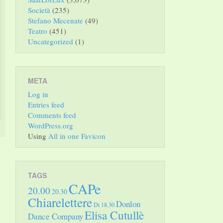
Società
(235)
Stefano Mecenate
(49)
Teatro
(451)
Uncategorized
(1)
META
Log in
Entries feed
Comments feed
WordPress.org
Using
All in one Favicon
TAGS
CAPe
20.00
20.30
Chiarelettere
Donlon
Di 18.30
Elisa Cutullè
Dance Company