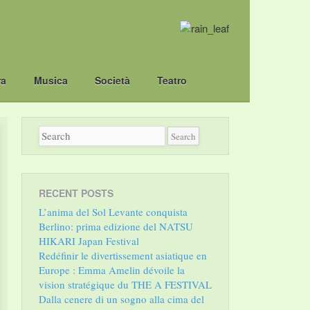
ra
Musica
Società
Teatro
RECENT POSTS
L’anima del Sol Levante conquista
Berlino: prima edizione del NATSU
HIKARI Japan Festival
Redéfinir le divertissement asiatique en
Europe : Emma Amelin dévoile la
vision stratégique du THE A FESTIVAL
Dalla cenere di un sogno alla cima del