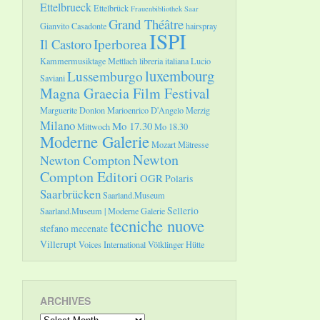
Ettelbrueck
Ettelbrück
Frauenbibliothek Saar
Grand Théâtre
Gianvito Casadonte
hairspray
ISPI
Il Castoro
Iperborea
Kammermusiktage Mettlach
libreria italiana
Lucio
luxembourg
Lussemburgo
Saviani
Magna Graecia Film Festival
Marguerite Donlon
Marioenrico D'Angelo
Merzig
Milano
Mo 17.30
Mittwoch
Mo 18.30
Moderne Galerie
Mozart
Mätresse
Newton
Newton Compton
Compton Editori
OGR
Polaris
Saarbrücken
Saarland.Museum
Sellerio
Saarland.Museum | Moderne Galerie
tecniche nuove
stefano mecenate
Villerupt
Voices International
Völklinger Hütte
ARCHIVES
Archives