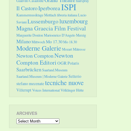
Gianvito Casadonte
hairspray
ISPI
Il Castoro
Iperborea
Kammermusiktage Mettlach
libreria italiana
Lucio
luxembourg
Lussemburgo
Saviani
Magna Graecia Film Festival
Marguerite Donlon
Marioenrico D'Angelo
Merzig
Milano
Mo 17.30
Mittwoch
Mo 18.30
Moderne Galerie
Mozart
Mätresse
Newton
Newton Compton
Compton Editori
OGR
Polaris
Saarbrücken
Saarland.Museum
Sellerio
Saarland.Museum | Moderne Galerie
tecniche nuove
stefano mecenate
Villerupt
Voices International
Völklinger Hütte
ARCHIVES
Archives