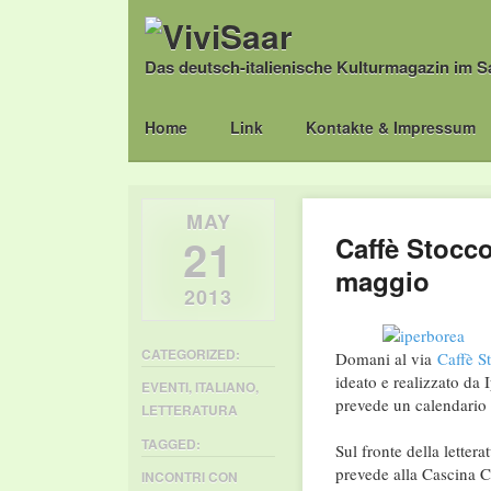
Das deutsch-italienische Kulturmagazin im S
Main menu
Skip
Home
Link
Kontakte & Impressum
to
content
MAY
21
Caffè Stocco
maggio
2013
CATEGORIZED:
Domani al via
Caffè S
ideato e realizzato da
EVENTI
,
ITALIANO
,
prevede un calendario 
LETTERATURA
TAGGED:
Sul fronte della lette
prevede alla Cascina 
INCONTRI CON