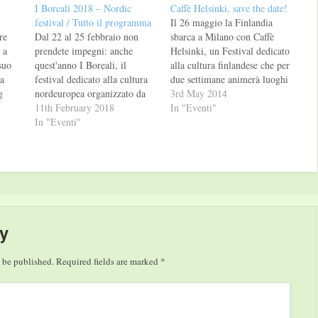
I Boreali 2018 – Nordic
Caffè Helsinki, save the date!
festival / Tutto il programma
Il 26 maggio la Finlandia
re
Dal 22 al 25 febbraio non
sbarca a Milano con Caffè
 a
prendete impegni: anche
Helsinki, un Festival dedicato
suo
quest'anno I Boreali, il
alla cultura finlandese che per
a
festival dedicato alla cultura
due settimane animerà luoghi
g
nordeuropea organizzato da
conosciuti e sconosciuti della
3rd May 2014
e del
Iperborea, torna per quattro
11th February 2018
città. Incontri su e con
In "Eventi"
giorni al Teatro Franco
In "Eventi"
scrittori finlandesi come Tove
,
Parenti di Milano. Sarà Jón
Jansson, Mika Waltari, Rosa
Kalman Stefánsson
Liksom, Kari Hotakainen,
e
a inaugurare la
Tuomas Kyrö e Katja Kettu,
a,
manifestazione, giovedì 22
una rassegna…
a
febbraio, e con lui saranno
anza
ospiti, tra gli altri, l'autrice…
y
 be published.
Required fields are marked
*