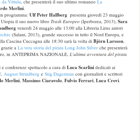
 da Vittula
, che presenterà il suo ultimo romanzo
La
rdo Merlini
.
Ulf Peter Hallberg
i in programma:
presenta giovedì 23 maggio
Sara
a Utopia il suo nuovo libro
Trash Europeo
(Iperborea, 2013),
andberg
venerdì 24 maggio alle 13:00 alla Libreria Lirus autori
erchio
(Salani, 2013), grande successo in tutto il Nord Europa, e
Björn Larsson
la Cascina Cuccagna alle 18:30 sarà la volta di
,
a grazie a
La vera storia del pirata Long John Silver
che presenterà
o libro, in ANTEPRIMA NAZIONALE,
L’ultima avventura del pirata
Luca Scarlini
i e conferenze spettacolo a cura di
dedicati ai
f
,
August Strindberg
e
Stig Dagerman
con giornalisti e scrittori
o Merlini
Massimo Ciaravolo
Fulvio Ferrari
Luca Crovi
,
,
,
.