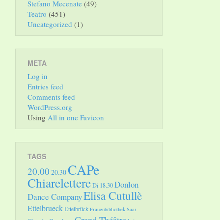
Stefano Mecenate
(49)
Teatro
(451)
Uncategorized
(1)
META
Log in
Entries feed
Comments feed
WordPress.org
Using
All in one Favicon
TAGS
CAPe
20.00
20.30
Chiarelettere
Donlon
Di 18.30
Elisa Cutullè
Dance Company
Ettelbrueck
Ettelbrück
Frauenbibliothek Saar
Grand Théâtre