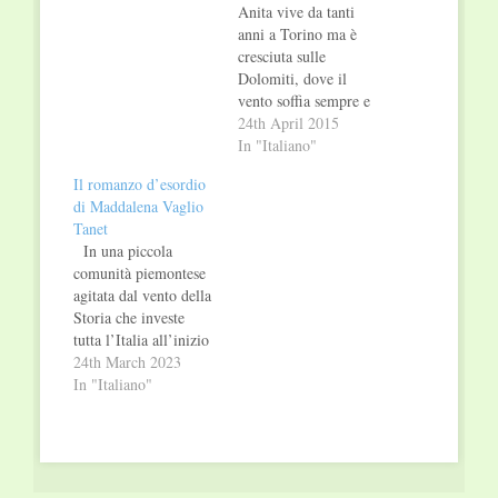
Anita vive da tanti
anni a Torino ma è
cresciuta sulle
Dolomiti, dove il
vento soffia sempre e
l'aria è fresca, dove
24th April 2015
l'aria trasparente
In "Italiano"
profuma sempre di
Il romanzo d’esordio
legno e di terra, e
di Maddalena Vaglio
dove negli ultimi
Tanet
tempi è costretta a
In una piccola
tornare a causa della
comunità piemontese
terribile malattia di
agitata dal vento della
sua madre, che
Storia che investe
peggiora…
tutta l’Italia all’inizio
degli anni Settanta, la
24th March 2023
maestra Silvia esce di
In "Italiano"
casa una mattina e
invece di andare a
scuola entra nel bosco.
Il motivo, o forse il
movente, è la morte di