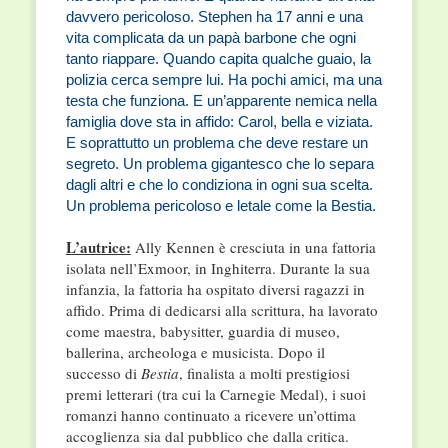
davvero pericoloso. Stephen ha 17 anni e una
vita complicata da un papà barbone che ogni
tanto riappare. Quando capita qualche guaio, la
polizia cerca sempre lui. Ha pochi amici, ma una
testa che funziona. E un’apparente nemica nella
famiglia dove sta in affido: Carol, bella e viziata.
E soprattutto un problema che deve restare un
segreto. Un problema gigantesco che lo separa
dagli altri e che lo condiziona in ogni sua scelta.
Un problema pericoloso e letale come la Bestia.
L’autrice:
Ally Kennen è cresciuta in una fattoria
isolata nell’Exmoor, in Inghiterra. Durante la sua
infanzia, la fattoria ha ospitato diversi ragazzi in
affido. Prima di dedicarsi alla scrittura, ha lavorato
come maestra, babysitter, guardia di museo,
ballerina, archeologa e musicista. Dopo il
successo di
Bestia
, finalista a molti prestigiosi
premi letterari (tra cui la Carnegie Medal), i suoi
romanzi hanno continuato a ricevere un’ottima
accoglienza sia dal pubblico che dalla critica.