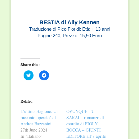
BESTIA di Ally Kennen
Traduzione di Pico Floridi;
Età: + 13 anni
Pagine 240; Prezzo: 15,50 Euro
Share this:
Click
Click
to
to
share
share
on
on
Twitter
Facebook
(Opens
(Opens
in
in
Related
new
new
window)
window)
L’ultima stagione. Un
OVUNQUE TU
racconto operaio’ di
SARAI – romanzo di
Andrea Bazzanini
esordio di FIOLY
27th June 2024
BOCCA – GIUNTI
In "Italiano"
EDITORE all’8 aprile