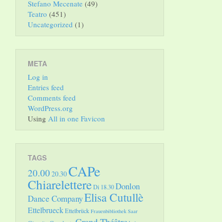
Stefano Mecenate
(49)
Teatro
(451)
Uncategorized
(1)
META
Log in
Entries feed
Comments feed
WordPress.org
Using
All in one Favicon
TAGS
CAPe
20.00
20.30
Chiarelettere
Donlon
Di 18.30
Elisa Cutullè
Dance Company
Ettelbrueck
Ettelbrück
Frauenbibliothek Saar
Grand Théâtre