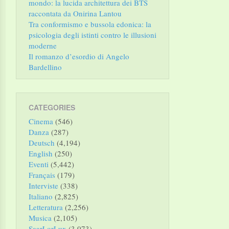
mondo: la lucida architettura dei BTS
raccontata da Onirina Lantou
Tra conformismo e bussola edonica: la
psicologia degli istinti contro le illusioni
moderne
Il romanzo d’esordio di Angelo
Bardellino
CATEGORIES
Cinema
(546)
Danza
(287)
Deutsch
(4,194)
English
(250)
Eventi
(5,442)
Français
(179)
Interviste
(338)
Italiano
(2,825)
Letteratura
(2,256)
Musica
(2,105)
SaarLorLux
(3,073)