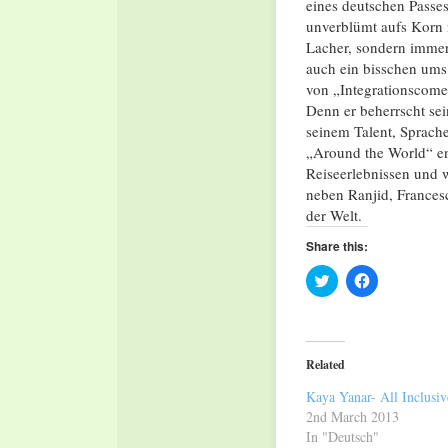
eines deutschen Passes
unverblümt aufs Korn 
Lacher, sondern imme
auch ein bisschen ums
von „Integrationscome
Denn er beherrscht sei
seinem Talent, Sprach
„Around the World“ en
Reiseerlebnissen und
neben Ranjid, Francesc
der Welt.
Share this:
Click
Click
to
to
share
share
on
on
Twitter
Facebook
(Opens
(Opens
in
in
Related
new
new
window)
window)
Kaya Yanar- All Inclusiv
2nd March 2013
In "Deutsch"