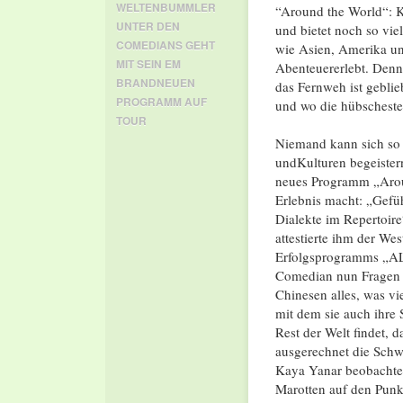
WELTENBUMMLER
“Around the World“: K
UNTER DEN
und bietet noch so vi
COMEDIANS GEHT
wie Asien, Amerika un
MIT SEIN EM
Abenteuererlebt. Denn
BRANDNEUEN
das Fernweh ist geblie
PROGRAMM AUF
und wo die hübschesten
TOUR
Niemand kann sich so 
undKulturen begeistern
neues Programm „Aroun
Erlebnis macht: „Gefü
Dialekte im Repertoire
attestierte ihm der Wes
Erfolgsprogramms „AL
Comedian nun Fragen a
Chinesen alles, was vi
mit dem sie auch ihre
Rest der Welt findet,
ausgerechnet die Schw
Kaya Yanar beobachtet
Marotten auf den Punkt