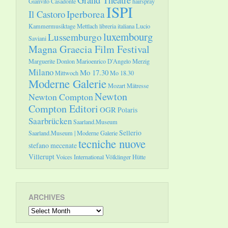
Gianvito Casadonte
hairspray
ISPI
Il Castoro
Iperborea
Kammermusiktage Mettlach
libreria italiana
Lucio
luxembourg
Lussemburgo
Saviani
Magna Graecia Film Festival
Marguerite Donlon
Marioenrico D'Angelo
Merzig
Milano
Mo 17.30
Mittwoch
Mo 18.30
Moderne Galerie
Mozart
Mätresse
Newton
Newton Compton
Compton Editori
OGR
Polaris
Saarbrücken
Saarland.Museum
Sellerio
Saarland.Museum | Moderne Galerie
tecniche nuove
stefano mecenate
Villerupt
Voices International
Völklinger Hütte
ARCHIVES
Archives