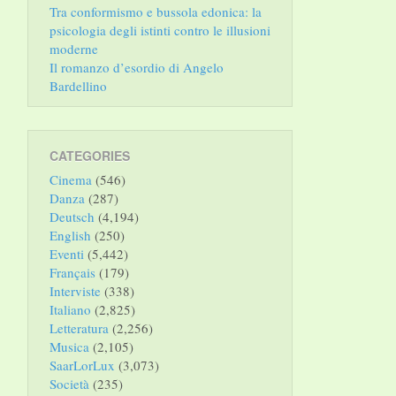
Tra conformismo e bussola edonica: la
psicologia degli istinti contro le illusioni
moderne
Il romanzo d’esordio di Angelo
Bardellino
CATEGORIES
Cinema
(546)
Danza
(287)
Deutsch
(4,194)
English
(250)
Eventi
(5,442)
Français
(179)
Interviste
(338)
Italiano
(2,825)
Letteratura
(2,256)
Musica
(2,105)
SaarLorLux
(3,073)
Società
(235)