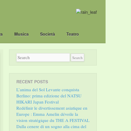
ra
Musica
Società
Teatro
RECENT POSTS
L’anima del Sol Levante conquista
Berlino: prima edizione del NATSU
HIKARI Japan Festival
Redéfinir le divertissement asiatique en
Europe : Emma Amelin dévoile la
vision stratégique du THE A FESTIVAL
Dalla cenere di un sogno alla cima del