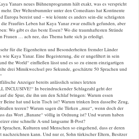
aya Yanars neues Bühnenprogramm hält exakt, was es verspricht
el mehr. Der Weltenbummler unter den Comedians hat Kontinente
d Europa bereist und – wie könnte es anders sein-die schrägsten
 die Fraufürs Leben hat Kaya Yanar zwar endlich gefunden, aber
ben: Wo gibt es das beste Essen? Wo die traumhaftesten Strände
 Frauen … ach nee, das Thema hatte sich ja erledigt.
sehr für die Eigenheiten und Besonderheiten fremder Länder
 wie Kaya Yanar. Eine Begeisterung, die er ungefiltert in sein
d the World“ einfließen lässt und es so zu einem einzigartigen
hlte drei Mimikwechsel pro Sekunde, geschätzte 50 Sprachen und
“
tfälische Anzeiger bereits anlässlich seines letzten
L INCLUSIVE!“ In beeindruckender Schlagzahl geht der
uf die Spur, die ihn um den Schlaf bringen: Warum essen
er Beine hat und kein Tisch ist? Warum trinken Iren dasselbe Zeug,
 Straßen teeren? Warum sagen die Türken „muz“, wenn doch der
 dass das Wort „Banane“ völlig in Ordnung ist? Und warum haben
eizer eine schnelle A-und langsame B-Post?
 Sprachen, Kulturen und Menschen so eingehend, dass er deren
 nachzeichnen kann. Und nur er, Sohn türkischer Eltern, Besitzer