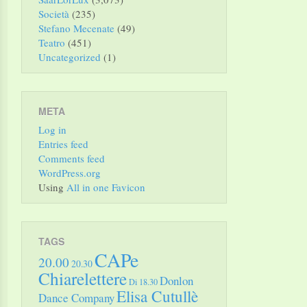
Società
(235)
Stefano Mecenate
(49)
Teatro
(451)
Uncategorized
(1)
META
Log in
Entries feed
Comments feed
WordPress.org
Using
All in one Favicon
TAGS
CAPe
20.00
20.30
Chiarelettere
Donlon
Di 18.30
Elisa Cutullè
Dance Company