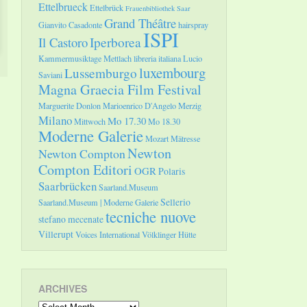
Ettelbrueck
Ettelbrück
Frauenbibliothek Saar
Grand Théâtre
Gianvito Casadonte
hairspray
ISPI
Il Castoro
Iperborea
Kammermusiktage Mettlach
libreria italiana
Lucio
luxembourg
Lussemburgo
Saviani
Magna Graecia Film Festival
Marguerite Donlon
Marioenrico D'Angelo
Merzig
Milano
Mo 17.30
Mittwoch
Mo 18.30
Moderne Galerie
Mozart
Mätresse
Newton
Newton Compton
Compton Editori
OGR
Polaris
Saarbrücken
Saarland.Museum
Sellerio
Saarland.Museum | Moderne Galerie
tecniche nuove
stefano mecenate
Villerupt
Voices International
Völklinger Hütte
ARCHIVES
Archives