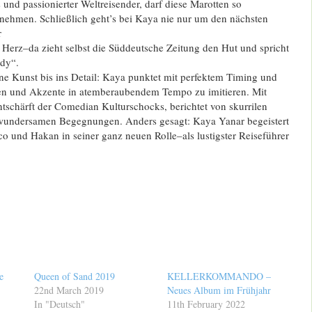
 und passionierter Weltreisender, darf diese Marotten so
nehmen. Schließlich geht’s bei Kaya nie nur um den nächsten
r
 Herz–da zieht selbst die Süddeutsche Zeitung den Hut und spricht
dy“.
ne Kunst bis ins Detail: Kaya punktet mit perfektem Timing und
en und Akzente in atemberaubendem Tempo zu imitieren. Mit
tschärft der Comedian Kulturschocks, berichtet von skurrilen
 wundersamen Begegnungen. Anders gesagt: Kaya Yanar begeistert
o und Hakan in seiner ganz neuen Rolle–als lustigster Reiseführer
e
Queen of Sand 2019
KELLERKOMMANDO –
22nd March 2019
Neues Album im Frühjahr
In "Deutsch"
11th February 2022