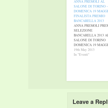
ANNA PREMOLI AL
SALONE DI TORINO 
DOMENICA 19 MAGGI
FINALISTA PREMIO
BANCARELLA 2013
ANNA PREMOLI PRE
SELEZIONE
BANCARELLA 2013 A
SALONE DI TORINO
DOMENICA 19 MAGGI
ORE 11.00 NELL’AMB
19th May 2013
DEGLI INCONTRI
In "Eventi"
TENTAZIONE E
MEDITAZIONE Ore
11.00 CIOCCOLAT
IN...ROSAUna commedi
rosa e le emozioni di un
nuovo amore accompagna
dai colori del cioccolat
ospite Anna Premoli autr
di Ti prego lasciati…
Leave a Repl