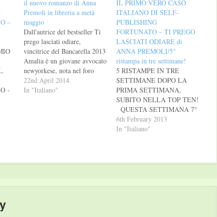
il nuovo romanzo di Anna
IL PRIMO VERO CASO
–
Premoli in libreria a metà
ITALIANO DI SELF-
O –
maggio
PUBLISHING
Dall'autrice del bestseller Ti
FORTUNATO – TI PREGO
prego lasciati odiare,
LASCIATI ODIARE di
MIO
vincitrice del Bancarella 2013
ANNA PREMOLI/5°
Amalia è un giovane avvocato
ristampa in tre settimane!
L
newyorkese, nota nel foro
5 RISTAMPE IN TRE
come “la regina di ghiaccio”.
22nd April 2014
SETTIMANE DOPO LA
O -
È ebrea, benestante e ha dei
In "Italiano"
PRIMA SETTIMANA,
ITO
genitori che da fin da
SUBITO NELLA TOP TEN!
bambina le hanno riservato
QUESTA SETTIMANA 7°
ben poche attenzioni. Ryan,
NELLA CLASSIFICA
6th February 2013
di origini irlandesi, è il
GENERALE DEI LIBRI
In "Italiano"
O
maggiore…
PIU’ VENDUTI 2° NELLA
a
CLASSIFICA DI
NARRATIVA ITALIANA 1°
ti
NELLA CLASSIFICA
o.
DEGLI EBOOK PIU’
ice
VENDUTI ANNA
PREMOLI TI PREGO,
y
LASCIATI ODIARE UNA
COMMEDIA BRILLANTE