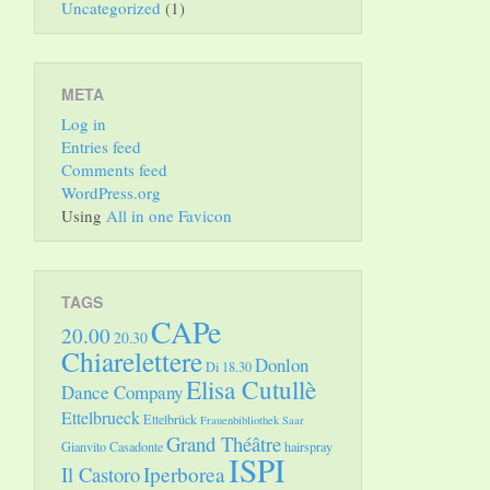
Uncategorized
(1)
META
Log in
Entries feed
Comments feed
WordPress.org
Using
All in one Favicon
TAGS
CAPe
20.00
20.30
Chiarelettere
Donlon
Di 18.30
Elisa Cutullè
Dance Company
Ettelbrueck
Ettelbrück
Frauenbibliothek Saar
Grand Théâtre
Gianvito Casadonte
hairspray
ISPI
Il Castoro
Iperborea