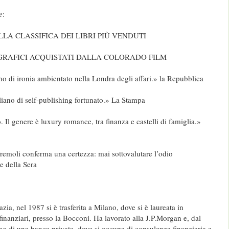
e
:
ELLA CLASSIFICA DEI LIBRI PIÙ VENDUTI
GRAFICI ACQUISTATI DALLA COLORADO FILM
 di ironia ambientato nella Londra degli affari.» la Repubblica
liano di self-publishing fortunato.» La Stampa
. Il genere è luxury romance, tra finanza e castelli di famiglia.»
emoli conferma una certezza: mai sottovalutare l’odio
e della Sera
zia, nel 1987 si è trasferita a Milano, dove si è laureata in
inanziari, presso la Bocconi. Ha lavorato alla J.P.Morgan e, dal
ng di una banca privata, dove si occupa di consulenza finanziaria e