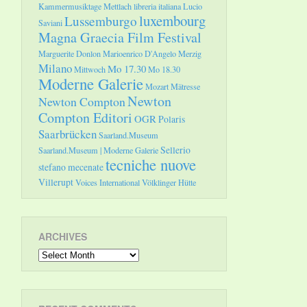
Kammermusiktage Mettlach
libreria italiana
Lucio
luxembourg
Lussemburgo
Saviani
Magna Graecia Film Festival
Marguerite Donlon
Marioenrico D'Angelo
Merzig
Milano
Mo 17.30
Mittwoch
Mo 18.30
Moderne Galerie
Mozart
Mätresse
Newton
Newton Compton
Compton Editori
OGR
Polaris
Saarbrücken
Saarland.Museum
Sellerio
Saarland.Museum | Moderne Galerie
tecniche nuove
stefano mecenate
Villerupt
Voices International
Völklinger Hütte
ARCHIVES
Archives