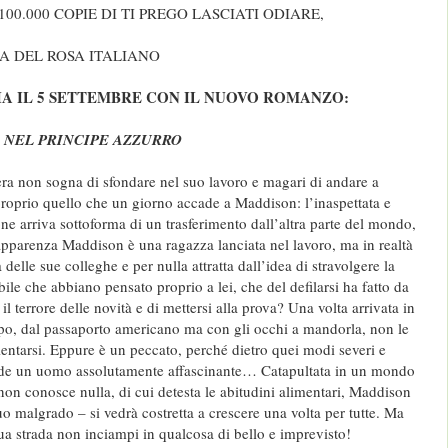
100.000 COPIE DI TI PREGO LASCIATI ODIARE,
CA DEL ROSA ITALIANO
IA IL 5 SETTEMBRE CON IL NUOVO ROMANZO:
 NEL PRINCIPE AZZURRO
era non sogna di sfondare nel suo lavoro e magari di andare a
 proprio quello che un giorno accade a Maddison: l’inaspettata e
ne arriva sottoforma di un trasferimento dall’altra parte del mondo,
apparenza Maddison è una ragazza lanciata nel lavoro, ma in realtà
elle sue colleghe e per nulla attratta dall’idea di stravolgere la
ile che abbiano pensato proprio a lei, che del defilarsi ha fatto da
l terrore delle novità e di mettersi alla prova? Una volta arrivata in
po, dal passaporto americano ma con gli occhi a mandorla, non le
ientarsi. Eppure è un peccato, perché dietro quei modi severi e
onde un uomo assolutamente affascinante… Catapultata in un mondo
ui non conosce nulla, di cui detesta le abitudini alimentari, Maddison
uo malgrado – si vedrà costretta a crescere una volta per tutte. Ma
ua strada non inciampi in qualcosa di bello e imprevisto!