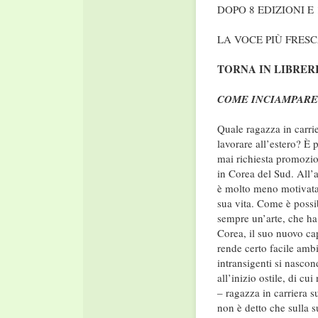
DOPO 8 EDIZIONI E 
LA VOCE PIÙ FRES
TORNA IN LIBRER
COME INCIAMPARE
Quale ragazza in carri
lavorare all’estero? È
mai richiesta promozio
in Corea del Sud. All’
è molto meno motivata d
sua vita. Come è possib
sempre un’arte, che ha i
Corea, il suo nuovo ca
rende certo facile amb
intransigenti si nasc
all’inizio ostile, di c
– ragazza in carriera s
non è detto che sulla s