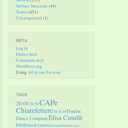
Stefano Mecenate
(49)
Teatro
(451)
Uncategorized
(1)
META
Log in
Entries feed
Comments feed
WordPress.org
Using
All in one Favicon
TAGS
CAPe
20.00
20.30
Chiarelettere
Donlon
Di 18.30
Elisa Cutullè
Dance Company
Ettelbrueck
Ettelbrück
Frauenbibliothek Saar