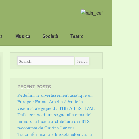
ra
Musica
Società
Teatro
RECENT POSTS
Redéfinir le divertissement asiatique en
Europe : Emma Amelin dévoile la
vision stratégique du THE A FESTIVAL
Dalla cenere di un sogno alla cima del
mondo: la lucida architettura dei BTS
raccontata da Onirina Lantou
Tra conformismo e bussola edonica: la