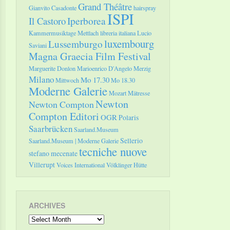
Grand Théâtre
Gianvito Casadonte
hairspray
ISPI
Il Castoro
Iperborea
Kammermusiktage Mettlach
libreria italiana
Lucio
luxembourg
Lussemburgo
Saviani
Magna Graecia Film Festival
Marguerite Donlon
Marioenrico D'Angelo
Merzig
Milano
Mo 17.30
Mittwoch
Mo 18.30
Moderne Galerie
Mozart
Mätresse
Newton
Newton Compton
Compton Editori
OGR
Polaris
Saarbrücken
Saarland.Museum
Sellerio
Saarland.Museum | Moderne Galerie
tecniche nuove
stefano mecenate
Villerupt
Voices International
Völklinger Hütte
ARCHIVES
Archives