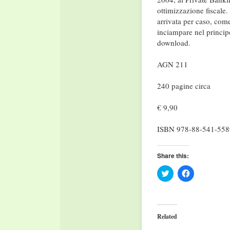
ottimizzazione fiscale.
arrivata per caso, com
inciampare nel princip
download.
AGN 211
240 pagine circa
€ 9,90
ISBN 978-88-541-558
Share this:
Click
Click
to
to
share
share
on
on
Twitter
Facebook
(Opens
(Opens
in
in
Related
new
new
window)
window)