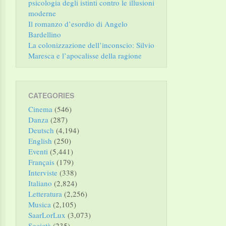
psicologia degli istinti contro le illusioni
moderne
Il romanzo d’esordio di Angelo
Bardellino
La colonizzazione dell’inconscio: Silvio
Maresca e l’apocalisse della ragione
CATEGORIES
Cinema
(546)
Danza
(287)
Deutsch
(4,194)
English
(250)
Eventi
(5,441)
Français
(179)
Interviste
(338)
Italiano
(2,824)
Letteratura
(2,256)
Musica
(2,105)
SaarLorLux
(3,073)
Società
(235)