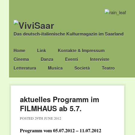
Das deutsch-italienische Kulturmagazin im Saarland
Main menu
Skip
Home
Link
Kontakte & Impressum
to
Cinema
Danza
Eventi
Interviste
content
Letteratura
Musica
Società
Teatro
aktuelles Programm im
FILMHAUS ab 5.7.
POSTED
29TH JUNE 2012
Programm vom 05.07.2012 – 11.07.2012