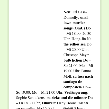
Neu:
Ed Gass-
small
Donnelly:
town murder
songs (OmU)
Do
– Mi 18.00, 20.30
Uhr; Hong-Jin Na:
the yellow sea
Do
– Mi 20.00 Uhr;
Christoph Mayr:
bulb fiction
Do –
So 21.00, Mo – Mi
19.00 Uhr; Bruno
zu fuss nach
Moll:
santiago de
compostela
Do –
Verlängerung:
So 19.00, Mo – Mi 21.00 Uhr;
marieke und die männer
Sophie Schoukens:
Do
Filmreif:
nichts
– Di 18.30 Uhr;
Dany Boone:
zu verzollen
Mo 15.00 Uhr – Eintritt 3 Euro;