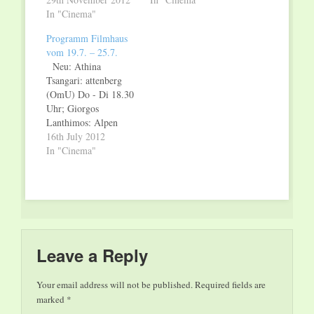
seelen (OmU) Fr
In "Cinema"
Gästen, weitere
19.00, So + Mo
Termine: Fr + Sa +
Programm Filmhaus
21.00, Di + Mi 19.00
Mo 17.15, Di + Mi
vom 19.7. – 25.7.
Uhr; Uhr; Wir
21.00 Uhr; Neu:
Neu: Athina
verlängern: Felix
Pierre Schoeller: der
Tsangari: attenberg
Stienz: puppe, icke
Aufsteiger Do 20.00,
(OmU) Do - Di 18.30
und der dicke So +
Fr + Sa 18.00, 20.00,
Uhr; Giorgos
Mo 19.00, Di +…
So 20.30,…
Lanthimos: Alpen
(OmU) Do – Mo + Mi
16th July 2012
20.30 Uhr; Dietrich
In "Cinema"
Schubert: allein die
wÜSTE Do + Fr
19.00, So – Mi 19.00
Uhr; Verlängerung:
Bernd Böhlich: bis
zum horizont, dann
links! Do – Mi 18.00,
Leave a Reply
20.00, Mo…
Your email address will not be published.
Required fields are
marked
*