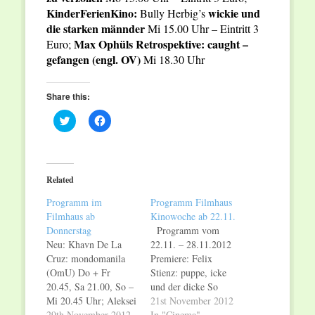
KinderFerienKino:
wickie und
Bully Herbig’s
die starken männder
Mi 15.00 Uhr – Eintritt 3
Max Ophüls Retrospektive: caught –
Euro;
gefangen
(engl. OV)
Mi 18.30 Uhr
Share this:
Click
Click
to
to
share
share
on
on
Twitter
Facebook
(Opens
(Opens
in
in
Related
new
new
window)
window)
Programm im
Programm Filmhaus
Filmhaus ab
Kinowoche ab 22.11.
Donnerstag
Programm vom
Neu: Khavn De La
22.11. – 28.11.2012
Cruz: mondomanila
Premiere: Felix
(OmU) Do + Fr
Stienz: puppe, icke
20.45, Sa 21.00, So –
und der dicke So
Mi 20.45 Uhr; Aleksei
20.00 Uhr zusammen
21st November 2012
Fedorchenko: stille
29th November 2012
mit den Filmteam und
In "Cinema"