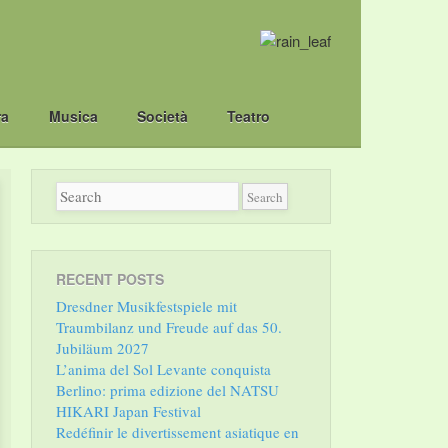
ra
Musica
Società
Teatro
RECENT POSTS
Dresdner Musikfestspiele mit
Traumbilanz und Freude auf das 50.
Jubiläum 2027
L’anima del Sol Levante conquista
Berlino: prima edizione del NATSU
HIKARI Japan Festival
Redéfinir le divertissement asiatique en