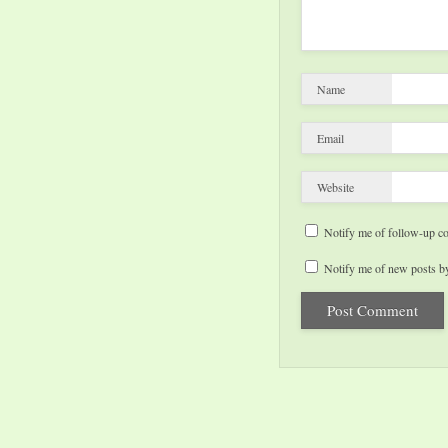
Name
Email
Website
Notify me of follow-up c
Notify me of new posts by