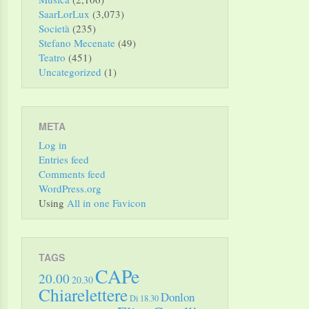
SaarLorLux
(3,073)
Società
(235)
Stefano Mecenate
(49)
Teatro
(451)
Uncategorized
(1)
META
Log in
Entries feed
Comments feed
WordPress.org
Using
All in one Favicon
TAGS
CAPe
20.00
20.30
Chiarelettere
Donlon
Di 18.30