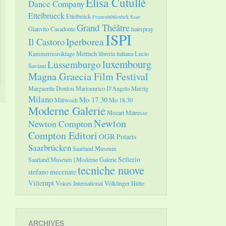
Elisa Cutullè
Dance Company
Ettelbrueck
Ettelbrück
Frauenbibliothek Saar
Grand Théâtre
Gianvito Casadonte
hairspray
ISPI
Il Castoro
Iperborea
Kammermusiktage Mettlach
libreria italiana
Lucio
luxembourg
Lussemburgo
Saviani
Magna Graecia Film Festival
Marguerite Donlon
Marioenrico D'Angelo
Merzig
Milano
Mo 17.30
Mittwoch
Mo 18.30
Moderne Galerie
Mozart
Mätresse
Newton
Newton Compton
Compton Editori
OGR
Polaris
Saarbrücken
Saarland.Museum
Sellerio
Saarland.Museum | Moderne Galerie
tecniche nuove
stefano mecenate
Villerupt
Voices International
Völklinger Hütte
ARCHIVES