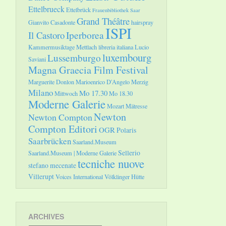
Ettelbrueck
Ettelbrück
Frauenbibliothek Saar
Grand Théâtre
Gianvito Casadonte
hairspray
ISPI
Il Castoro
Iperborea
Kammermusiktage Mettlach
libreria italiana
Lucio
luxembourg
Lussemburgo
Saviani
Magna Graecia Film Festival
Marguerite Donlon
Marioenrico D'Angelo
Merzig
Milano
Mo 17.30
Mittwoch
Mo 18.30
Moderne Galerie
Mozart
Mätresse
Newton
Newton Compton
Compton Editori
OGR
Polaris
Saarbrücken
Saarland.Museum
Sellerio
Saarland.Museum | Moderne Galerie
tecniche nuove
stefano mecenate
Villerupt
Voices International
Völklinger Hütte
ARCHIVES