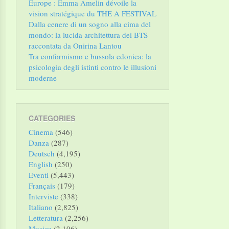
Europe : Emma Amelin dévoile la
vision stratégique du THE A FESTIVAL
Dalla cenere di un sogno alla cima del
mondo: la lucida architettura dei BTS
raccontata da Onirina Lantou
Tra conformismo e bussola edonica: la
psicologia degli istinti contro le illusioni
moderne
CATEGORIES
Cinema
(546)
Danza
(287)
Deutsch
(4,195)
English
(250)
Eventi
(5,443)
Français
(179)
Interviste
(338)
Italiano
(2,825)
Letteratura
(2,256)
Musica
(2,106)