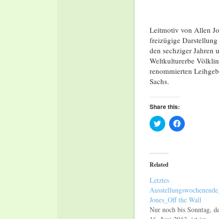
Leitmotiv von Allen J
freizügige Darstellung
den sechziger Jahren 
Weltkulturerbe Völkli
renommierten Leihgeb
Sachs.
Share this:
Click
Click
to
to
share
share
on
on
Twitter
Facebook
(Opens
(Opens
in
in
Related
new
new
window)
window)
Letztes
Ausstellungswochenende
Jones_Off the Wall
Nur noch bis Sonntag, d