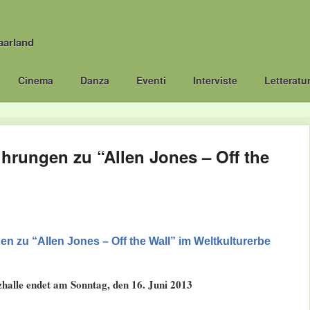
aarland
Cinema
Danza
Eventi
Interviste
Letteratu
hrungen zu “Allen Jones – Off the
 zu “Allen Jones – Off the Wall” im Weltkulturerbe
zhalle endet am Sonntag, den 16. Juni 2013