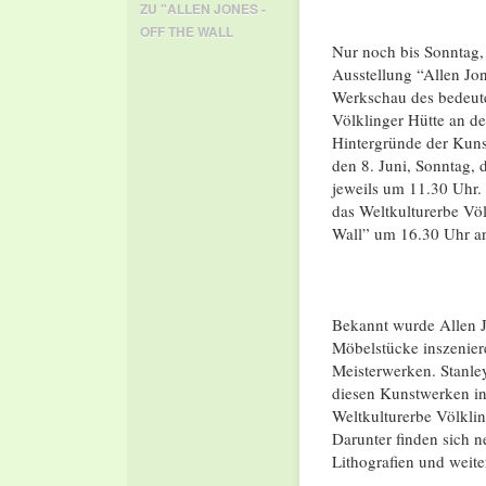
ZU "ALLEN JONES -
OFF THE WALL
Nur noch bis Sonntag, 
Ausstellung “Allen Jo
Werkschau des bedeute
Völklinger Hütte an d
Hintergründe der Kuns
den 8. Juni, Sonntag, 
jeweils um 11.30 Uhr. 
das Weltkulturerbe Völ
Wall” um 16.30 Uhr a
Bekannt wurde Allen J
Möbelstücke inszenier
Meisterwerken. Stanle
diesen Kunstwerken ins
Weltkulturerbe Völkli
Darunter finden sich 
Lithografien und weite