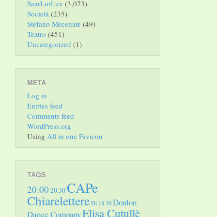
SaarLorLux
(3,073)
Società
(235)
Stefano Mecenate
(49)
Teatro
(451)
Uncategorized
(1)
META
Log in
Entries feed
Comments feed
WordPress.org
Using
All in one Favicon
TAGS
CAPe
20.00
20.30
Chiarelettere
Donlon
Di 18.30
Elisa Cutullè
Dance Company