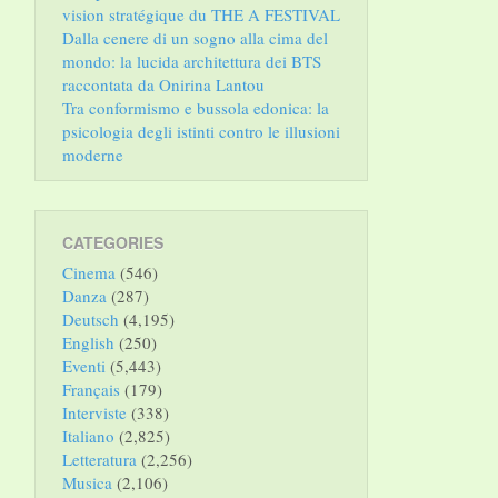
vision stratégique du THE A FESTIVAL
Dalla cenere di un sogno alla cima del
mondo: la lucida architettura dei BTS
raccontata da Onirina Lantou
Tra conformismo e bussola edonica: la
psicologia degli istinti contro le illusioni
moderne
CATEGORIES
Cinema
(546)
Danza
(287)
Deutsch
(4,195)
English
(250)
Eventi
(5,443)
Français
(179)
Interviste
(338)
Italiano
(2,825)
Letteratura
(2,256)
Musica
(2,106)