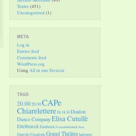
Teatro
(451)
Uncategorized
(1)
META
Log in
Entries feed
Comments feed
WordPress.org
Using
All in one Favicon
TAGS
CAPe
20.00
20.30
Chiarelettere
Donlon
Di 18.30
Elisa Cutullè
Dance Company
Ettelbrueck
Ettelbrück
Frauenbibliothek Saar
Grand Théâtre
Gianvito Casadonte
hairspray