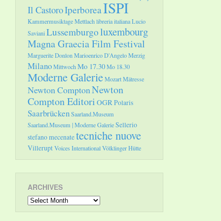
ISPI
Il Castoro
Iperborea
Kammermusiktage Mettlach
libreria italiana
Lucio
luxembourg
Lussemburgo
Saviani
Magna Graecia Film Festival
Marguerite Donlon
Marioenrico D'Angelo
Merzig
Milano
Mo 17.30
Mittwoch
Mo 18.30
Moderne Galerie
Mozart
Mätresse
Newton
Newton Compton
Compton Editori
OGR
Polaris
Saarbrücken
Saarland.Museum
Sellerio
Saarland.Museum | Moderne Galerie
tecniche nuove
stefano mecenate
Villerupt
Voices International
Völklinger Hütte
ARCHIVES
Archives