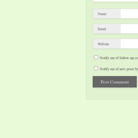
Name
Email
Website
Notify me of follow-up c
Notify me of new posts by