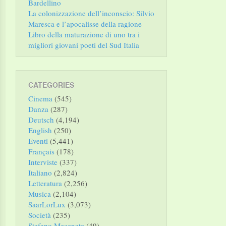
Bardellino
La colonizzazione dell’inconscio: Silvio
Maresca e l’apocalisse della ragione
Libro della maturazione di uno tra i
migliori giovani poeti del Sud Italia
CATEGORIES
Cinema
(545)
Danza
(287)
Deutsch
(4,194)
English
(250)
Eventi
(5,441)
Français
(178)
Interviste
(337)
Italiano
(2,824)
Letteratura
(2,256)
Musica
(2,104)
SaarLorLux
(3,073)
Società
(235)
Stefano Mecenate
(49)