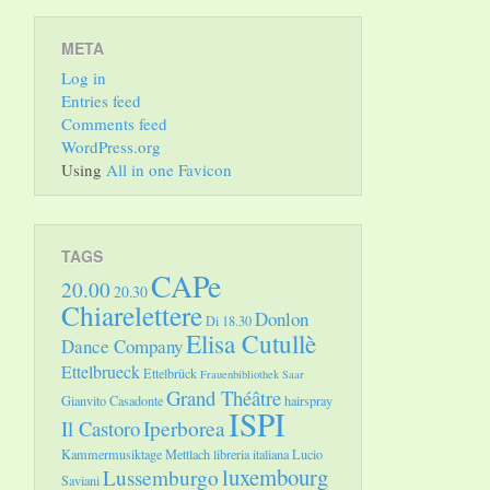
META
Log in
Entries feed
Comments feed
WordPress.org
Using
All in one Favicon
TAGS
CAPe
20.00
20.30
Chiarelettere
Donlon
Di 18.30
Elisa Cutullè
Dance Company
Ettelbrueck
Ettelbrück
Frauenbibliothek Saar
Grand Théâtre
Gianvito Casadonte
hairspray
ISPI
Il Castoro
Iperborea
Kammermusiktage Mettlach
libreria italiana
Lucio
luxembourg
Lussemburgo
Saviani