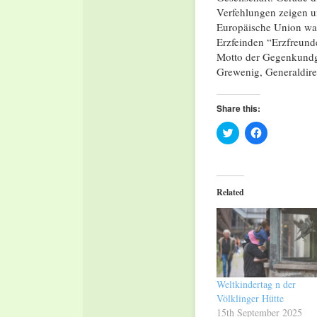
Verfehlungen zeigen un
Europäische Union war
Erzfeinden “Erzfreunde
Motto der Gegenkundge
Grewenig, Generaldirek
Share this:
Click
Click
to
to
share
share
on
on
Twitter
Facebook
(Opens
(Opens
in
in
Related
new
new
window)
window)
Weltkindertag n der
Völklinger Hütte
15th September 2025