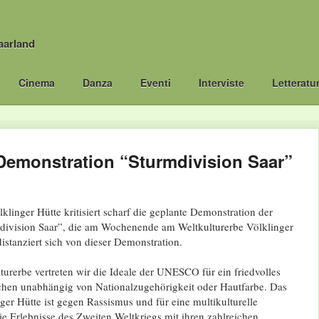
aarland
Cinema
Danza
Eventi
Interviste
Letteratu
emonstration “Sturmdivision Saar”
klinger Hütte kritisiert scharf die geplante Demonstration der
ivision Saar”, die am Wochenende am Weltkulturerbe Völklinger
distanziert sich von dieser Demonstration.
rerbe vertreten wir die Ideale der UNESCO für ein friedvolles
hen unabhängig von Nationalzugehörigkeit oder Hautfarbe. Das
ger Hütte ist gegen Rassismus und für eine multikulturelle
ie Erlebnisse des Zweiten Weltkriegs mit ihren zahlreichen