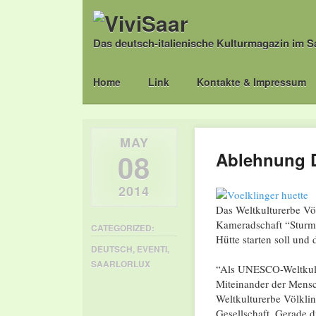
Das deutsch-italienische Kulturmagazin im S
Main menu
Skip
Home
Link
Kontakte & Impressum
to
content
MAY
08
Ablehnung D
2014
Das Weltkulturerbe Völ
Kameradschaft “Sturmd
CATEGORIZED:
Hütte starten soll und 
DEUTSCH
,
EVENTI
,
SAARLORLUX
“Als UNESCO-Weltkultu
Miteinander der Mensc
Weltkulturerbe Völklin
Gesellschaft. Gerade d