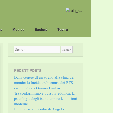
ra
Musica
Società
Teatro
RECENT POSTS
Dalla cenere di un sogno alla cima del
mondo: la lucida architettura dei BTS
raccontata da Onirina Lantou
Tra conformismo e bussola edonica: la
psicologia degli istinti contro le illusioni
moderne
Il romanzo d’esordio di Angelo