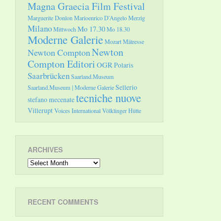
Magna Graecia Film Festival
Marguerite Donlon
Marioenrico D'Angelo
Merzig
Milano
Mo 17.30
Mittwoch
Mo 18.30
Moderne Galerie
Mozart
Mätresse
Newton
Newton Compton
Compton Editori
OGR
Polaris
Saarbrücken
Saarland.Museum
Sellerio
Saarland.Museum | Moderne Galerie
tecniche nuove
stefano mecenate
Villerupt
Voices International
Völklinger Hütte
ARCHIVES
Archives
RECENT COMMENTS