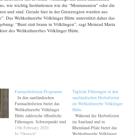
s, wie wichtig Institutionen wie die “Montanunion” oder die
en und sind. Gerade hier in der Grenzregion wurden aus
”. Das Weltkulturerbe Völklinger Hütte unterstützt daher das
bung: “Bunt statt braun in Völklingen”, sagt Meinrad Maria
tor des Weltkulturerbes Völklinger Hütte.
Fastnachtsferien-Programm
Tägliche Führungen in den
In den saarländischen
saarländischen Herbstferien
Fastnachtsferien bietet das
im Weltkulturerbe Völklinger
Weltkulturerbe Völklinger
Hütte
Hütte zahlreiche öffentliche
Während der Herbstferien
Führungen. Schwerpunkt sind
im Saarland und in
die große Ausstellung
15th February 2020
Rheinland-Pfalz bietet das
"PharaonenGold" und die
In "Deutsch"
Weltkulturerbe Völklinger