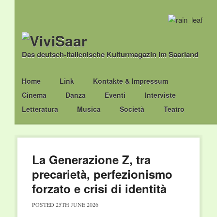
Das deutsch-italienische Kulturmagazin im Saarland
Main menu
Skip
Home
Link
Kontakte & Impressum
to
Cinema
Danza
Eventi
Interviste
content
Letteratura
Musica
Società
Teatro
La Generazione Z, tra
precarietà, perfezionismo
forzato e crisi di identità
POSTED
25TH JUNE 2026