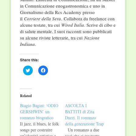
in Comunicazione enogastronomica e uno in
Giornalismo della Rcs Academy presso
il
Corriere della Sera
. Collabora da freelance con
alcune testate, tra cui
Wired Italia
. Scrive di cibo e
di salute mentale. I suoi racconti sono pubblicati
su alcune riviste letterarie, tra cui
Nazione
Indiana
.
Share this:
Click
Click
to
to
share
share
on
on
Twitter
Facebook
(Opens
(Opens
in
in
Related
new
new
window)
window)
Biagio Bagini: ‘ODIO
ASCOLTA I
GERSHWIN’ un
BATTITI di Zita
romanzo biografico
Dazzi. Il romanzo
Il jazz, il blues, le folk
della generazione Trap
songs per costruire
Un romanzo a due
un’identità artistica e
voci che ci trasporta