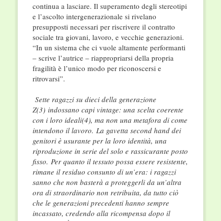
continua a lasciare. Il superamento degli stereotipi
e l’ascolto intergenerazionale si rivelano
presupposti necessari per riscrivere il contratto
sociale tra giovani, lavoro, e vecchie generazioni.
“In un sistema che ci vuole altamente performanti
– scrive l’autrice – riappropriarsi della propria
fragilità è l’unico modo per riconoscersi e
ritrovarsi”.
Sette ragazzi su dieci della generazione
Z(3) indossano capi vintage: una scelta coerente
con i loro ideali(4), ma non una metafora di come
intendono il lavoro.
L
a gavetta second hand dei
genitori è usurante per la loro identità, una
riproduzione in serie del solo e rassicurante posto
fisso.
P
er quanto il tessuto possa essere resistente,
rimane il residuo consunto di un’era: i ragazzi
sanno che non basterà a proteggerli da un’altra
ora di straordinario non retribuita, da tutto ciò
che le generazioni precedenti hanno sempre
incassato, credendo alla ricom­pensa dopo il