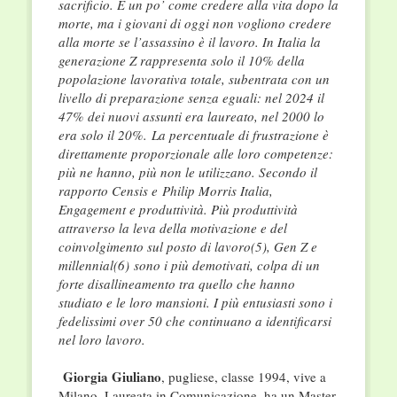
sacrificio. È un po’ come credere alla vita dopo la
morte, ma i giovani di oggi non vogliono credere
alla morte se l’assassino è il lavoro. In Italia la
generazione Z rappresenta solo il 10% della
popolazione lavorativa totale, subentrata con un
livello di preparazione senza eguali: nel 2024 il
47% dei nuovi assunti era laureato, nel 2000 lo
era solo il 20%.
L
a per­centuale di frustrazione è
direttamente proporzionale alle loro competenze:
più ne hanno, più non le utilizzano. Secondo il
rapporto Censis e
P
hilip Morris Italia,
Engagement e produt­tività. Più produttività
attraverso la leva della motivazione e del
coinvolgimento sul posto di lavoro(5), Gen Z e
millennial(6) sono i più demotivati, colpa di un
forte disallineamento tra quello che hanno
studiato e le loro mansioni. I più entusiasti sono i
fedelissimi over 50 che continuano a identificarsi
nel loro lavoro.
Giorgia Giuliano
, pugliese, classe 1994, vive a
Milano. Laureata in Comunicazione, ha un Master