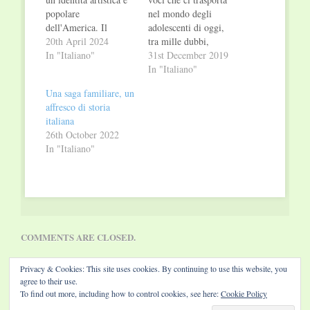
popolare
nel mondo degli
dell'America. Il
adolescenti di oggi,
moderno, la città, e
20th April 2024
tra mille dubbi,
poi il tennis. Tratti
In "Italiano"
sensazioni che
31st December 2019
comuni che spingono i
colpiscono alla bocca
In "Italiano"
protagonisti di questo
dello stomaco e una
Una saga familiare, un
romanzo, da Copland
colonna sonora a
affresco di storia
a Ravel, da Gershwin
ritmo di trap. «Mi
italiana
a Schoenberg a
sento di ringraziare
26th October 2022
cimentarsi in una
tutti i ragazzi che mi
In "Italiano"
lunga partita musicale,
hanno direttamente
tra Europa e
aiutato e ispirato
America…
durante la scrittura…
COMMENTS ARE CLOSED.
Privacy & Cookies: This site uses cookies. By continuing to use this website, you
agree to their use.
To find out more, including how to control cookies, see here:
Cookie Policy