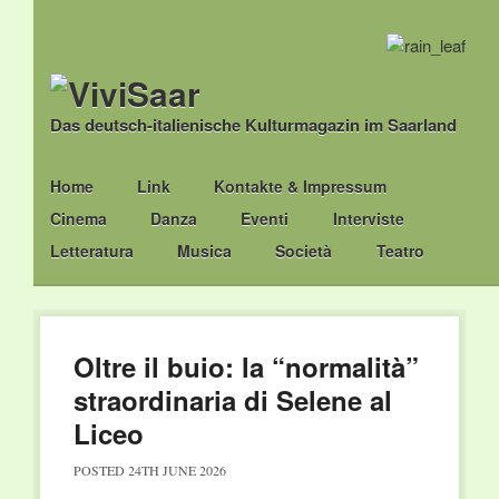
Das deutsch-italienische Kulturmagazin im Saarland
Main menu
Skip
Home
Link
Kontakte & Impressum
to
Cinema
Danza
Eventi
Interviste
content
Letteratura
Musica
Società
Teatro
Oltre il buio: la “normalità”
straordinaria di Selene al
Liceo
POSTED
24TH JUNE 2026