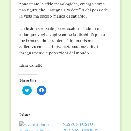
nonostante le sfide tecnologiche, emerge come
una figura che “insegna a vedere” a chi possiede
la vista ma spesso manca di sguardo
.
Un testo essenziale per educatori, studenti e
chiunque voglia capire come la disabilità possa
trasformarsi da “problema” in una risorsa
collettiva capace di rivoluzionare metodi di
insegnamento e percezioni del mondo
.
Elisa Cutullè
Share this:
Click
Click
to
to
share
share
on
on
Twitter
Facebook
(Opens
(Opens
in
in
Related
new
new
window)
window)
NESSUN POSTO
PER NASCONDERSI
Vivere al buio. La