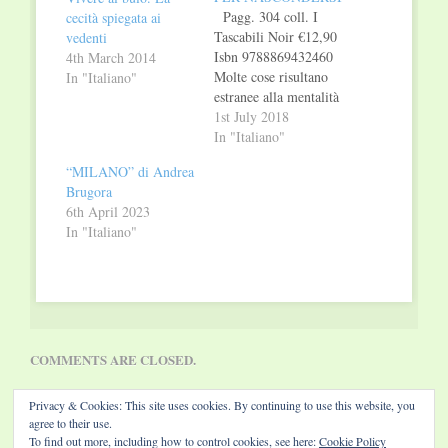
Pagg. 304 coll. I
cecità spiegata ai
Tascabili Noir €12,90
vedenti
Isbn 9788869432460
4th March 2014
Molte cose risultano
In "Italiano"
estranee alla mentalità
e allo spirito di una
1st July 2018
squadra di calcio, e
In "Italiano"
una di queste è
“MILANO” di Andrea
l'omicidio. Fino alla
Brugora
notte in cui, appena
6th April 2023
finito il campionato,
In "Italiano"
viene torturato e
ucciso il medico
sociale della
Modenese F.C.…
COMMENTS ARE CLOSED.
Privacy & Cookies: This site uses cookies. By continuing to use this website, you
agree to their use.
To find out more, including how to control cookies, see here:
Cookie Policy