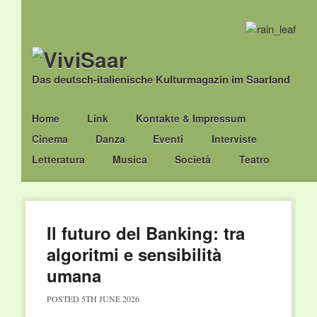
Das deutsch-italienische Kulturmagazin im Saarland
Main menu
Skip
Home
Link
Kontakte & Impressum
to
Cinema
Danza
Eventi
Interviste
content
Letteratura
Musica
Società
Teatro
Il futuro del Banking: tra
algoritmi e sensibilità
umana
POSTED
5TH JUNE 2026