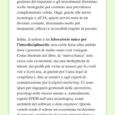
gestione del risparmio e gli investimenti diventano
scelte strategiche per costruire una previdenza
complementare solida. Oggi, grazie alle nuove
tecnologie e all’IA, questi servizi sono in un
divenire costante, diventando molto più
trasparenti, efficaci e accessibili rispetto al passato.
laboratorio unico per
Infine, il settore è un
l’interdisciplinarità
: non esiste forse altro ambito
dove i percorsi di studio siano così variegati.
Come illustrato nel libro, la “nuova banca” non
cerca solo economisti, ma una molteplicità di
talenti: dai profili più vicini ai numeri per il
credit
risk
e il
pricing
, ai giuristi per l’area
legal &
compliance
, fino ai creativi e agli esperti di
comunicazione per il
digital marketing
. Ci sono
spazi per ingegneri gestionali nelle
operations
,
psicologi nelle risorse umane e, naturalmente,
esperti STEM nell’area tecnologica, come
architetti del software e
data engineer
. Questa
varietà rende il settore un ecosistema ricchissimo
di percorsi, meritevole di essere spiegato bene a