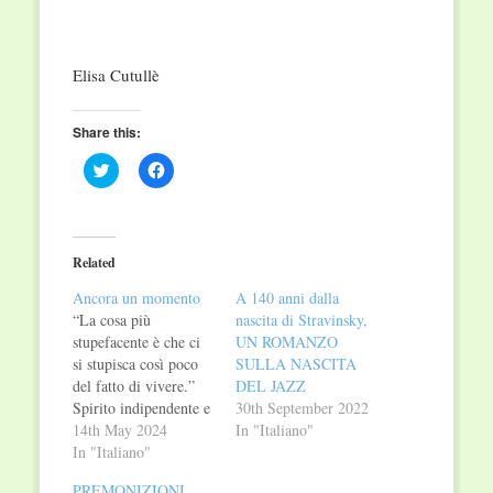
Elisa Cutullè
Share this:
Click
Click
to
to
share
share
on
on
Twitter
Facebook
(Opens
(Opens
in
in
Related
new
new
window)
window)
Ancora un momento
A 140 anni dalla
“La cosa più
nascita di Stravinsky,
stupefacente è che ci
UN ROMANZO
si stupisca così poco
SULLA NASCITA
del fatto di vivere.”
DEL JAZZ
Spirito indipendente e
30th September 2022
originale, Edgar
14th May 2024
In "Italiano"
Morin conserva un
In "Italiano"
gusto e un piacere
PREMONIZIONI.