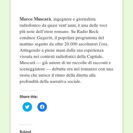
Marco Muscarà
, ingegnere e giornalista
radiofonico da quasi vent’anni, è una delle voci
più note dell’etere romano. Su Radio Rock
conduce
Gagarin
, il popolare programma del
mattino seguito da oltre 20.000 ascoltatori l’ora.
Attingendo a piene mani dalla sua esperienza
vissuta nei contesti radiofonici della Capitale,
Muscarà — già autore di tre raccolte di racconti e
sceneggiatore — debutta ora nel romanzo con una
storia che unisce il ritmo della diretta alla
profondità della narrativa sociale.
Share this:
Click
Click
to
to
share
share
on
on
Twitter
Facebook
(Opens
(Opens
in
in
Related