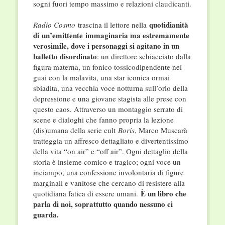
sogni fuori tempo massimo e relazioni claudicanti.
quotidianità
Radio Cosmo
trascina il lettore nella
di
un’emittente
immaginaria ma estremamente
verosimile, dove i personaggi si agitano in un
balletto disordinato
: un direttore schiacciato dalla
figura materna, un fonico tossicodipendente nei
guai con la malavita, una star iconica ormai
sbiadita, una vecchia voce notturna sull’orlo della
depressione e una giovane stagista alle prese con
questo caos. Attraverso un montaggio serrato di
scene e dialoghi che fanno propria la lezione
(dis)umana della serie cult
Boris
, Marco Muscarà
tratteggia un affresco dettagliato e divertentissimo
della vita “on air” e “off air”. Ogni dettaglio della
storia è insieme comico e tragico; ogni voce un
inciampo, una confessione involontaria di figure
marginali e vanitose che cercano di resistere alla
È un libro che
quotidiana fatica di essere umani.
parla di noi, soprattutto quando nessuno ci
guarda.