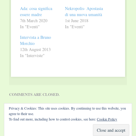
new
new
window)
window)
Ada: cosa significa
Nekropolis- Apostasia
essere madre
di una nuova umanità
7th March 2020
1st June 2018
In "Eventi"
In "Eventi"
Intervista a Bruno
Morchio
12th August 2013
In "Interviste"
COMMENTS ARE CLOSED.
Privacy & Cookies: This site uses cookies. By continuing to use this website, you
agree to their use.
To find out more, including how to control cookies, see here:
Cookie Policy
Website by Diamond Visions