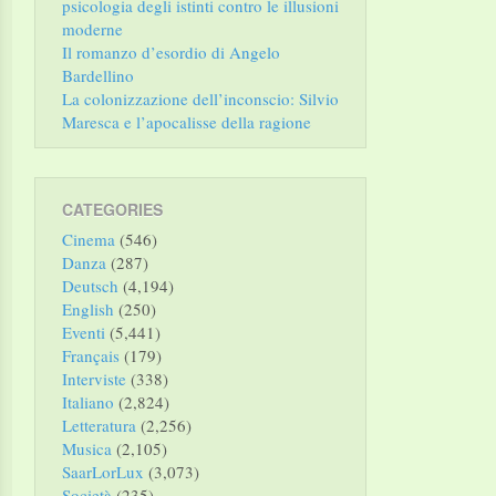
psicologia degli istinti contro le illusioni
moderne
Il romanzo d’esordio di Angelo
Bardellino
La colonizzazione dell’inconscio: Silvio
Maresca e l’apocalisse della ragione
CATEGORIES
Cinema
(546)
Danza
(287)
Deutsch
(4,194)
English
(250)
Eventi
(5,441)
Français
(179)
Interviste
(338)
Italiano
(2,824)
Letteratura
(2,256)
Musica
(2,105)
SaarLorLux
(3,073)
Società
(235)