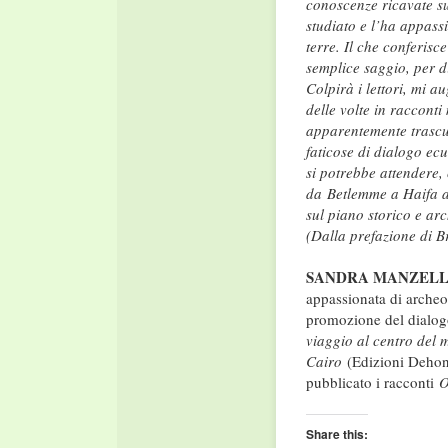
conoscenze ricavate su
studiato e l’ha appass
terre. Il che conferisce
semplice saggio, per di
Colpirà i lettori, mi a
delle volte in racconti
apparentemente trascur
faticose di dialogo ecu
si potrebbe attendere, 
da Betlemme a Haifa a
sul piano storico e ar
(Dalla prefazione di B
SANDRA MANZEL
appassionata di archeo
promozione del dialogo
viaggio al centro del
Cairo
(Edizioni Deho
pubblicato i racconti
O
Share this: