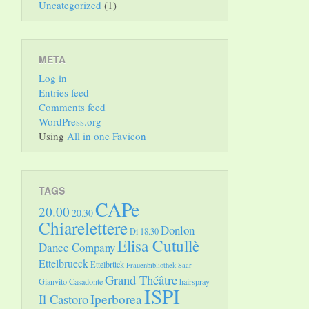
Uncategorized
(1)
META
Log in
Entries feed
Comments feed
WordPress.org
Using
All in one Favicon
TAGS
CAPe
20.00
20.30
Chiarelettere
Donlon
Di 18.30
Elisa Cutullè
Dance Company
Ettelbrueck
Ettelbrück
Frauenbibliothek Saar
Grand Théâtre
Gianvito Casadonte
hairspray
ISPI
Il Castoro
Iperborea