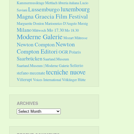
Kammermusiktage Mettlach
libreria italiana
Lucio
luxembourg
Lussemburgo
Saviani
Magna Graecia Film Festival
Marguerite Donlon
Marioenrico D'Angelo
Merzig
Milano
Mo 17.30
Mittwoch
Mo 18.30
Moderne Galerie
Mozart
Mätresse
Newton
Newton Compton
Compton Editori
OGR
Polaris
Saarbrücken
Saarland.Museum
Sellerio
Saarland.Museum | Moderne Galerie
tecniche nuove
stefano mecenate
Villerupt
Voices International
Völklinger Hütte
ARCHIVES
Archives