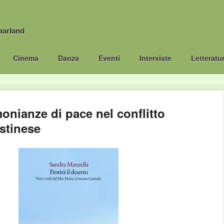
aarland
Cinema
Danza
Eventi
Interviste
Letteratu
monianze di pace nel conflitto
estinese