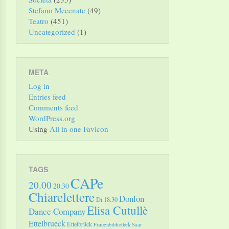
Stefano Mecenate
(49)
Teatro
(451)
Uncategorized
(1)
META
Log in
Entries feed
Comments feed
WordPress.org
Using
All in one Favicon
TAGS
CAPe
20.00
20.30
Chiarelettere
Donlon
Di 18.30
Elisa Cutullè
Dance Company
Ettelbrueck
Ettelbrück
Frauenbibliothek Saar