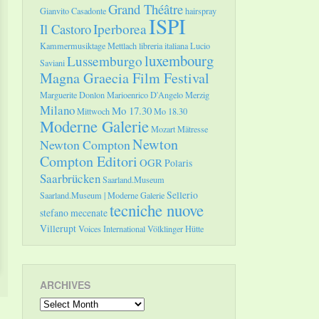
Grand Théâtre
Gianvito Casadonte
hairspray
ISPI
Il Castoro
Iperborea
Kammermusiktage Mettlach
libreria italiana
Lucio
luxembourg
Lussemburgo
Saviani
Magna Graecia Film Festival
Marguerite Donlon
Marioenrico D'Angelo
Merzig
Milano
Mo 17.30
Mittwoch
Mo 18.30
Moderne Galerie
Mozart
Mätresse
Newton
Newton Compton
Compton Editori
OGR
Polaris
Saarbrücken
Saarland.Museum
Sellerio
Saarland.Museum | Moderne Galerie
tecniche nuove
stefano mecenate
Villerupt
Voices International
Völklinger Hütte
ARCHIVES
Archives