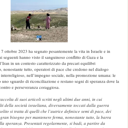
 7 ottobre 2023 ha segnato pesantemente la vita in Israele e in
i seguenti hanno visto il sanguinoso conflitto di Gaza e la
’Iran in un contesto caratterizzato da precari equilibri
o, nonostante tutto, operatori di pace che credono nel dialogo
 interreligioso, nell’impegno sociale, nella promozione umana: le
o uno sguardo di riconciliazione e restano segni di speranza dove la
ncontro e perseveranza coraggiosa.
raccolta di suoi articoli scritti negli ultimi due anni, in cui
ti della società israeliana, diversamente toccati dalla guerra
olito si tratta di quelli che l’autrice definisce semi di pace, dei
 gran bisogno per mantenere ferma, nonostante tutto, la barra
lla speranza. Presentati regolarmente, si badi, a partire da