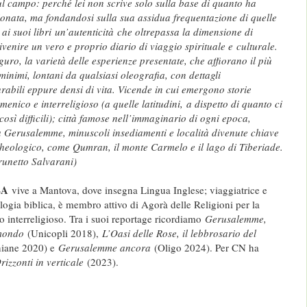
l campo: perché lei non scrive solo sulla base di quanto ha
ionata, ma fondandosi sulla sua assidua frequentazione di quelle
 ai suoi libri
un’autenticità
che oltrepassa la dimensione di
venire un vero e proprio diario di viaggio spirituale e culturale.
uguro, la varietà delle esperienze presentate, che affiorano il più
 minimi, lontani da qualsiasi oleografia, con dettagli
abili eppure densi di vita. Vicende in cui emergono storie
menico e interreligioso (a quelle latitudini, a dispetto di quanto ci
così difficili); città famose nell’immaginario di ogni epoca,
 Gerusalemme, minuscoli insediamenti e località divenute chiave
cheologico, come Qumran, il monte Carmelo e il lago di Tiberiade.
runetto Salvarani)
LA
vive a Mantova, dove insegna Lingua Inglese; viaggiatrice e
logia biblica, è membro attivo di Agorà delle Religioni per la
 interreligioso. Tra i suoi reportage ricordiamo
Gerusalemme,
 mondo
(Unicopli 2018),
L’Oasi delle Rose, il lebbrosario del
niane 2020) e
Gerusalemme ancora
(Oligo 2024). Per CN ha
rizzonti in verticale
(2023).