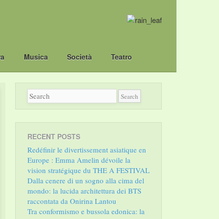
ra
Musica
Società
Teatro
RECENT POSTS
Redéfinir le divertissement asiatique en
Europe : Emma Amelin dévoile la
vision stratégique du THE A FESTIVAL
Dalla cenere di un sogno alla cima del
mondo: la lucida architettura dei BTS
raccontata da Onirina Lantou
Tra conformismo e bussola edonica: la