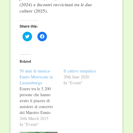
(2024)
e
Incontri ravvicinati tra le due
culture
(2025).
Share this:
Click
Click
to
to
share
share
on
on
Twitter
Facebook
(Opens
(Opens
in
in
Related
new
new
window)
window)
50 anni di musica-
Il cattivo simpatico
Ennio Morricone in
20th June 2020
Lussemburgo
In "Eventi"
Essere tra le 5.200
persone che hanno
avuto il piacere di
assistere al concerto
del Maestro Ennio
Morricone, è davvero
26th March 2015
una delle cose che non
In "Eventi"
ha prezzo. In una