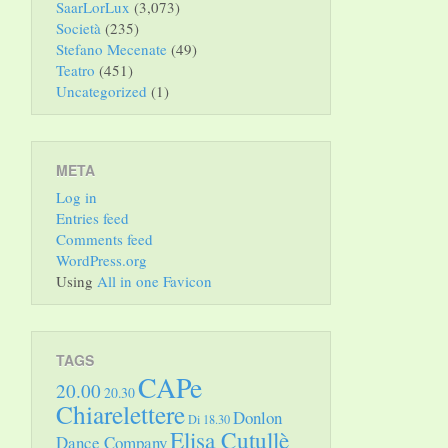
SaarLorLux
(3,073)
Società
(235)
Stefano Mecenate
(49)
Teatro
(451)
Uncategorized
(1)
META
Log in
Entries feed
Comments feed
WordPress.org
Using
All in one Favicon
TAGS
CAPe
20.00
20.30
Chiarelettere
Donlon
Di 18.30
Elisa Cutullè
Dance Company