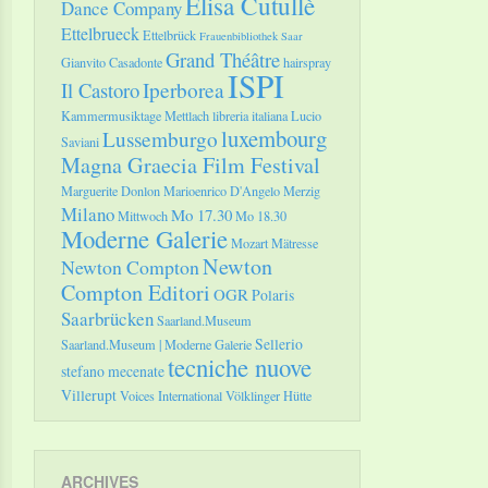
Elisa Cutullè
Dance Company
Ettelbrueck
Ettelbrück
Frauenbibliothek Saar
Grand Théâtre
Gianvito Casadonte
hairspray
ISPI
Il Castoro
Iperborea
Kammermusiktage Mettlach
libreria italiana
Lucio
luxembourg
Lussemburgo
Saviani
Magna Graecia Film Festival
Marguerite Donlon
Marioenrico D'Angelo
Merzig
Milano
Mo 17.30
Mittwoch
Mo 18.30
Moderne Galerie
Mozart
Mätresse
Newton
Newton Compton
Compton Editori
OGR
Polaris
Saarbrücken
Saarland.Museum
Sellerio
Saarland.Museum | Moderne Galerie
tecniche nuove
stefano mecenate
Villerupt
Voices International
Völklinger Hütte
ARCHIVES