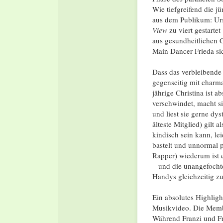
Wie tiefgreifend die j
aus dem Publikum: Ur
View
zu viert gestartet
aus gesundheitlichen 
Main Dancer Frieda sic
Dass das verbleibende 
gegenseitig mit charm
jährige Christina ist a
verschwindet, macht si
und liest sie gerne dy
älteste Mitglied)
gilt a
kindisch sein kann, le
bastelt und unnormal p
Rapper)
wiederum ist 
– und die unangefochte
Handys gleichzeitig zu
Ein absolutes Highligh
Musikvideo
.
Die Membe
Während Franzi und Fri