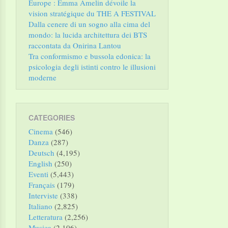
Europe : Emma Amelin dévoile la
vision stratégique du THE A FESTIVAL
Dalla cenere di un sogno alla cima del
mondo: la lucida architettura dei BTS
raccontata da Onirina Lantou
Tra conformismo e bussola edonica: la
psicologia degli istinti contro le illusioni
moderne
CATEGORIES
Cinema
(546)
Danza
(287)
Deutsch
(4,195)
English
(250)
Eventi
(5,443)
Français
(179)
Interviste
(338)
Italiano
(2,825)
Letteratura
(2,256)
Musica
(2,106)