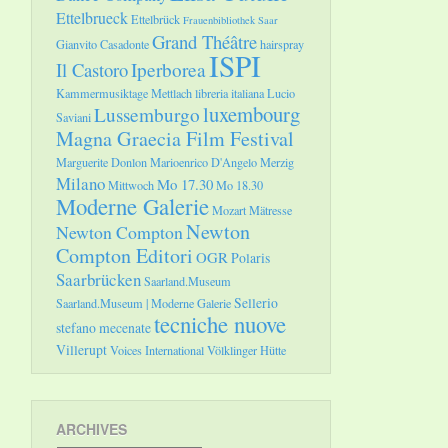
Ettelbrueck
Ettelbrück
Frauenbibliothek Saar
Grand Théâtre
Gianvito Casadonte
hairspray
ISPI
Il Castoro
Iperborea
Kammermusiktage Mettlach
libreria italiana
Lucio
luxembourg
Lussemburgo
Saviani
Magna Graecia Film Festival
Marguerite Donlon
Marioenrico D'Angelo
Merzig
Milano
Mo 17.30
Mittwoch
Mo 18.30
Moderne Galerie
Mozart
Mätresse
Newton
Newton Compton
Compton Editori
OGR
Polaris
Saarbrücken
Saarland.Museum
Sellerio
Saarland.Museum | Moderne Galerie
tecniche nuove
stefano mecenate
Villerupt
Voices International
Völklinger Hütte
ARCHIVES