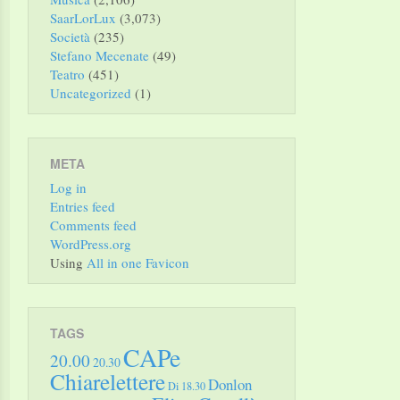
SaarLorLux
(3,073)
Società
(235)
Stefano Mecenate
(49)
Teatro
(451)
Uncategorized
(1)
META
Log in
Entries feed
Comments feed
WordPress.org
Using
All in one Favicon
TAGS
CAPe
20.00
20.30
Chiarelettere
Donlon
Di 18.30