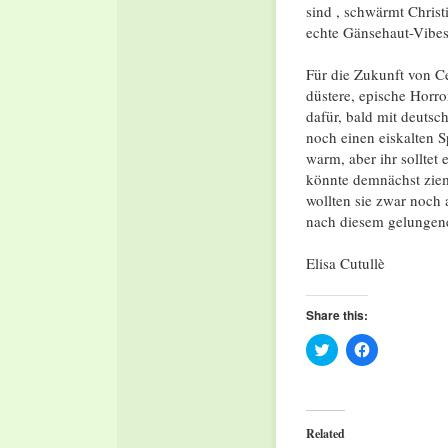
sind
, schwärmt Christ
echte Gänsehaut-Vibes
Für die Zukunft von C
düstere, epische Horr
dafür, bald mit deutsc
noch einen eiskalten S
warm, aber ihr solltet
könnte demnächst ziem
wollten sie zwar noch 
nach diesem gelungene
Elisa Cutullè
Share this:
Click
Click
to
to
share
share
on
on
Twitter
Facebook
(Opens
(Opens
in
in
Related
new
new