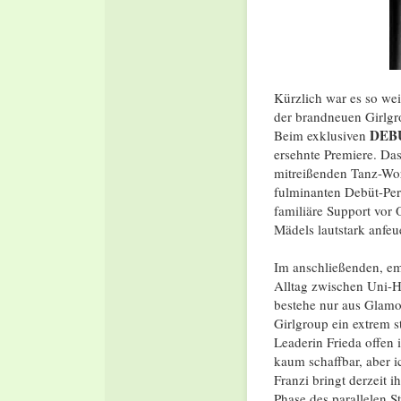
Kürzlich war es so wei
der brandneuen Girlgr
DEB
Beim exklusiven
ersehnte Premiere
.
Das
mitreißenden Tanz-Wor
fulminanten Debüt-Pe
familiäre Support vor O
Mädels lautstark anfeu
Im anschließenden, em
Alltag zwischen Uni-
bestehe nur aus Glamou
Girlgroup ein extrem s
Leaderin Frieda offen
kaum schaffbar, aber ic
Franzi bringt derzeit 
Phase des parallelen S