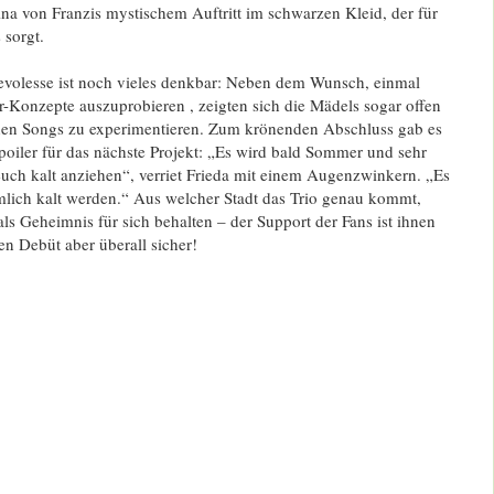
ina von Franzis mystischem Auftritt im schwarzen Kleid, der für
 sorgt
.
evolesse ist noch vieles denkbar: Neben dem Wunsch, einmal
or-Konzepte auszuprobieren
, zeigten sich die Mädels sogar offen
hen Songs zu experimentieren
.
Zum krönenden Abschluss gab es
poiler für das nächste Projekt: „Es wird bald Sommer und sehr
 euch kalt anziehen“, verriet Frieda mit einem Augenzwinkern
.
„Es
lich kalt werden.“
Aus welcher Stadt das Trio genau kommt,
als Geheimnis für sich behalten
– der Support der Fans ist ihnen
n Debüt aber überall sicher!