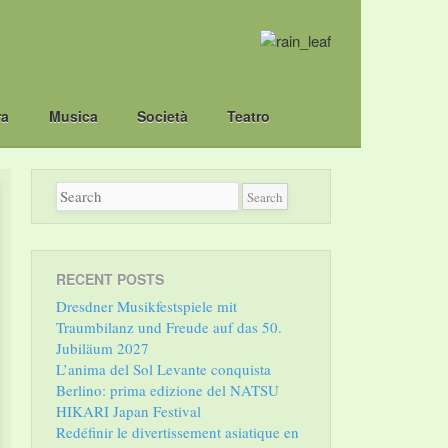
ra
Musica
Società
Teatro
RECENT POSTS
Dresdner Musikfestspiele mit
Traumbilanz und Freude auf das 50.
Jubiläum 2027
L’anima del Sol Levante conquista
Berlino: prima edizione del NATSU
HIKARI Japan Festival
Redéfinir le divertissement asiatique en