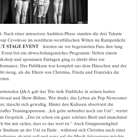
t: Nach einer intensiven Audition-Phase standen die drei Talente
oup Cevolesse im nordrhein-westfälischen Witten im Rampenlicht
.
UT STAGE EVENT
feierten sie vor begeisterten Fans ihre lang
 Event bot ein abwechslungsreiches Programm: Neben einem
kshop und spontanen Einlagen ging es direkt über zur
rformance
.
Das Publikum war komplett aus dem Häuschen und der
rt riesig, als die Eltern von Christina, Frieda und Franziska die
erten
.
otionalen Q&A gab das Trio tiefe Einblicke in seinen harten
Hörsaal und Show-Bühne
.
Wer denkt, das Leben als Pop-Newcomer
r, täuscht sich gewaltig
.
Hinter den Kulissen absolviert die
traffes Trainingspensum
.
„Ich gehe nebenbei noch zur Uni“, verriet
 im Gespräch
.
„Das ist schon ein ganz schönes Brett und manchmal
h bin mir sicher, dass es das wert ist.“
Auch Gruppenmitglied
ihr Studium an der Uni zu Ende
, während sich Christina nach einer
tudierens ab jetzt voll und ganz auf die Musik fokussieren möchte
.