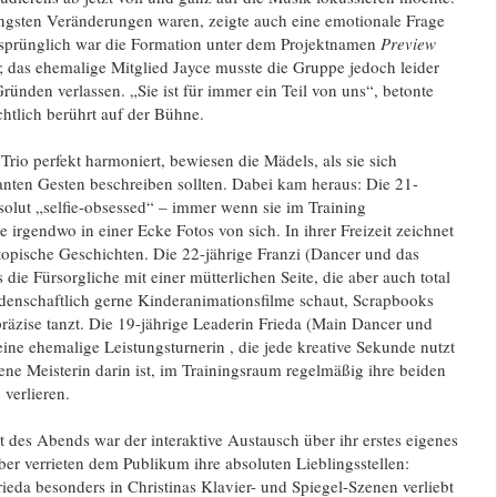
üngsten Veränderungen waren, zeigte auch eine emotionale Frage
sprünglich war die Formation unter dem Projektnamen
Preview
; das ehemalige Mitglied Jayce musste die Gruppe jedoch leider
Gründen verlassen
.
„Sie ist für immer ein Teil von uns“, betonte
htlich berührt auf der Bühne
.
Trio perfekt harmoniert, bewiesen die Mädels, als sie sich
anten Gesten beschreiben sollten
.
Dabei kam heraus: Die 21-
bsolut „selfie-obsessed“
– immer wenn sie im Training
e irgendwo in einer Ecke Fotos von sich
.
In ihrer Freizeit zeichnet
stopische Geschichten
.
Die 22-jährige Franzi (Dancer und das
ls die Fürsorgliche mit einer mütterlichen Seite, die aber auch total
idenschaftlich gerne Kinderanimationsfilme schaut, Scrapbooks
räzise tanzt
.
Die 19-jährige Leaderin Frieda (Main Dancer und
eine ehemalige Leistungsturnerin
, die jede kreative Sekunde nutzt
ne Meisterin darin ist, im Trainingsraum regelmäßig ihre beiden
 verlieren
.
t des Abends war der interaktive Austausch über ihr erstes eigenes
r verrieten dem Publikum ihre absoluten Lieblingsstellen:
eda besonders in Christinas Klavier- und Spiegel-Szenen verliebt