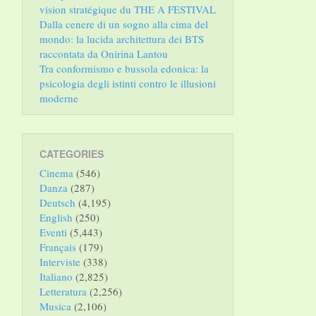
vision stratégique du THE A FESTIVAL
Dalla cenere di un sogno alla cima del
mondo: la lucida architettura dei BTS
raccontata da Onirina Lantou
Tra conformismo e bussola edonica: la
psicologia degli istinti contro le illusioni
moderne
CATEGORIES
Cinema
(546)
Danza
(287)
Deutsch
(4,195)
English
(250)
Eventi
(5,443)
Français
(179)
Interviste
(338)
Italiano
(2,825)
Letteratura
(2,256)
Musica
(2,106)