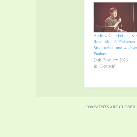
window)
window)
Andrew Choi bei der K-
Revolution 2: Zwischen
Studioarbeit und wachse
Fanbase
24th February 2026
In "Deutsch"
COMMENTS ARE CLOSED.