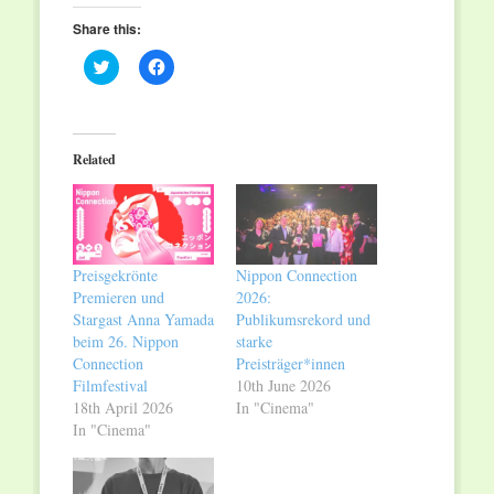
Share this:
Click
Click
to
to
share
share
on
on
Twitter
Facebook
(Opens
(Opens
in
in
Related
new
new
window)
window)
Preisgekrönte
Nippon Connection
Premieren und
2026:
Stargast Anna Yamada
Publikumsrekord und
beim 26. Nippon
starke
Connection
Preisträger*innen
Filmfestival
10th June 2026
18th April 2026
In "Cinema"
In "Cinema"