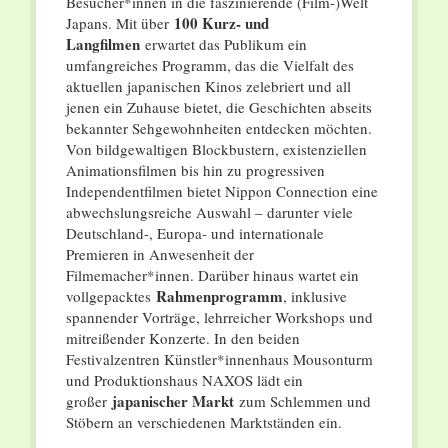
Besucher*innen in die faszinierende (Film-)Welt
100 Kurz- und
Japans. Mit über
Langfilmen
erwartet das Publikum ein
umfangreiches Programm, das die Vielfalt des
aktuellen japanischen Kinos zelebriert und all
jenen ein Zuhause bietet, die Geschichten abseits
bekannter Sehgewohnheiten entdecken möchten.
Von bildgewaltigen Blockbustern, existenziellen
Animationsfilmen bis hin zu progressiven
Independentfilmen bietet Nippon Connection eine
abwechslungsreiche Auswahl – darunter viele
Deutschland-, Europa- und internationale
Premieren in Anwesenheit der
Filmemacher*innen. Darüber hinaus wartet ein
Rahmenprogramm
vollgepacktes
, inklusive
spannender Vorträge, lehrreicher Workshops und
mitreißender Konzerte. In den beiden
Festivalzentren Künstler*innenhaus Mousonturm
und Produktionshaus NAXOS lädt ein
japanischer Markt
großer
zum Schlemmen und
Stöbern an verschiedenen Marktständen ein.