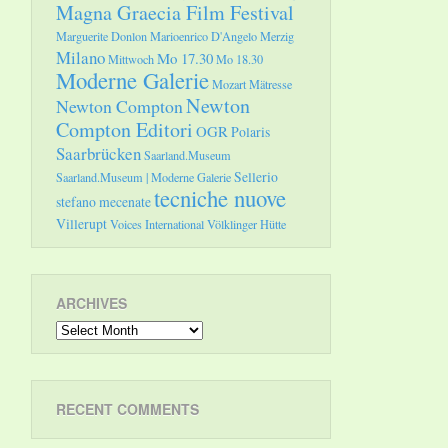
Magna Graecia Film Festival
Marguerite Donlon
Marioenrico D'Angelo
Merzig
Milano
Mo 17.30
Mittwoch
Mo 18.30
Moderne Galerie
Mozart
Mätresse
Newton
Newton Compton
Compton Editori
OGR
Polaris
Saarbrücken
Saarland.Museum
Sellerio
Saarland.Museum | Moderne Galerie
tecniche nuove
stefano mecenate
Villerupt
Voices International
Völklinger Hütte
ARCHIVES
Archives
RECENT COMMENTS