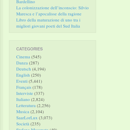
Bardellino
La colonizzazione dell’inconscio: Silvio
Maresca e l’apocalisse della ragione
Libro della maturazione di uno tra i
migliori giovani poeti del Sud Italia
CATEGORIES
Cinema
(545)
Danza
(287)
Deutsch
(4,194)
English
(250)
Eventi
(5,441)
Français
(178)
Interviste
(337)
Italiano
(2,824)
Letteratura
(2,256)
Musica
(2,104)
SaarLorLux
(3,073)
Società
(235)
Stefano Mecenate
(49)