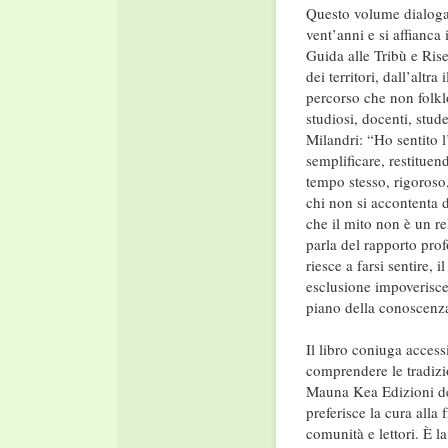
Questo volume dialoga 
vent’anni e si affianca
Guida alle Tribù e Rise
dei territori, dall’altr
percorso che non folkl
studiosi, docenti, stude
Milandri: “Ho sentito l
semplificare, restituen
tempo stesso, rigoroso
chi non si accontenta d
che il mito non è un re
parla del rapporto pro
riesce a farsi sentire,
esclusione impoverisce 
piano della conoscenza
Il libro coniuga accessi
comprendere le tradizi
Mauna Kea Edizioni ded
preferisce la cura alla f
comunità e lettori. È la