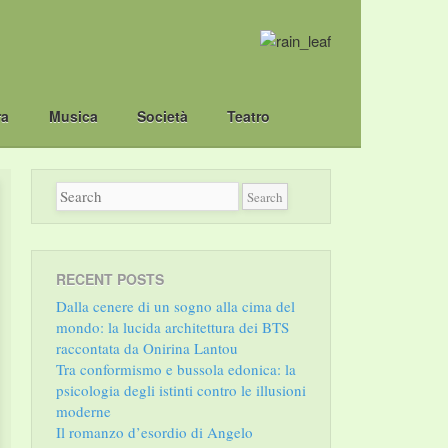
ra
Musica
Società
Teatro
RECENT POSTS
Dalla cenere di un sogno alla cima del
mondo: la lucida architettura dei BTS
raccontata da Onirina Lantou
Tra conformismo e bussola edonica: la
psicologia degli istinti contro le illusioni
moderne
Il romanzo d’esordio di Angelo