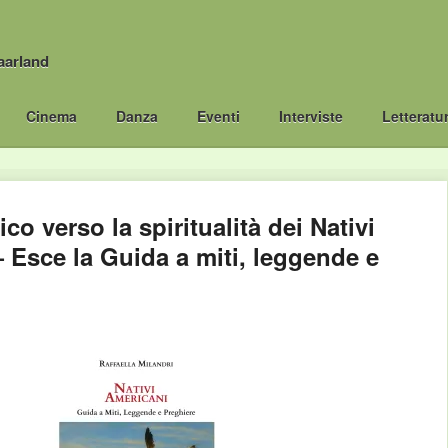
aarland
Cinema
Danza
Eventi
Interviste
Letteratu
co verso la spiritualità dei Nativi
Esce la Guida a miti, leggende e