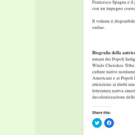
Francesco Spagna e il
con un impegno coerent
Il volume è disponibile
online.
Biografia della autric
umani dei Popoli Indi
Winds Cherokee Tribe (
culture native nordamer
Americani e ai Popoli 
attenzione ai diritti u
letteratura nativa amer
decolonizzazione dell
Share this:
Click
Click
to
to
share
share
on
on