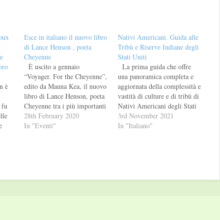
oux
Esce in italiano il nuovo libro
Nativi Americani. Guida alle
di Lance Henson , poeta
Tribù e Riserve Indiane degli
e
Cheyenne
Stati Uniti
oro
È uscito a gennaio
La prima guida che offre
“Voyager. For the Cheyenne”,
una panoramica completa e
n è
edito da Mauna Kea, il nuovo
aggiornata della complessità e
libro di Lance Henson, poeta
vastità di culture e di tribù di
 fu
Cheyenne tra i più importanti
Nativi Americani degli Stati
lle
autori Nativi Americani,
28th February 2020
Uniti, insieme a Alaska e a
3rd November 2021
e
tradotto in oltre 25 lingue e
In "Eventi"
Hawaii. Un testo, nell’ottica
In "Italiano"
presente nelle antologie
anche di aiutare con il
scolastiche italiane della
turismo le economie delle
di
poesia nordamericana,
Nazioni Indiane, da
a
insieme a Walt Whitman.
consultare per abbracciare…
ta
Membro dell’AIM (American
 a
Indian…