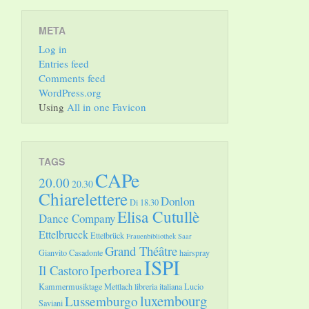
META
Log in
Entries feed
Comments feed
WordPress.org
Using
All in one Favicon
TAGS
CAPe
20.00
20.30
Chiarelettere
Donlon
Di 18.30
Elisa Cutullè
Dance Company
Ettelbrueck
Ettelbrück
Frauenbibliothek Saar
Grand Théâtre
Gianvito Casadonte
hairspray
ISPI
Il Castoro
Iperborea
Kammermusiktage Mettlach
libreria italiana
Lucio
luxembourg
Lussemburgo
Saviani