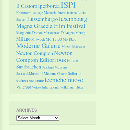
ISPI
Il Castoro
Iperborea
Kammermusiktage Mettlach
libreria italiana
Lucio
luxembourg
Lussemburgo
Saviani
Magna Graecia Film Festival
Marguerite Donlon
Marioenrico D'Angelo
Merzig
Milano
Mo 17.30
Mittwoch
Mo 18.30
Moderne Galerie
Mozart
Mätresse
Newton
Newton Compton
Compton Editori
OGR
Polaris
Saarbrücken
Saarland.Museum
Sellerio
Saarland.Museum | Moderne Galerie
tecniche nuove
stefano mecenate
Villerupt
Voices International
Völklinger Hütte
ARCHIVES
Archives