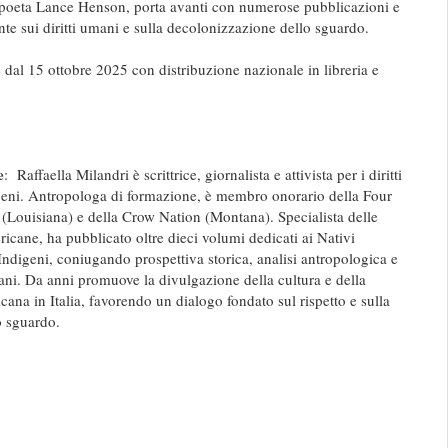
 poeta Lance Henson, porta avanti con numerose pubblicazioni e
e sui diritti umani e sulla decolonizzazione dello sguardo.
 dal 15 ottobre 2025 con distribuzione nazionale in libreria e
e
: Raffaella Milandri è scrittrice, giornalista e attivista per i diritti
geni. Antropologa di formazione, è membro onorario della Four
Louisiana) e della Crow Nation (Montana). Specialista delle
icane, ha pubblicato oltre dieci volumi dedicati ai Nativi
Indigeni, coniugando prospettiva storica, analisi antropologica e
mani. Da anni promuove la divulgazione della cultura e della
icana in Italia, favorendo un dialogo fondato sul rispetto e sulla
o sguardo.