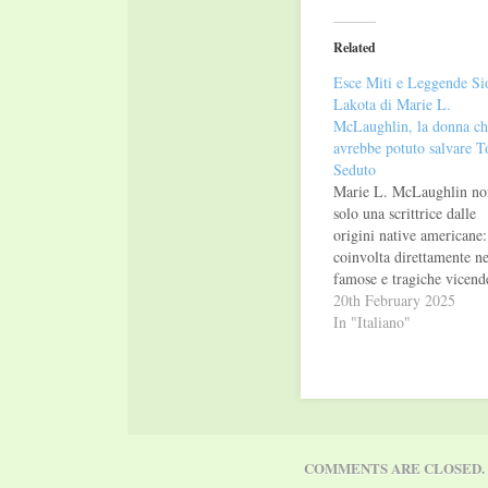
Twitter
Facebook
(Opens
(Opens
in
in
Related
new
new
window)
window)
Esce Miti e Leggende Si
Lakota di Marie L.
McLaughlin, la donna ch
avrebbe potuto salvare T
Seduto
Marie L. McLaughlin no
solo una scrittrice dalle
origini native americane:
coinvolta direttamente ne
famose e tragiche vicend
della uccisione di Toro
20th February 2025
Seduto e del massacro di
In "Italiano"
Wounded Knee. Moglie 
James McLaughlin, fu su
interprete in lingua Lako
negli anni in cui egli era
capo delle…
COMMENTS ARE CLOSED.