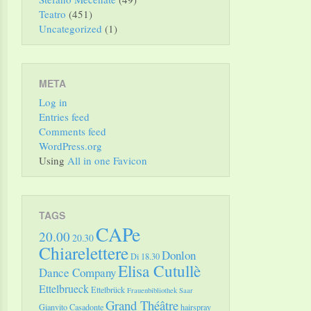
Teatro
(451)
Uncategorized
(1)
META
Log in
Entries feed
Comments feed
WordPress.org
Using
All in one Favicon
TAGS
CAPe
20.00
20.30
Chiarelettere
Donlon
Di 18.30
Elisa Cutullè
Dance Company
Ettelbrueck
Ettelbrück
Frauenbibliothek Saar
Grand Théâtre
Gianvito Casadonte
hairspray