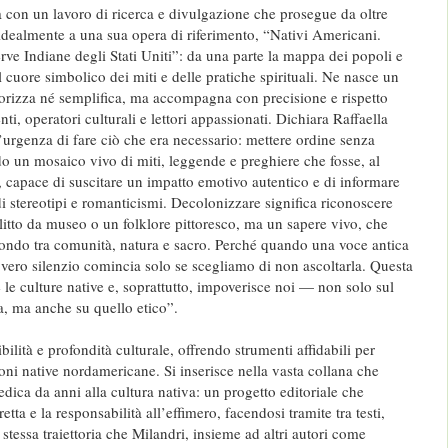
con un lavoro di ricerca e divulgazione che prosegue da oltre
 idealmente a una sua opera di riferimento, “Nativi Americani.
rve Indiane degli Stati Uniti”: da una parte la mappa dei popoli e
a il cuore simbolico dei miti e delle pratiche spirituali. Ne nasce un
orizza né semplifica, ma accompagna con precisione e rispetto
nti, operatori culturali e lettori appassionati. Dichiara Raffaella
’urgenza di fare ciò che era necessario: mettere ordine senza
do un mosaico vivo di miti, leggende e preghiere che fosse, al
, capace di suscitare un impatto emotivo autentico e di informare
i stereotipi e romanticismi. Decolonizzare significa riconoscere
litto da museo o un folklore pittoresco, ma un sapere vivo, che
fondo tra comunità, natura e sacro. Perché quando una voce antica
 il vero silenzio comincia solo se scegliamo di non ascoltarla. Questa
le culture native e, soprattutto, impoverisce noi — non solo sul
, ma anche su quello etico”.
bilità e profondità culturale, offrendo strumenti affidabili per
oni native nordamericane. Si inserisce nella vasta collana che
ica da anni alla cultura nativa: un progetto editoriale che
retta e la responsabilità all’effimero, facendosi tramite tra testi,
 stessa traiettoria che Milandri, insieme ad altri autori come