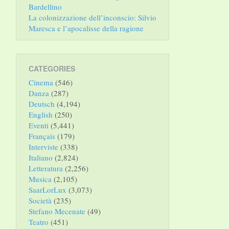
Bardellino
La colonizzazione dell’inconscio: Silvio
Maresca e l’apocalisse della ragione
CATEGORIES
Cinema
(546)
Danza
(287)
Deutsch
(4,194)
English
(250)
Eventi
(5,441)
Français
(179)
Interviste
(338)
Italiano
(2,824)
Letteratura
(2,256)
Musica
(2,105)
SaarLorLux
(3,073)
Società
(235)
Stefano Mecenate
(49)
Teatro
(451)