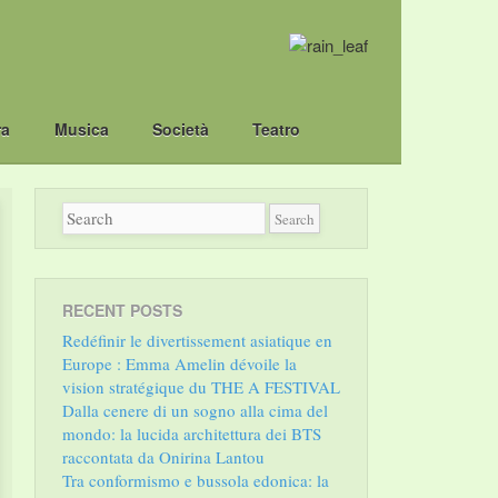
ra
Musica
Società
Teatro
RECENT POSTS
Redéfinir le divertissement asiatique en
Europe : Emma Amelin dévoile la
vision stratégique du THE A FESTIVAL
Dalla cenere di un sogno alla cima del
mondo: la lucida architettura dei BTS
raccontata da Onirina Lantou
Tra conformismo e bussola edonica: la