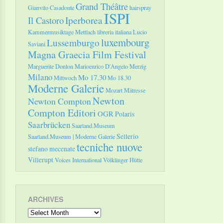
Grand Théâtre
Gianvito Casadonte
hairspray
ISPI
Il Castoro
Iperborea
Kammermusiktage Mettlach
libreria italiana
Lucio
luxembourg
Lussemburgo
Saviani
Magna Graecia Film Festival
Marguerite Donlon
Marioenrico D'Angelo
Merzig
Milano
Mo 17.30
Mittwoch
Mo 18.30
Moderne Galerie
Mozart
Mätresse
Newton
Newton Compton
Compton Editori
OGR
Polaris
Saarbrücken
Saarland.Museum
Sellerio
Saarland.Museum | Moderne Galerie
tecniche nuove
stefano mecenate
Villerupt
Voices International
Völklinger Hütte
ARCHIVES
Archives