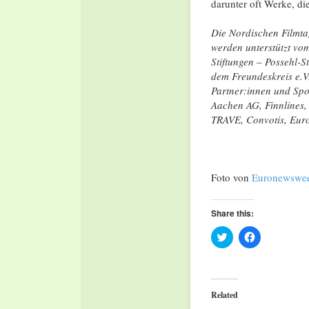
darunter oft Werke, d
Die Nordischen Filmta
werden unterstützt vo
Stiftungen – Possehl-S
dem Freundeskreis e.V
Partner:innen und Spo
Aachen AG, Finnlines,
TRAVE, Convotis, Eu
Foto von
Euronewswe
Share this:
Click
Click
to
to
share
share
on
on
Twitter
Facebook
(Opens
(Opens
in
in
Related
new
new
window)
window)