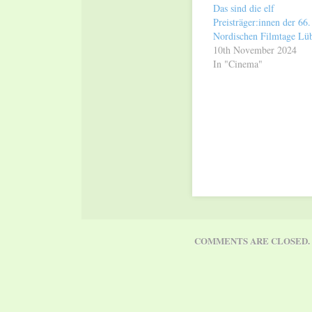
Das sind die elf
Preisträger:innen der 66.
Nordischen Filmtage Lü
10th November 2024
In "Cinema"
COMMENTS ARE CLOSED.