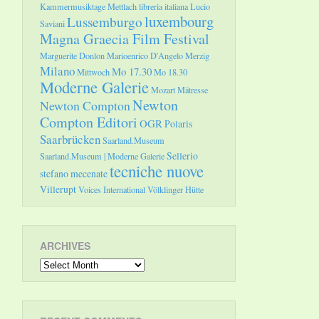
Kammermusiktage Mettlach
libreria italiana
Lucio
luxembourg
Lussemburgo
Saviani
Magna Graecia Film Festival
Marguerite Donlon
Marioenrico D'Angelo
Merzig
Milano
Mo 17.30
Mittwoch
Mo 18.30
Moderne Galerie
Mozart
Mätresse
Newton
Newton Compton
Compton Editori
OGR
Polaris
Saarbrücken
Saarland.Museum
Sellerio
Saarland.Museum | Moderne Galerie
tecniche nuove
stefano mecenate
Villerupt
Voices International
Völklinger Hütte
ARCHIVES
Archives