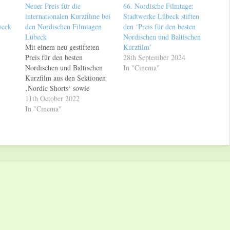
Neuer Preis für die
66. Nordische Filmtage:
internationalen Kurzfilme bei
Stadtwerke Lübeck stiften
beck
den Nordischen Filmtagen
den ‘Preis für den besten
Lübeck
Nordischen und Baltischen
Mit einem neu gestifteten
Kurzfilm’
Preis für den besten
28th September 2024
Nordischen und Baltischen
In "Cinema"
Kurzfilm aus den Sektionen
‚Nordic Shorts‘ sowie
‚Kinder- und
11th October 2022
Jugendfilm‘ erweitert sich die
In "Cinema"
Anzahl der Auszeichnungen
des Festivals auf nunmehr
zwölf. Als Ergänzung zum
‚Cinestar Preis‘ für den
besten deutschen Kurzfilm aus
dem ‚Filmforum‘ haben nun
auch die internationalen
Kurzfilme bei…