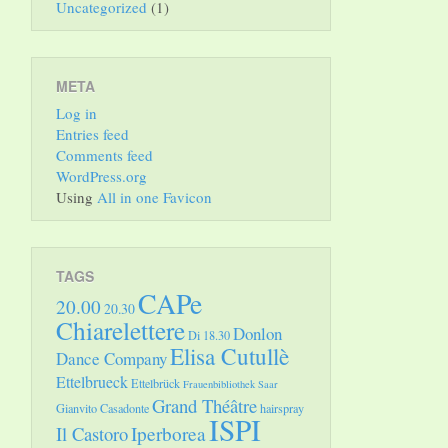
Uncategorized
(1)
META
Log in
Entries feed
Comments feed
WordPress.org
Using
All in one Favicon
TAGS
CAPe
20.00
20.30
Chiarelettere
Donlon
Di 18.30
Elisa Cutullè
Dance Company
Ettelbrueck
Ettelbrück
Frauenbibliothek Saar
Grand Théâtre
Gianvito Casadonte
hairspray
ISPI
Il Castoro
Iperborea