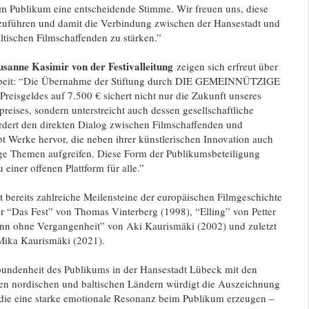
em Publikum eine entscheidende Stimme. Wir freuen uns, diese
rtzuführen und damit die Verbindung zwischen der Hansestadt und
ltischen Filmschaffenden zu stärken.”
sanne Kasimir von der Festivalleitung
zeigen sich erfreut über
beit: “Die Übernahme der Stiftung durch DIE GEMEINNÜTZIGE
reisgeldes auf 7.500 € sichert nicht nur die Zukunft unseres
reises, sondern unterstreicht auch dessen gesellschaftliche
ördert den direkten Dialog zwischen Filmschaffenden und
 Werke hervor, die neben ihrer künstlerischen Innovation auch
tige Themen aufgreifen. Diese Form der Publikumsbeteiligung
 einer offenen Plattform für alle.”
 bereits zahlreiche Meilensteine der europäischen Filmgeschichte
r “Das Fest” von Thomas Vinterberg (1998), “Elling” von Petter
nn ohne Vergangenheit” von Aki Kaurismäki (2002) und zuletzt
Mika Kaurismäki (2021).
undenheit des Publikums in der Hansestadt Lübeck mit den
en nordischen und baltischen Ländern würdigt die Auszeichnung
 die eine starke emotionale Resonanz beim Publikum erzeugen –