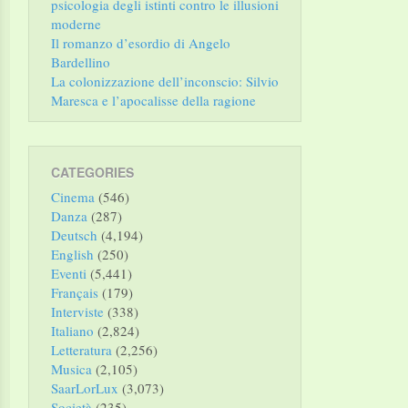
psicologia degli istinti contro le illusioni
moderne
Il romanzo d’esordio di Angelo
Bardellino
La colonizzazione dell’inconscio: Silvio
Maresca e l’apocalisse della ragione
CATEGORIES
Cinema
(546)
Danza
(287)
Deutsch
(4,194)
English
(250)
Eventi
(5,441)
Français
(179)
Interviste
(338)
Italiano
(2,824)
Letteratura
(2,256)
Musica
(2,105)
SaarLorLux
(3,073)
Società
(235)