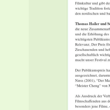
Filmkultur und gibt d
wichtige Tradition fo
den nordischen und ba
Thomas Hailer und Su
die neue Zusammenar
und die Erhöhung des P
wichtigsten Publikumsp
Relevanz. Der Preis f
Zuschauenden und hebt
gesellschaftlich wich
macht unser Festival zu
Der Publikumspreis hat
ausgezeichnet, darunte
Næss (2001), “Der Ma
“Meister Cheng” von 
Als Ausdruck der Verb
Filmschaffenden aus d
besonders jene Filme,