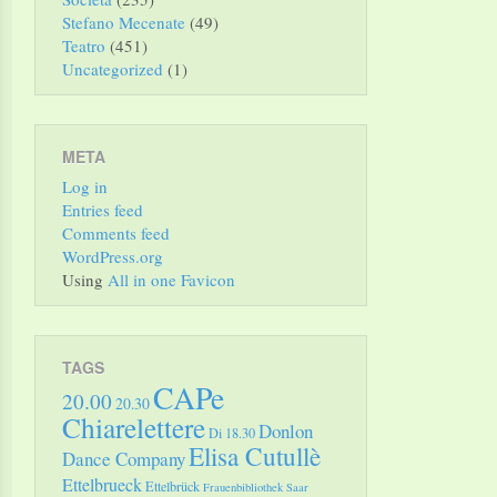
Stefano Mecenate
(49)
Teatro
(451)
Uncategorized
(1)
META
Log in
Entries feed
Comments feed
WordPress.org
Using
All in one Favicon
TAGS
CAPe
20.00
20.30
Chiarelettere
Donlon
Di 18.30
Elisa Cutullè
Dance Company
Ettelbrueck
Ettelbrück
Frauenbibliothek Saar