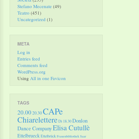
Stefano Mecenate
(49)
Teatro
(451)
Uncategorized
(1)
META
Log in
Entries feed
Comments feed
WordPress.org
Using
All in one Favicon
TAGS
CAPe
20.00
20.30
Chiarelettere
Donlon
Di 18.30
Elisa Cutullè
Dance Company
Ettelbrueck
Ettelbrück
Frauenbibliothek Saar