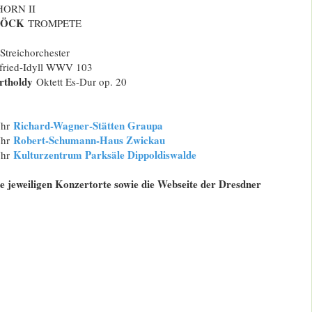
ORN II
BÖCK
TROMPETE
Streichorchester
fried-Idyll WWV 103
rtholdy
Oktett Es-Dur op. 20
Richard-Wagner-Stätten Graupa
Uhr
Robert-Schumann-Haus Zwickau
Uhr
Kulturzentrum Parksäle Dippoldiswalde
Uhr
die jeweiligen Konzertorte sowie die Webseite der Dresdner