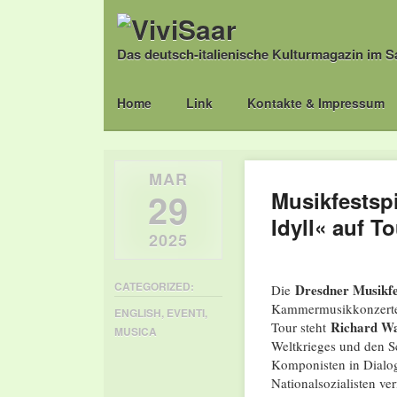
Das deutsch-italienische Kulturmagazin im S
Main menu
Skip
Home
Link
Kontakte & Impressum
to
content
MAR
29
Musikfestsp
Idyll« auf T
2025
CATEGORIZED:
Dresdner Musikfe
Die
Kammermusikkonzerten
ENGLISH
,
EVENTI
,
Richard W
Tour steht
MUSICA
Weltkrieges und den S
Komponisten in Dialo
Nationalsozialisten v