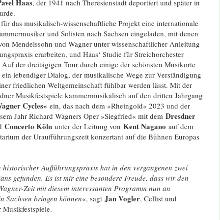
Pavel Haas
, der 1941 nach Theresienstadt deportiert und später in
urde.
für das musikalisch-wissenschaftliche Projekt eine internationale
ammermusiker und Solisten nach Sachsen eingeladen, mit denen
von Mendelssohn und Wagner unter wissenschaftlicher Anleitung
rungspraxis erarbeiten, und Haas‘ Studie für Streichorchester
 Auf der dreitägigen Tour durch einige der schönsten Musikorte
so ein lebendiger Dialog, der musikalische Wege zur Verständigung
iner friedlichen Weltgemeinschaft fühlbar werden lässt. Mit der
dner Musikfestspiele kammermusikalisch auf den dritten Jahrgang
agner Cycles«
ein, das nach dem »Rheingold« 2023 und der
Dresdner
sem Jahr Richard Wagners Oper »Siegfried« mit dem
Concerto Köln
Kent Nagano
d
unter der Leitung von
auf dem
ntarium der Uraufführungszeit konzertant auf die Bühnen Europas
 historischer Aufführungspraxis hat in den vergangenen zwei
Fans gefunden. Es ist mir eine besondere Freude, dass wir den
Wagner-Zeit mit diesem interessanten Programm nun an
Jan Vogler
 in Sachsen bringen können
«, sagt
, Cellist und
 Musikfestspiele.