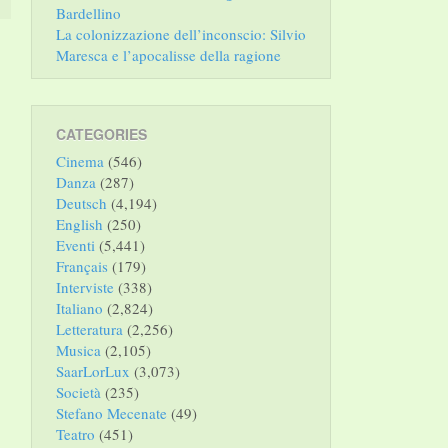
Bardellino
La colonizzazione dell’inconscio: Silvio
Maresca e l’apocalisse della ragione
CATEGORIES
Cinema
(546)
Danza
(287)
Deutsch
(4,194)
English
(250)
Eventi
(5,441)
Français
(179)
Interviste
(338)
Italiano
(2,824)
Letteratura
(2,256)
Musica
(2,105)
SaarLorLux
(3,073)
Società
(235)
Stefano Mecenate
(49)
Teatro
(451)