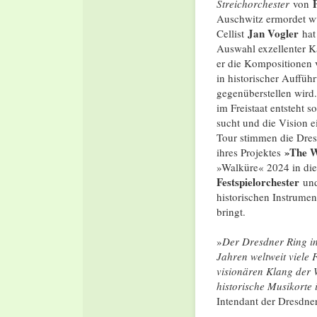
Streichorchester
von
Auschwitz ermordet w
Jan Vogler
Cellist
hat 
Auswahl exzellenter K
er die Kompositionen 
in historischer Auffüh
gegenüberstellen wird.
im Freistaat entsteht 
sucht und die Vision e
Tour stimmen die Dres
»The W
ihres Projektes
»Walküre« 2024 in die
Festspielorchester
un
historischen Instrume
bringt.
»
Der Dresdner Ring in
Jahren weltweit viele 
visionären Klang der 
historische Musikorte
Intendant der Dresdner