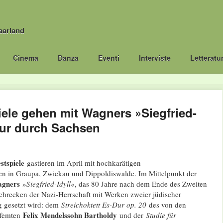
aarland
Cinema
Danza
Eventi
Interviste
Letteratu
iele gehen mit Wagners »Siegfried-
our durch Sachsen
stspiele
gastieren im April mit hochkarätigen
 in Graupa, Zwickau und Dippoldiswalde. Im Mittelpunkt der
agners
»
Siegfried-Idyll
«, das 80 Jahre nach dem Ende des Zweiten
chrecken der Nazi-Herrschaft mit Werken zweier jüdischer
g gesetzt wird: dem
Streichoktett Es-Dur op. 20
des von den
Felix Mendelssohn Bartholdy
erfemten
und der
Studie für