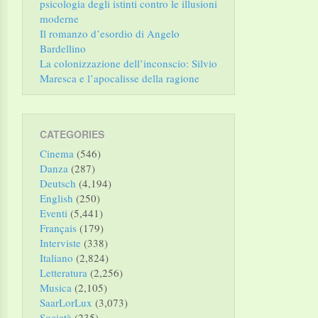
psicologia degli istinti contro le illusioni
moderne
Il romanzo d’esordio di Angelo
Bardellino
La colonizzazione dell’inconscio: Silvio
Maresca e l’apocalisse della ragione
CATEGORIES
Cinema
(546)
Danza
(287)
Deutsch
(4,194)
English
(250)
Eventi
(5,441)
Français
(179)
Interviste
(338)
Italiano
(2,824)
Letteratura
(2,256)
Musica
(2,105)
SaarLorLux
(3,073)
Società
(235)