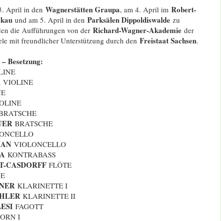
Wagnerstätten Graupa
Robert-
. April in den
, am 4. April im
ckau
Parksälen Dippoldiswalde
und am 5. April in den
zu
Richard-Wagner-Akademie
rden die Aufführungen von der
der
Freistaat Sachsen
ele mit freundlicher Unterstützung durch den
.
 – Besetzung:
LINE
R
VIOLINE
NE
OLINE
BRATSCHE
UER
BRATSCHE
ONCELLO
IAN
VIOLONCELLO
A
KONTRABASS
T-CASDORFF
FLÖTE
E
NER
KLARINETTE I
CHLER
KLARINETTE II
ESI
FAGOTT
ORN I