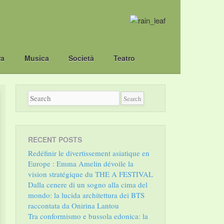
ra
Musica
Società
Teatro
RECENT POSTS
Redéfinir le divertissement asiatique en
Europe : Emma Amelin dévoile la
vision stratégique du THE A FESTIVAL
Dalla cenere di un sogno alla cima del
mondo: la lucida architettura dei BTS
raccontata da Onirina Lantou
Tra conformismo e bussola edonica: la