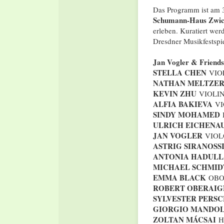
Das Programm ist am 3
Schumann-Haus Zwi
erleben. Kuratiert we
Dresdner Musikfestspi
Jan Vogler & Friends
STELLA CHEN
VIO
NATHAN MELTZE
KEVIN ZHU
VIOLI
ALFIA BAKIEVA
VI
SINDY MOHAMED
ULRICH EICHENA
JAN VOGLER
VIOL
ASTRIG SIRANOSS
ANTONIA HADULL
MICHAEL SCHMID
EMMA BLACK
OBO
ROBERT OBERAIG
SYLVESTER PERS
GIORGIO MANDOL
ZOLTAN MÁCSAI
H