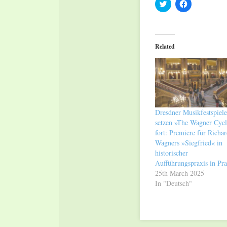
Click
Click
to
to
share
share
on
on
Twitter
Facebook
(Opens
(Opens
in
in
Related
new
new
window)
window)
Dresdner Musikfestspiele
setzen »The Wagner Cycl
fort: Premiere für Richa
Wagners »Siegfried« in
historischer
Aufführungspraxis in Pr
25th March 2025
In "Deutsch"