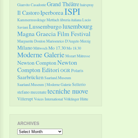
Grand Théâtre
Gianvito Casadonte
hairspray
ISPI
Il Castoro
Iperborea
Kammermusiktage Mettlach
libreria italiana
Lucio
luxembourg
Lussemburgo
Saviani
Magna Graecia Film Festival
Marguerite Donlon
Marioenrico D'Angelo
Merzig
Milano
Mo 17.30
Mittwoch
Mo 18.30
Moderne Galerie
Mozart
Mätresse
Newton
Newton Compton
Compton Editori
OGR
Polaris
Saarbrücken
Saarland.Museum
Sellerio
Saarland.Museum | Moderne Galerie
tecniche nuove
stefano mecenate
Villerupt
Voices International
Völklinger Hütte
ARCHIVES
Archives