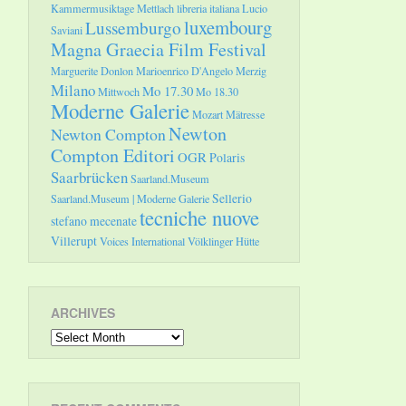
Kammermusiktage Mettlach
libreria italiana
Lucio
luxembourg
Lussemburgo
Saviani
Magna Graecia Film Festival
Marguerite Donlon
Marioenrico D'Angelo
Merzig
Milano
Mo 17.30
Mittwoch
Mo 18.30
Moderne Galerie
Mozart
Mätresse
Newton
Newton Compton
Compton Editori
OGR
Polaris
Saarbrücken
Saarland.Museum
Sellerio
Saarland.Museum | Moderne Galerie
tecniche nuove
stefano mecenate
Villerupt
Voices International
Völklinger Hütte
ARCHIVES
Archives