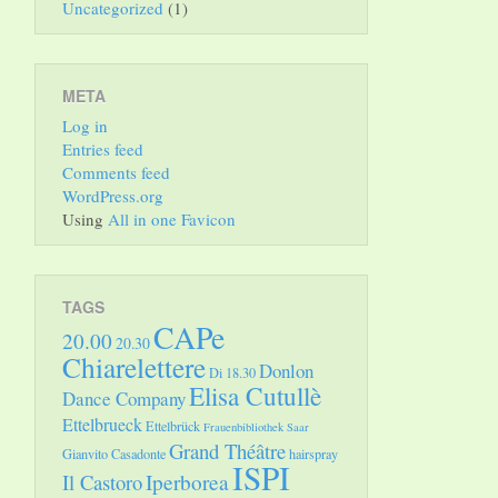
Uncategorized
(1)
META
Log in
Entries feed
Comments feed
WordPress.org
Using
All in one Favicon
TAGS
CAPe
20.00
20.30
Chiarelettere
Donlon
Di 18.30
Elisa Cutullè
Dance Company
Ettelbrueck
Ettelbrück
Frauenbibliothek Saar
Grand Théâtre
Gianvito Casadonte
hairspray
ISPI
Il Castoro
Iperborea