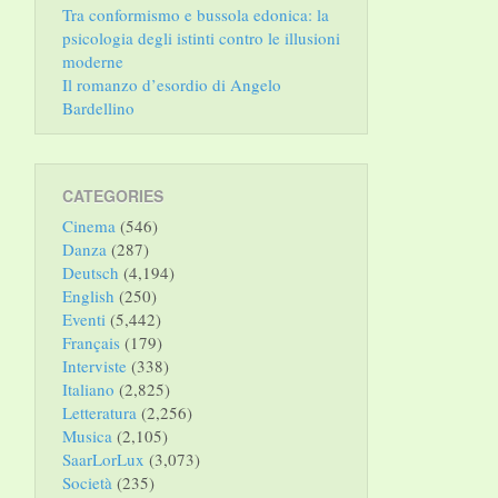
Tra conformismo e bussola edonica: la
psicologia degli istinti contro le illusioni
moderne
Il romanzo d’esordio di Angelo
Bardellino
CATEGORIES
Cinema
(546)
Danza
(287)
Deutsch
(4,194)
English
(250)
Eventi
(5,442)
Français
(179)
Interviste
(338)
Italiano
(2,825)
Letteratura
(2,256)
Musica
(2,105)
SaarLorLux
(3,073)
Società
(235)