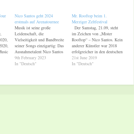
Tour
Nico Santos geht 2024
Mr. Rooftop beim 1.
erstmals auf Arenatournee
Merziger Zeltfestival
Musik ist seine große
Der Samstag, 21.09, steht
,
Leidenschaft, die
im Zeichen von „Mister
2020,
Vielseitigkeit und Bandbreite
Rooftop“ – Nico Santos. Kein
2020,
seiner Songs einzigartig: Das
anderer Künstler war 2018
Music
Ausnahmetalent Nico Santos
erfolgreicher in den deutschen
r -
vermischt mit spielerischer
9th February 2023
Radiocharts. Mit "Safe",
21st June 2019
2020,
Leichtigkeit die Genres und
In "Deutsch"
"Rooftop" und der aktuellen
In "Deutsch"
it
kreiert so seinen ganz eigenen
Single "Oh Hello" steuerte
ladin
genialen, wie faszinierenden
der Popsänger und
Sound. Mit unglaublichem
Songschreiber gleich drei Hits
alle
Erfolg. Dass er vor allem
zu den Top-100-Airplay-
auch live auf der Bühne der
Jahrescharts bei. Das macht
0,
geborene Entertainer ist, hat
Nico Santos zu einem…
d
er…
020,