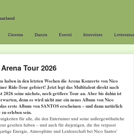
aarland
Cinema
Danza
Eventi
Interviste
Letteratu
 Arena Tour 2026
ans haben in den letzten Wochen die Arena Konzerte von Nico
er Ride-Tour gefeiert! Jetzt legt das Multitalent direkt nach
t 2026 seine nächste, noch größere Tour an. Aber bis dahin ist
erwarten, denn es wird nicht nur ein neues Album von Nico
 das erste Album von SANTOS erscheinen – und dann natürlich
 zu erleben sein.
uigkeiten für alle, die den Entertainer und seine außergewöhnliche
ur gesehen haben – und auch für diejenigen, die ihn verpasst
gartige Energie, Atmosphäre und Leidenschaft bei Nico Santos’