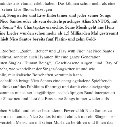
 mindestens einmal erlebt haben. Das können schon mehr als eine
r seiner Live-Shows bezeugen!
ent, Songwriter und Live-Entertainer und jeder seiner Songs
 Nico Santos oder als sein deutschsprachiges Alias SANTOS, mit
 Sonne“ die Chartspitze erreichte. Seine Musik geht ans Herz
eine Lieder wurden schon mehr als 1,5 Milliarden Mal gestreamt
hielt Nico Santos bereits fünf Platin- und zehn Gold-
Rooftop“, „Safe“, „Better“ und „Play with Fire“ hat Nico Santos
gestürmt, sondern auch Hymnen für eine ganze Generation
uesten Singles „Human Being“, „Geschlossene Augen“ und „Ray of
ehr, wie wandelbar der Singer-Songwriter ist und wie
volle, musikalische Botschaften vermitteln kann.
schaftlich bringt Nico Santos eine energiegeladene Spielfreude
h direkt auf das Publikum überträgt und damit eine einzigartige
ammen mit seiner langjährigen, sechsköpfigen Band interpretiert
er Show neu und lässt die Fans seine Songs immer wieder aufs
chen Vielfalt und seiner besonderen Power zählt Nico Santos zu
ern des Landes. Nico Santos ist nicht einfach nur ein Sänger – er
es versteht, Menschen mit seiner Musik zu berühren und ihnen das