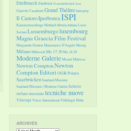
Ettelbrueck
Ettelbrück
Frauenbibliothek Saar
Grand Théâtre
Gianvito Casadonte
hairspray
ISPI
Il Castoro
Iperborea
Kammermusiktage Mettlach
libreria italiana
Lucio
luxembourg
Lussemburgo
Saviani
Magna Graecia Film Festival
Marguerite Donlon
Marioenrico D'Angelo
Merzig
Milano
Mo 17.30
Mittwoch
Mo 18.30
Moderne Galerie
Mozart
Mätresse
Newton
Newton Compton
Compton Editori
OGR
Polaris
Saarbrücken
Saarland.Museum
Sellerio
Saarland.Museum | Moderne Galerie
tecniche nuove
stefano mecenate
Villerupt
Voices International
Völklinger Hütte
ARCHIVES
Archives