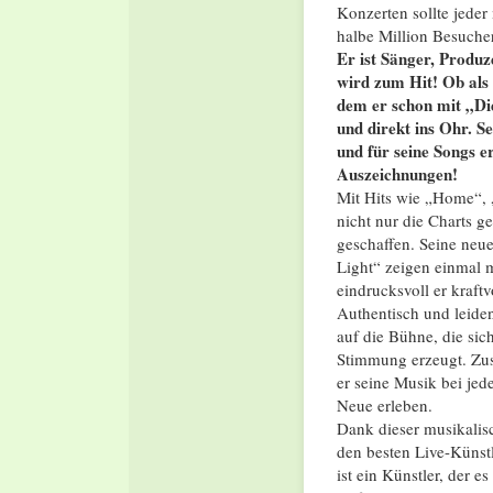
Konzerten sollte jeder
halbe Million Besuche
Er ist Sänger, Produz
wird zum Hit! Ob als
dem er schon mit „Die
und direkt ins Ohr. S
und für seine Songs er
Auszeichnungen!
Mit Hits wie „Home“, „
nicht nur die Charts 
geschaffen. Seine ne
Light“ zeigen einmal m
eindrucksvoll er kraft
Authentisch und leiden
auf die Bühne, die sic
Stimmung erzeugt. Zus
er seine Musik bei jed
Neue erleben.
Dank dieser musikalis
den besten Live-Künstl
ist ein Künstler, der 