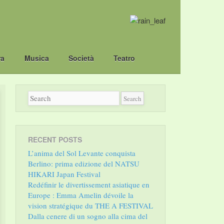
ra
Musica
Società
Teatro
RECENT POSTS
L’anima del Sol Levante conquista
Berlino: prima edizione del NATSU
HIKARI Japan Festival
Redéfinir le divertissement asiatique en
Europe : Emma Amelin dévoile la
vision stratégique du THE A FESTIVAL
Dalla cenere di un sogno alla cima del