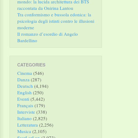
mondo: la lucida architettura dei BTS
raccontata da Onirina Lantou
Tra conformismo e bussola edonica: la
psicologia degli istinti contro le illusioni
moderne
Il romanzo d’esordio di Angelo
Bardellino
CATEGORIES
Cinema
(546)
Danza
(287)
Deutsch
(4,194)
English
(250)
Eventi
(5,442)
Français
(179)
Interviste
(338)
Italiano
(2,825)
Letteratura
(2,256)
Musica
(2,105)
SaarLorLux
(3,073)