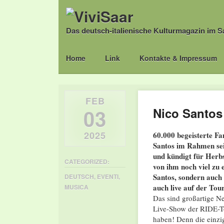
Das deutsch-italienische Kulturmagazin im S
Main menu
Skip
Home
Link
Kontakte & Impressum
to
content
FEB
03
Nico Santos
2025
60.000 begeisterte F
Santos im Rahmen sein
und kündigt für Herbs
CATEGORIZED:
von ihm noch viel zu 
Santos, sondern auch
DEUTSCH
,
EVENTI
,
auch live auf der Tour
MUSICA
Das sind großartige Ne
Live-Show der RIDE-To
haben! Denn die einzi