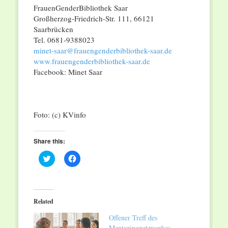
FrauenGenderBibliothek Saar
Großherzog-Friedrich-Str. 111, 66121
Saarbrücken
Tel. 0681-9388023
minet-saar@frauengenderbibliothek-saar.de
www.frauengenderbibliothek-saar.de
Facebook: Minet Saar
Foto: (c) KVinfo
Share this:
Click
Click
to
to
share
share
on
on
Twitter
Facebook
(Opens
(Opens
in
in
Related
new
new
window)
window)
Offener Treff des
Mentoringnetzwerkes