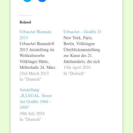
to
to
share
share
on
on
Twitter
Facebook
(Opens
(Opens
in
in
Related
new
new
window)
window)
UrbanArt Biennale
UrbanArt – Graffiti 21
2013
New York, Paris,
UrbanArt Biennale®
Berlin, Völklingen
2013 Ausstellung im
Überblicksausstellung
Weltkulturerbe
zur Kunst des 21.
Völklinger Hütte,
Jahrhunderts, die sich
Möllerhalle 24. März
aus dem Graffiti
15th April 2010
bis 1. November 2013
23rd March 2013
entwickelt hat. Größte
In "Deutsch"
Ab Sonntag, den 24.
In "Deutsch"
Ausstellung zur
März 2013, präsentiert
„UrbanArt“ in
Ausstellung
das Weltkulturerbe
Europa. Die Wurzeln
„ILLEGAL. Street
Völklinger Hütte die
der UrbanArt liegen
Art Graffiti 1960 –
erste UrbanArt
in den 70er Jahren des
1995“
Biennale®. Alle zwei
20. Jahrhunderts und
30th July 2024
Jahre zeigt das
werden bestimmt von
In "Deutsch"
Europäische Zentrum
großformatigen
für Kunst und
Schriftmotiven und
Industriekultur
figurativen