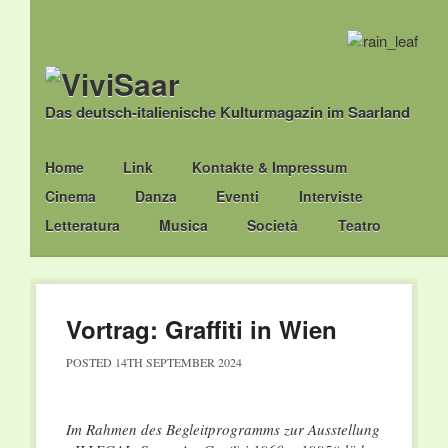
Das deutsch-italienische Kulturmagazin im Saarland
Main menu
Skip
Home
Link
Kontakte & Impressum
to
Cinema
Danza
Eventi
Interviste
content
Letteratura
Musica
Società
Teatro
Vortrag: Graffiti in Wien
POSTED
14TH SEPTEMBER 2024
Im Rahmen des Begleitprogramms zur Ausstellung