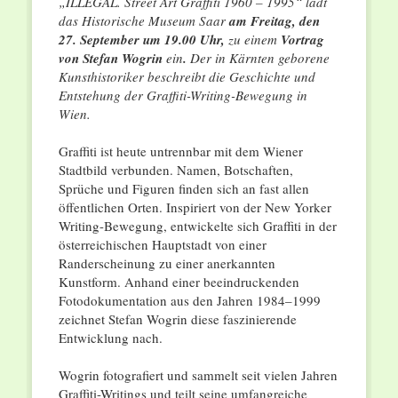
„ILLEGAL. Street Art Graffiti 1960 – 1995“ lädt
das Historische Museum Saar
am Freitag, den
27. September um 19.00 Uhr,
zu einem
Vortrag
von Stefan Wogrin
ein
.
Der in Kärnten geborene
Kunsthistoriker beschreibt die Geschichte und
Entstehung der Graffiti-Writing-Bewegung in
Wien.
Graffiti ist heute untrennbar mit dem Wiener
Stadtbild verbunden. Namen, Botschaften,
Sprüche und Figuren finden sich an fast allen
öffentlichen Orten. Inspiriert von der New Yorker
Writing-Bewegung, entwickelte sich Graffiti in der
österreichischen Hauptstadt von einer
Randerscheinung zu einer anerkannten
Kunstform. Anhand einer beeindruckenden
Fotodokumentation aus den Jahren 1984–1999
zeichnet Stefan Wogrin diese faszinierende
Entwicklung nach.
Wogrin fotografiert und sammelt seit vielen Jahren
Graffiti-Writings und teilt seine umfangreiche