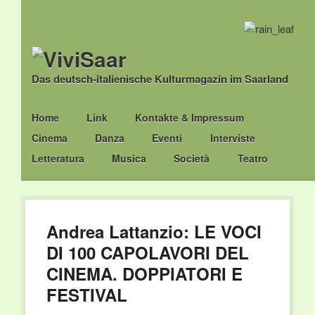
Das deutsch-italienische Kulturmagazin im Saarland
Main menu
Skip
Home
Link
Kontakte & Impressum
to
Cinema
Danza
Eventi
Interviste
content
Letteratura
Musica
Società
Teatro
Andrea Lattanzio: LE VOCI
DI 100 CAPOLAVORI DEL
CINEMA. DOPPIATORI E
FESTIVAL