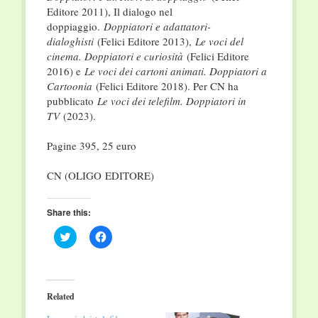
Editore 2011), Il dialogo nel
doppiaggio.
Doppiatori e adattatori-
dialoghisti
(Felici Editore 2013),
Le voci del
cinema. Doppiatori e curiosità
(Felici Editore
2016) e
Le voci dei cartoni animati. Doppiatori a
Cartoonia
(Felici Editore 2018). Per CN ha
pubblicato
Le voci dei telefilm. Doppiatori in
TV
(2023).
Pagine 395, 25 euro
CN (OLIGO
EDITORE)
Share this:
Click
Click
to
to
share
share
on
on
Twitter
Facebook
(Opens
(Opens
in
in
Related
new
new
window)
window)