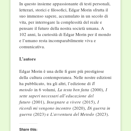
In questo insieme appassionante di testi personali,
letterari, storici e filosofici, Edgar Morin sfrutta il
suo immenso sapere, accumulato in un secolo di
vita, per interrogare la complessità del reale e
pensare il futuro della nostra società umana. A
102 anni, la curiosità di Edgar Morin per il mondo
e l’umano resta incomparabilmente viva e
comunicativa.
L’autore
Edgar Morin è una delle fi gure più prestigiose
della cultura contemporanea. Nelle nostre edizioni
ha pubblicato, tra gli altri, l’edizione di
Il
metodo
in 6 volumi,
La testa ben fatta
(2000),
I
sette saperi necessari all’educazione
del
futuro
(2001),
Insegnare a vivere
(2015),
I
ricordi mi vengono incontro
(2020),
Di guerra in
guerra
(2023) e
L’avventura del Metodo
(2023).
Share this: