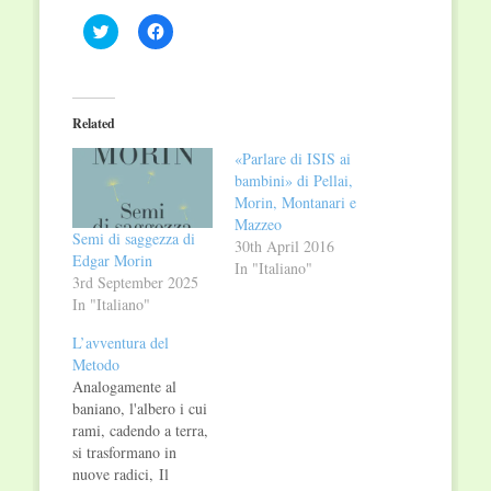
Click
Click
to
to
share
share
on
on
Twitter
Facebook
(Opens
(Opens
in
in
Related
new
new
window)
window)
«Parlare di ISIS ai
bambini» di Pellai,
Morin, Montanari e
Mazzeo
Semi di saggezza di
30th April 2016
Edgar Morin
In "Italiano"
3rd September 2025
In "Italiano"
L’avventura del
Metodo
Analogamente al
baniano, l'albero i cui
rami, cadendo a terra,
si trasformano in
nuove radici, Il