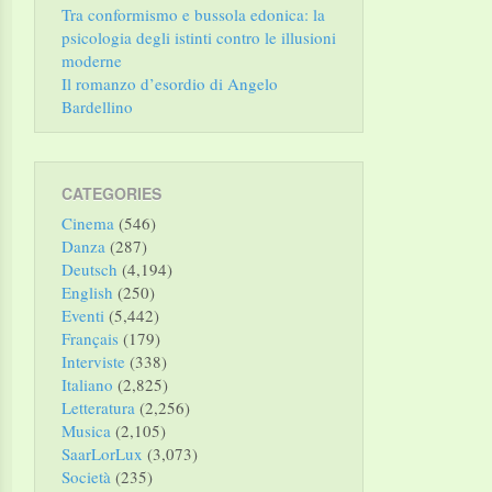
Tra conformismo e bussola edonica: la
psicologia degli istinti contro le illusioni
moderne
Il romanzo d’esordio di Angelo
Bardellino
CATEGORIES
Cinema
(546)
Danza
(287)
Deutsch
(4,194)
English
(250)
Eventi
(5,442)
Français
(179)
Interviste
(338)
Italiano
(2,825)
Letteratura
(2,256)
Musica
(2,105)
SaarLorLux
(3,073)
Società
(235)