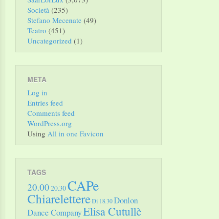
Società
(235)
Stefano Mecenate
(49)
Teatro
(451)
Uncategorized
(1)
META
Log in
Entries feed
Comments feed
WordPress.org
Using
All in one Favicon
TAGS
CAPe
20.00
20.30
Chiarelettere
Donlon
Di 18.30
Elisa Cutullè
Dance Company