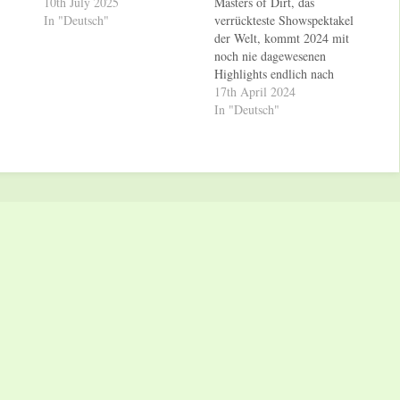
10th July 2025
Masters of Dirt, das
In "Deutsch"
verrückteste Showspektakel
der Welt, kommt 2024 mit
noch nie dagewesenen
Highlights endlich nach
Deutschland. Ein Kader der
17th April 2024
weltweit besten Freestyle-
In "Deutsch"
Athleten präsentiert
unglaubliche Stunts, bei
denen nicht nur einmal die
Grenzen des Möglichen
überschritten werden. Allen
voran YouTube Superstar und
„Click Milliardär“ Fabio
Wibmer auf seinem Trial…