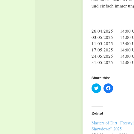
und einfach immer ung
26.04.2025 14:00 Uh
03.05.2025 14
11.05.2025 13:00 Uhr
17.05.2025 14:00 U
24.05.2025 14:00 Uh
31.05.2025 14:00 Uh
Share this:
Click
Click
to
to
share
share
on
on
Twitter
Facebook
(Opens
(Opens
in
in
Related
new
new
window)
window)
Masters of Dirt “Freestyl
Showdown” 2025