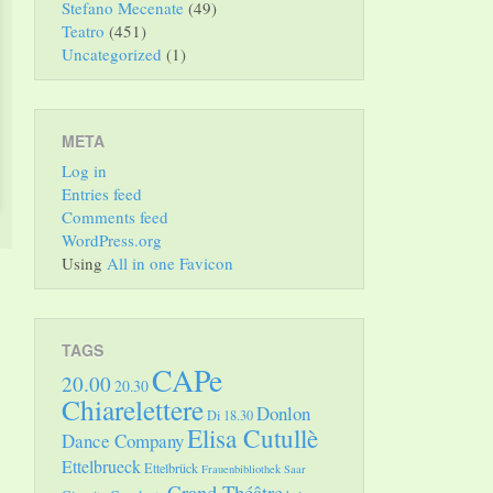
Stefano Mecenate
(49)
Teatro
(451)
Uncategorized
(1)
META
Log in
Entries feed
Comments feed
WordPress.org
Using
All in one Favicon
TAGS
CAPe
20.00
20.30
Chiarelettere
Donlon
Di 18.30
Elisa Cutullè
Dance Company
Ettelbrueck
Ettelbrück
Frauenbibliothek Saar
Grand Théâtre