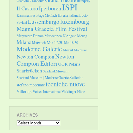
Gianvito Casadonte
hairspray
ISPI
Il Castoro
Iperborea
Kammermusiktage Mettlach
libreria italiana
Lucio
luxembourg
Lussemburgo
Saviani
Magna Graecia Film Festival
Marguerite Donlon
Marioenrico D'Angelo
Merzig
Milano
Mo 17.30
Mittwoch
Mo 18.30
Moderne Galerie
Mozart
Mätresse
Newton
Newton Compton
Compton Editori
OGR
Polaris
Saarbrücken
Saarland.Museum
Sellerio
Saarland.Museum | Moderne Galerie
tecniche nuove
stefano mecenate
Villerupt
Voices International
Völklinger Hütte
ARCHIVES
Archives