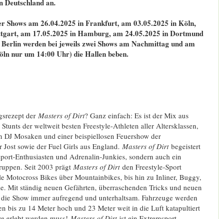
 Deutschland an.
ier Shows am 26.04.2025 in Frankfurt, am 03.05.2025 in Köln,
ttgart, am 17.05.2025 in Hamburg, am 24.05.2025 in Dortmund
 Berlin werden bei jeweils zwei Shows am Nachmittag und am
ln nur um 14:00 Uhr) die Hallen beben.
lgsrezept der
Masters of Dirt
? Ganz einfach: Es ist der Mix aus
tunts der weltweit besten Freestyle-Athleten aller Altersklassen,
n DJ Mosaken und einer beispiellosen Feuershow der
 Jost sowie der Fuel Girls aus England.
Masters of Dirt
begeistert
sport-Enthusiasten und Adrenalin-Junkies, sondern auch ein
gruppen. Seit 2003 prägt
Masters of Dirt
den Freestyle-Sport
le Motocross Bikes über Mountainbikes, bis hin zu Inliner, Buggy,
e. Mit ständig neuen Gefährten, überraschenden Tricks und neuen
t die Show immer aufregend und unterhaltsam. Fahrzeuge werden
 bis zu 14 Meter hoch und 23 Meter weit in die Luft katapultiert
ive erlebt werden muss!
Masters of Dirt
ist ein Extremsport