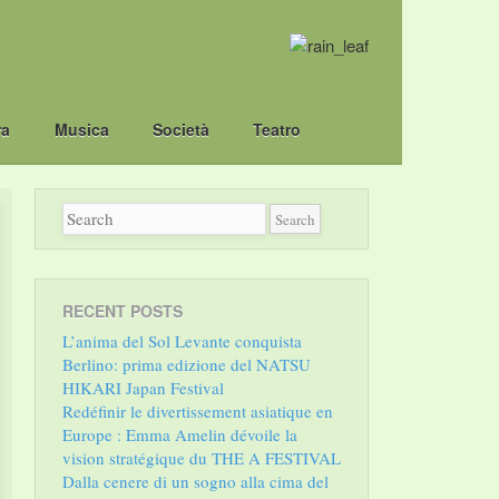
ra
Musica
Società
Teatro
RECENT POSTS
L’anima del Sol Levante conquista
Berlino: prima edizione del NATSU
HIKARI Japan Festival
Redéfinir le divertissement asiatique en
Europe : Emma Amelin dévoile la
vision stratégique du THE A FESTIVAL
Dalla cenere di un sogno alla cima del