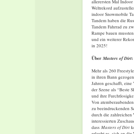
allerersten Mal Indoor 
Weltrekord aufzustell
indoor Snowmobile Tan
Tandem haben die Ruso
Tandem Fahrrad zu zwe
Rampe bauen mussten, 
und ein weiterer Reko
in 2025!
Über
:
Masters of Dirt
Mehr als 260 Freestyl
in ihren Bann gezogen
Jahren geschafft, eine
der Szene als “Beste S
und ihre Furchtlosigke
Von atemberaubenden 
zu beeindruckenden Sc
durch die zahlreichen
interessierten Zuscha
dass
Masters of Dirt
ke
erlaubt es, sich an di