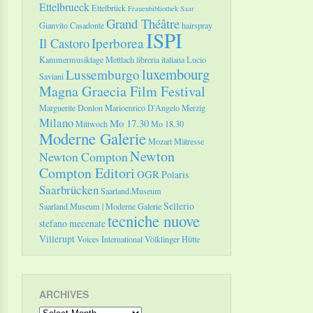
Ettelbrueck
Ettelbrück
Frauenbibliothek Saar
Grand Théâtre
Gianvito Casadonte
hairspray
ISPI
Il Castoro
Iperborea
Kammermusiktage Mettlach
libreria italiana
Lucio
luxembourg
Lussemburgo
Saviani
Magna Graecia Film Festival
Marguerite Donlon
Marioenrico D'Angelo
Merzig
Milano
Mo 17.30
Mittwoch
Mo 18.30
Moderne Galerie
Mozart
Mätresse
Newton
Newton Compton
Compton Editori
OGR
Polaris
Saarbrücken
Saarland.Museum
Sellerio
Saarland.Museum | Moderne Galerie
tecniche nuove
stefano mecenate
Villerupt
Voices International
Völklinger Hütte
ARCHIVES
Archives