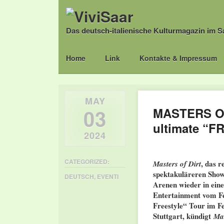
Das deutsch-italienische Kulturmagazin im S
Main menu
Skip
Home
Link
Kontakte & Impressum
to
content
MAY
03
MASTERS OF 
ultimate 
2024
CATEGORIZED:
, das r
Masters of Dirt
spektakuläreren Show
DEUTSCH
,
EVENTI
Arenen wieder in ein
Entertainment vom Fe
Freestyle“ Tour im F
Stuttgart, kündigt
Mas