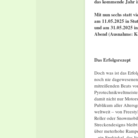
das kommende Jahr in
Mit nun sechs statt v
am 11.05.2025 in Stu
und am 31.05.2025 in
Abend (Ausnahme: Kö
Das Erfolgsrezept
Doch was ist das Erfo
noch nie dagewesenen S
mitreißenden Beats vo
Pyrotechnikweltmeister
damit nicht nur Motor
Publikum aller Alters
weltweit – von Freesty
Roller oder Snowmobil
Streckendesigns bleib
über meterhohe Rampen
– ein Spektakel, das l