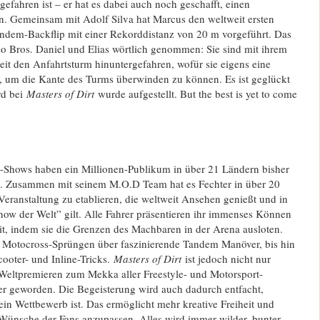
gefahren ist – er hat es dabei auch noch geschafft, einen
en. Gemeinsam mit Adolf Silva hat Marcus den weltweit ersten
dem-Backflip mit einer Rekorddistanz von 20 m vorgeführt. Das
 Bros. Daniel und Elias wörtlich genommen: Sie sind mit ihrem
it den Anfahrtsturm hinuntergefahren, wofür sie eigens eine
um die Kante des Turms überwinden zu können. Es ist geglückt
rd bei
Masters of Dirt
wurde aufgestellt. But the best is yet to come
e-Shows haben ein Millionen-Publikum in über 21 Ländern bisher
. Zusammen mit seinem M.O.D Team hat es Fechter in über 20
 Veranstaltung zu etablieren, die weltweit Ansehen genießt und in
how der Welt” gilt. Alle Fahrer präsentieren ihr immenses Können
it, indem sie die Grenzen des Machbaren in der Arena ausloten.
Motocross-Sprüngen über faszinierende Tandem Manöver, bis hin
ooter- und Inline-Tricks.
Masters of Dirt
ist jedoch nicht nur
 Weltpremieren zum Mekka aller Freestyle- und Motorsport-
uer geworden. Die Begeisterung wird auch dadurch entfacht,
in Wettbewerb ist. Das ermöglicht mehr kreative Freiheit und
e Wünsche der Fans anzupassen. Alles wird immer wilder, bunter