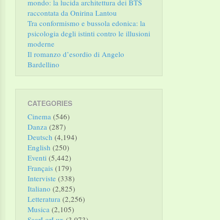
mondo: la lucida architettura dei BTS
raccontata da Onirina Lantou
Tra conformismo e bussola edonica: la
psicologia degli istinti contro le illusioni
moderne
Il romanzo d’esordio di Angelo
Bardellino
CATEGORIES
Cinema
(546)
Danza
(287)
Deutsch
(4,194)
English
(250)
Eventi
(5,442)
Français
(179)
Interviste
(338)
Italiano
(2,825)
Letteratura
(2,256)
Musica
(2,105)
SaarLorLux
(3,073)