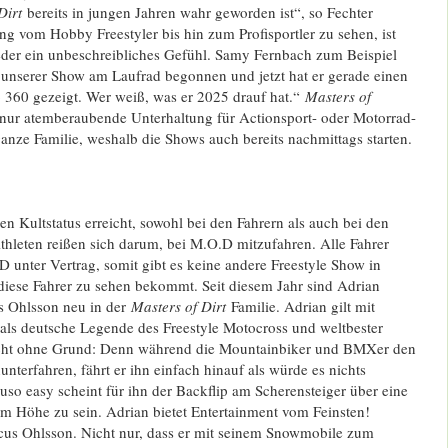
 Dirt
bereits in jungen Jahren wahr geworden ist“, so Fechter
ng vom Hobby Freestyler bis hin zum Profisportler zu sehen, ist
eder ein unbeschreibliches Gefühl. Samy Fernbach zum Beispiel
i unserer Show am Laufrad begonnen und jetzt hat er gerade einen
p 360 gezeigt. Wer weiß, was er 2025 drauf hat.“
Masters of
t nur atemberaubende Unterhaltung für Actionsport- oder Motorrad-
ganze Familie, weshalb die Shows auch bereits nachmittags starten.
en Kultstatus erreicht, sowohl bei den Fahrern als auch bei den
thleten reißen sich darum, bei M.O.D mitzufahren. Alle Fahrer
D unter Vertrag, somit gibt es keine andere Freestyle Show in
iese Fahrer zu sehen bekommt. Seit diesem Jahr sind Adrian
 Ohlsson neu in der
Masters of Dirt
Familie. Adrian gilt mit
 als deutsche Legende des Freestyle Motocross und weltbester
Nicht ohne Grund: Denn während die Mountainbiker und BMXer den
nterfahren, fährt er ihn einfach hinauf als würde es nichts
uso easy scheint für ihn der Backflip am Scherensteiger über eine
 m Höhe zu sein. Adrian bietet Entertainment vom Feinsten!
cus Ohlsson. Nicht nur, dass er mit seinem Snowmobile zum