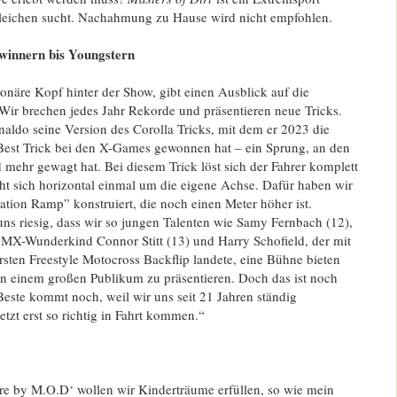
gleichen sucht. Nachahmung zu Hause wird nicht empfohlen.
winnern bis Youngstern
ionäre Kopf hinter der Show, gibt einen Ausblick auf die
r brechen jedes Jahr Rekorde und präsentieren neue Tricks.
naldo seine Version des Corolla Tricks, mit dem er 2023 die
Best Trick bei den X-Games gewonnen hat – ein Sprung, an den
 mehr gewagt hat. Bei diesem Trick löst sich der Fahrer komplett
t sich horizontal einmal um die eigene Achse. Dafür haben wir
ation Ramp” konstruiert, die noch einen Meter höher ist.
ns riesig, dass wir so jungen Talenten wie Samy Fernbach (12),
X-Wunderkind Connor Stitt (13) und Harry Schofield, der mit
rsten Freestyle Motocross Backflip landete, eine Bühne bieten
 einem großen Publikum zu präsentieren. Doch das ist noch
 Beste kommt noch, weil wir uns seit 21 Jahren ständig
etzt erst so richtig in Fahrt kommen.“
ure by M.O.D‘ wollen wir Kinderträume erfüllen, so wie mein