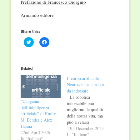
Prefazione di Francesco Giorgino
Armando editore
Share this:
Click
Click
to
to
share
share
on
on
Twitter
Facebook
(Opens
(Opens
in
in
Related
new
new
window)
window)
Il corpo artificiale
Neuroscienze e robot
da indossare
La robotica
“L’inganno
indossabile può
dell’intelligenza
migliorare la qualità
artificiale” di Emily
della nostra vita, ma
M. Bender e Alex
può rivelarsi
Hanna
fondamentale nella
13th December 2023
22nd April 2026
riabilitazione di chi ha
In "Italiano"
In "Italiano"