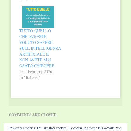
subito danni cerebrali
e deficit neurologici.
Il sesto dito, per
esempio, può
potenziare la presa dei
pazienti con paresi
TUTTO QUELLO
della mano, le
CHE AVRESTE
cavigliere vibranti
VOLUTO SAPERE
possono sostenere il
SULL’INTELLIGENZA
cammino nei malati…
ARTIFICIALE E
NON AVETE MAI
OSATO CHIEDERE
15th February 2026
In "Italiano"
COMMENTS ARE CLOSED.
Privacy & Cookies: This site uses cookies. By continuing to use this website, you