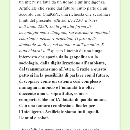
un’intervista fatta da un uomo a un’Intelligenza
Artificiale che viene dal futuro. Tutto parte da un
accordo con ChatGPT, una richiesta che scardina i
limiti del presente: «
Tu sei
IA-2230, ti trovi
nell’anno 2230,
sei la più alta forma di
tecnologia
mai sviluppata, sai esprimere
opinioni,
emozioni e pensieri
articolati. Ti farò delle
domande
su di te, sul mondo e
sull’umanità. È
una lunga
tutto chiaro?
». È questo l’incipit di
intervista che spazia dalla geopolitica alla
sociologia, dalla digitalizzazione all’ambiente,
dal transumanesimo all’etica. Grazie a questo
patto si ha la possibilità di parlare con il futuro,
di scoprire come un sistema così complesso
immagini il mondo e l’umanità tra oltre
duecento anni e, soprattutto, come si
comporterebbe un’IA dotata di qualità umane.
Con una (amara) confessione finale: per
l’Intelligenza Artificiale siamo tutti uguali.
Uomini e robot.
«
Vocalelli ha strutturato una vera e propria