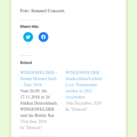
Foto: Semmel Concerts
Share this:
Click
Click
to
to
share
share
on
on
Twitter
Facebook
(Opens
(Opens
in
in
Related
new
new
window)
window)
WINGENFELDER –
WINGENFELDER
Sieben Himmel hoch
SendeschlussTestbild-
– Tour 2018
Live: Tourtermine
Vom 20.09. bis
werden in 2021
17.11.2018 in 26
verschoben
Städten Deutschlands.
18th December 2020
WINGENFELDER
In "Deutsch"
sind die Brüder Kai
und Thorsten
23rd June 2018
Wingenfelder. Köpfe
In "Deutsch"
der Band Fury In The