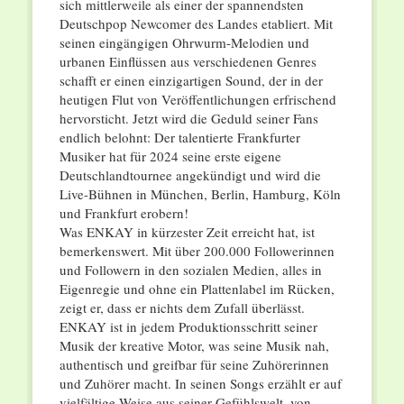
sich mittlerweile als einer der spannendsten
Deutschpop Newcomer des Landes etabliert. Mit
seinen eingängigen Ohrwurm-Melodien und
urbanen Einflüssen aus verschiedenen Genres
schafft er einen einzigartigen Sound, der in der
heutigen Flut von Veröffentlichungen erfrischend
hervorsticht. Jetzt wird die Geduld seiner Fans
endlich belohnt: Der talentierte Frankfurter
Musiker hat für 2024 seine erste eigene
Deutschlandtournee angekündigt und wird die
Live-Bühnen in München, Berlin, Hamburg, Köln
und Frankfurt erobern!
Was ENKAY in kürzester Zeit erreicht hat, ist
bemerkenswert. Mit über 200.000 Followerinnen
und Followern in den sozialen Medien, alles in
Eigenregie und ohne ein Plattenlabel im Rücken,
zeigt er, dass er nichts dem Zufall überlässt.
ENKAY ist in jedem Produktionsschritt seiner
Musik der kreative Motor, was seine Musik nah,
authentisch und greifbar für seine Zuhörerinnen
und Zuhörer macht. In seinen Songs erzählt er auf
vielfältige Weise aus seiner Gefühlswelt, von