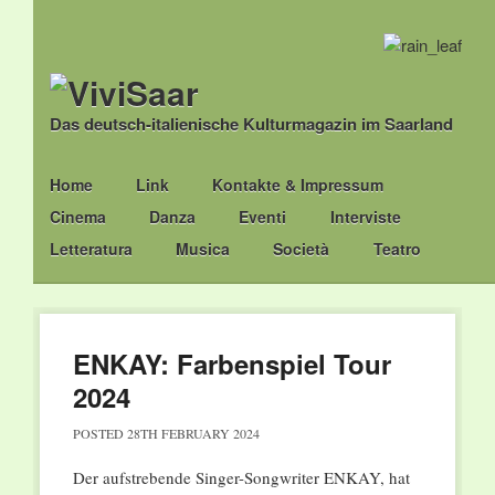
Das deutsch-italienische Kulturmagazin im Saarland
Main menu
Skip
Home
Link
Kontakte & Impressum
to
Cinema
Danza
Eventi
Interviste
content
Letteratura
Musica
Società
Teatro
ENKAY: Farbenspiel Tour
2024
POSTED
28TH FEBRUARY 2024
Der aufstrebende Singer-Songwriter ENKAY, hat