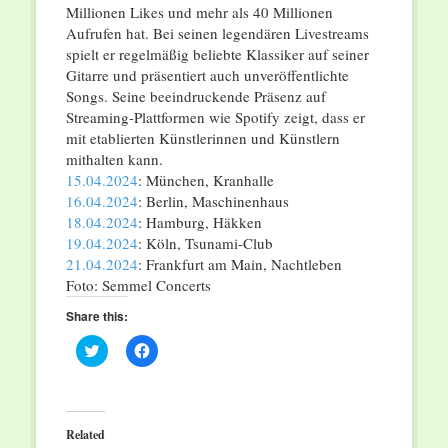
Millionen Likes und mehr als 40 Millionen
Aufrufen hat. Bei seinen legendären Livestreams
spielt er regelmäßig beliebte Klassiker auf seiner
Gitarre und präsentiert auch unveröffentlichte
Songs. Seine beeindruckende Präsenz auf
Streaming-Plattformen wie Spotify zeigt, dass er
mit etablierten Künstlerinnen und Künstlern
mithalten kann.
15.04.2024
: München, Kranhalle
16.04.2024
: Berlin, Maschinenhaus
18.04.2024
: Hamburg, Häkken
19.04.2024
: Köln, Tsunami-Club
21.04.2024
: Frankfurt am Main, Nachtleben
Foto: Semmel Concerts
Share this:
Click
Click
to
to
share
share
on
on
Twitter
Facebook
(Opens
(Opens
in
in
Related
new
new