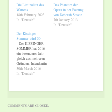
window)
window)
Die Liminalität des
Das Phantom der
Wartens
Opera in der Fassung
18th February 2023
von Deborah Sasson
In "Deutsch"
7th January 2013
In "Deutsch"
Der Kissinger
Sommer wird 30
Der KISSINGER
SOMMER hat 2016
ein besonderes Jahr –
gleich aus mehreren
Gründen. Intendantin
Dr. Kari Kahl-
30th March 2016
Wolfsjäger leitet dann
In "Deutsch"
das letzte Mal das
internationale
Musikfestival in Bad
Kissingen. Ihr
Nachfolger Dr.
Tilman Schlömp ist
COMMENTS ARE CLOSED.
bereits bereit. Der