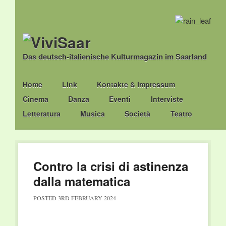
Das deutsch-italienische Kulturmagazin im Saarland
Main menu
Skip
Home
Link
Kontakte & Impressum
to
Cinema
Danza
Eventi
Interviste
content
Letteratura
Musica
Società
Teatro
Contro la crisi di astinenza
dalla matematica
POSTED
3RD FEBRUARY 2024