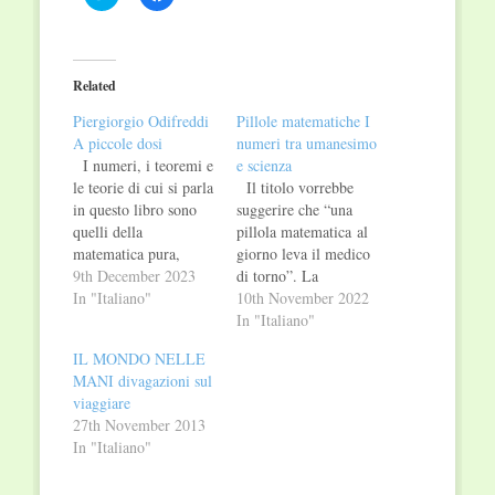
to
to
share
share
on
on
Twitter
Facebook
(Opens
(Opens
in
in
Related
new
new
window)
window)
Piergiorgio Odifreddi
Pillole matematiche I
A piccole dosi
numeri tra umanesimo
I numeri, i teoremi e
e scienza
le teorie di cui si parla
Il titolo vorrebbe
in questo libro sono
suggerire che “una
quelli della
pillola matematica al
matematica pura,
giorno leva il medico
concetti speculativi di
9th December 2023
di torno”. La
cui i matematici si
In "Italiano"
malattia da curare è
10th November 2022
occupano
l’analfabetismo
In "Italiano"
indipendentemente
matematico di
IL MONDO NELLE
dalla possibilità che vi
cui soffrono il mondo
MANI divagazioni sul
siano o meno delle
intero, in generale, e
viaggiare
applicazioni. È la
il nostro paese, in
27th November 2013
matematica più
particolare. Risulta
In "Italiano"
affascinante, l’unica
infatti da anni che
davvero libera di
i ragazzi hanno un