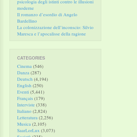
psicologia degli istinti contro le illusioni
moderne
Il romanzo d’esordio di Angelo
Bardellino
La colonizzazione dell’inconscio: Silvio
Maresca e l’apocalisse della ragione
CATEGORIES
Cinema
(546)
Danza
(287)
Deutsch
(4,194)
English
(250)
Eventi
(5,441)
Français
(179)
Interviste
(338)
Italiano
(2,824)
Letteratura
(2,256)
Musica
(2,105)
SaarLorLux
(3,073)
Società
(235)