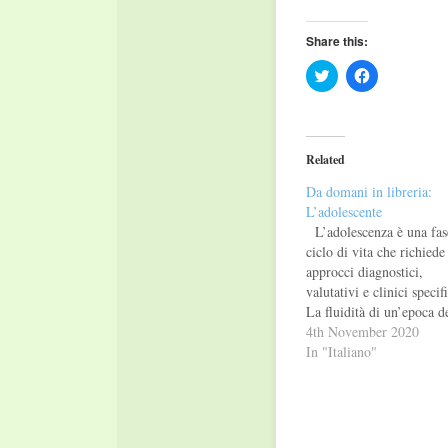
Share this:
Click
Click
to
to
share
share
on
on
Twitter
Facebook
(Opens
(Opens
in
in
Related
new
new
window)
window)
Da domani in libreria:
L’adolescente
L’adolescenza è una fas
ciclo di vita che richiede
approcci diagnostici,
valutativi e clinici specifi
La fluidità di un’epoca d
vita caratterizzata da
4th November 2020
instabilità psichica, corp
In "Italiano"
relazionale costringe psi
e psicoterapeuti a muove
con cautela rispetto al
riconoscimento delle