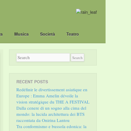
ra
Musica
Società
Teatro
RECENT POSTS
Redéfinir le divertissement asiatique en
Europe : Emma Amelin dévoile la
vision stratégique du THE A FESTIVAL
Dalla cenere di un sogno alla cima del
mondo: la lucida architettura dei BTS
raccontata da Onirina Lantou
Tra conformismo e bussola edonica: la