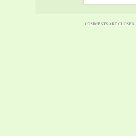
situazioni a rischio e
psicopatologiche. Questo
libro presenta…
COMMENTS ARE CLOSED.