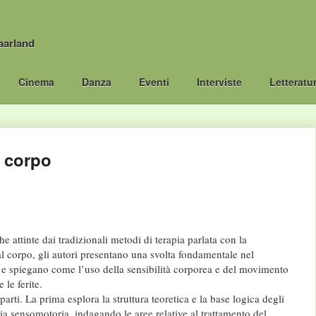
aarland
Cinema
Danza
Eventi
Interviste
Letteratu
l corpo
e attinte dai tradizionali metodi di terapia parlata con la
al corpo, gli autori presentano una svolta fondamentale nel
 e spiegano come l’uso della sensibilità corporea e del movimento
 le ferite.
 parti. La prima esplora la struttura teoretica e la base logica degli
pia sensomotoria, indagando le aree relative al trattamento del