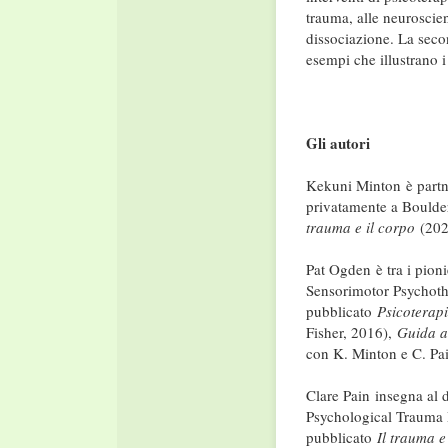
trauma, alle neuroscien
dissociazione. La seco
esempi che illustrano i
Gli autori
Kekuni Minton è partne
privatamente a Boulder
trauma e il corpo
(2023
Pat Ogden è tra i pioni
Sensorimotor Psychothe
pubblicato
Psicoterapi
Fisher, 2016),
Guida a
con K. Minton e C. Pai
Clare Pain insegna al d
Psychological Trauma P
pubblicato
Il trauma e