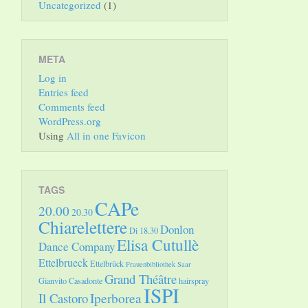
Uncategorized
(1)
META
Log in
Entries feed
Comments feed
WordPress.org
Using
All in one Favicon
TAGS
CAPe
20.00
20.30
Chiarelettere
Donlon
Di 18.30
Elisa Cutullè
Dance Company
Ettelbrueck
Ettelbrück
Frauenbibliothek Saar
Grand Théâtre
Gianvito Casadonte
hairspray
ISPI
Il Castoro
Iperborea