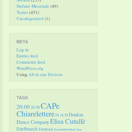
Stefano Mecenate
(49)
Teatro
(451)
Uncategorized
(1)
META
Log in
Entries feed
Comments feed
WordPress.org
Using
All in one Favicon
TAGS
CAPe
20.00
20.30
Chiarelettere
Donlon
Di 18.30
Elisa Cutullè
Dance Company
Ettelbrueck
Ettelbrück
Frauenbibliothek Saar