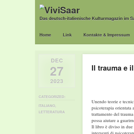
Das deutsch-italienische Kulturmagazin im S
Main menu
Skip
Home
Link
Kontakte & Impressum
to
content
DEC
27
Il trauma e i
2023
CATEGORIZED:
Unendo teorie e tecnich
ITALIANO
,
psicoterapia orientata 
LETTERATURA
trattamento del trauma
possa aiutare a guarirne
Il libro è diviso in due
interventi di psicotera