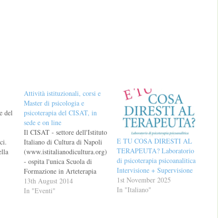
Attività istituzionali, corsi e
Master di psicologia e
e del
psicoterapia del CISAT, in
sede e on line
Il CISAT - settore dell'Istituto
E TU COSA DIRESTI AL
ci.
Italiano di Cultura di Napoli
TERAPEUTA? Laboratorio
ella
(www.istitalianodicultura.org)
di psicoterapia psicoanalitica
- ospita l'unica Scuola di
Intervisione + Supervisione
orea e
Formazione in Arteterapia
1st November 2025
cologi
esistente in Italia e
13th August 2014
In "Italiano"
rsi
riconosciuta ed è una struttura
In "Eventi"
scientifica in costante,
creativa e dinamica crescita: