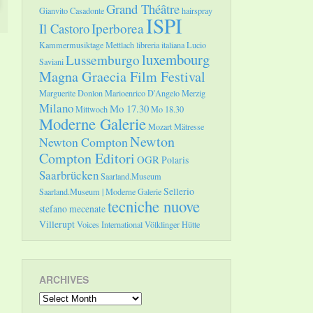
Grand Théâtre
Gianvito Casadonte
hairspray
ISPI
Il Castoro
Iperborea
Kammermusiktage Mettlach
libreria italiana
Lucio
luxembourg
Lussemburgo
Saviani
Magna Graecia Film Festival
Marguerite Donlon
Marioenrico D'Angelo
Merzig
Milano
Mo 17.30
Mittwoch
Mo 18.30
Moderne Galerie
Mozart
Mätresse
Newton
Newton Compton
Compton Editori
OGR
Polaris
Saarbrücken
Saarland.Museum
Sellerio
Saarland.Museum | Moderne Galerie
tecniche nuove
stefano mecenate
Villerupt
Voices International
Völklinger Hütte
ARCHIVES
Archives