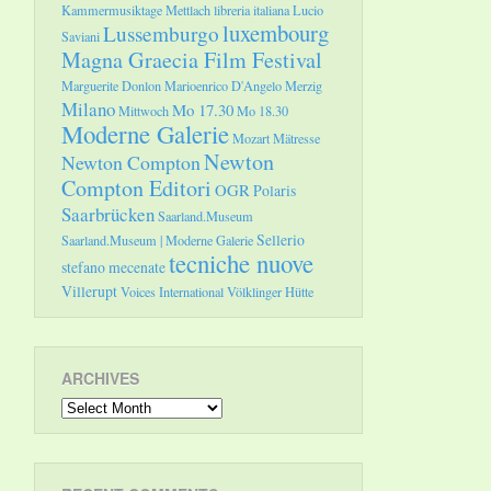
Kammermusiktage Mettlach
libreria italiana
Lucio
luxembourg
Lussemburgo
Saviani
Magna Graecia Film Festival
Marguerite Donlon
Marioenrico D'Angelo
Merzig
Milano
Mo 17.30
Mittwoch
Mo 18.30
Moderne Galerie
Mozart
Mätresse
Newton
Newton Compton
Compton Editori
OGR
Polaris
Saarbrücken
Saarland.Museum
Sellerio
Saarland.Museum | Moderne Galerie
tecniche nuove
stefano mecenate
Villerupt
Voices International
Völklinger Hütte
ARCHIVES
Archives