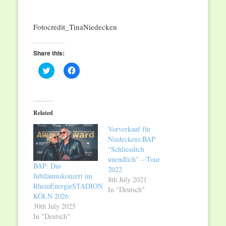
Fotocredit_TinaNiedecken
Share this:
Click
Click
to
to
share
share
on
on
Twitter
Facebook
(Opens
(Opens
in
in
Related
new
new
window)
window)
Vorverkauf für
Niedeckens BAP
“Schliesslich
unendlich” – Tour
BAP: Das
2022
Jubiläumskonzert im
8th July 2021
RheinEnergieSTADION
In "Deutsch"
KÖLN 2026
30th July 2025
In "Deutsch"