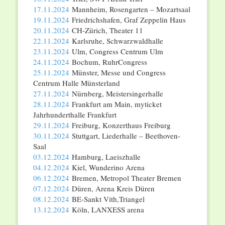
17.11.2024
Mannheim, Rosengarten – Mozartsaal
19.11.2024
Friedrichshafen, Graf Zeppelin Haus
20.11.2024
CH-Zürich, Theater 11
22.11.2024
Karlsruhe, Schwarzwaldhalle
23.11.2024
Ulm, Congress Centrum Ulm
24.11.2024
Bochum, RuhrCongress
25.11.2024
Münster, Messe und Congress
Centrum Halle Münsterland
27.11.2024
Nürnberg, Meistersingerhalle
28.11.2024
Frankfurt am Main, myticket
Jahrhunderthalle Frankfurt
29.11.2024
Freiburg, Konzerthaus Freiburg
30.11.2024
Stuttgart, Liederhalle – Beethoven-
Saal
03.12.2024
Hamburg, Laeiszhalle
04.12.2024
Kiel, Wunderino Arena
06.12.2024
Bremen, Metropol Theater Bremen
07.12.2024
Düren, Arena Kreis Düren
08.12.2024
BE-Sankt Vith,Triangel
13.12.2024
Köln, LANXESS arena