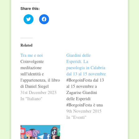
Share this:
Click
Click
to
to
share
share
on
on
Twitter
Facebook
(Opens
(Opens
in
in
Related
new
new
window)
window)
Tra me e noi
Giardini delle
Coinvolgente
Esperidi. La
meditazione
paesologia in Calabria
sull'identità e
dal 13 al 15 novembre
l'appartenenza, il libro
#BorgoinFesta dal 13
di Daniel Siegel
al 15 novembre a
combina riflessioni
31st December 2023
Zagarise Giardini
personali e discussioni
In "Italiano"
delle Esperidi
scientifiche su come la
#BorgoinFesta è una
mente, il cervello e le
nuova proposta
9th November 2015
nostre relazioni danno
culturale dedicata alla
In "Eventi"
forma a ciò che siamo.
terra di Calabria che
Intrecciando l'interno
aspira a prendersi cura
e l'esterno, il
dei luoghi che la