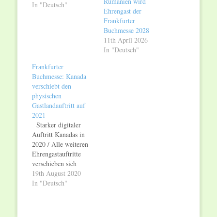
Rumänien wird
In "Deutsch"
Ehrengast der
Frankfurter
Buchmesse 2028
11th April 2026
In "Deutsch"
Frankfurter
Buchmesse: Kanada
verschiebt den
physischen
Gastlandauftritt auf
2021
Starker digitaler
Auftritt Kanadas in
2020 / Alle weiteren
Ehrengastauftritte
verschieben sich
ebenfalls um ein Jahr
19th August 2020
Der für 2020 geplante
In "Deutsch"
physische
Ehrengastauftritt
Kanadas auf der