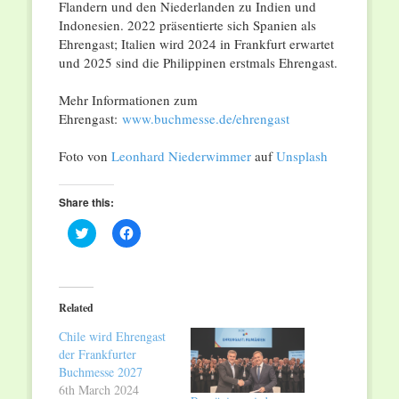
Flandern und den Niederlanden zu Indien und
Indonesien. 2022 präsentierte sich Spanien als
Ehrengast; Italien wird 2024 in Frankfurt erwartet
und 2025 sind die Philippinen erstmals Ehrengast.
Mehr Informationen zum
Ehrengast:
www.buchmesse.de/ehrengast
Foto von
Leonhard Niederwimmer
auf
Unsplash
Share this:
Click
Click
to
to
share
share
on
on
Twitter
Facebook
(Opens
(Opens
in
in
Related
new
new
window)
window)
Chile wird Ehrengast
der Frankfurter
Buchmesse 2027
6th March 2024