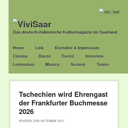
Das deutsch-italienische Kulturmagazin im Saarland
Main menu
Skip
Home
Link
Kontakte & Impressum
to
Cinema
Danza
Eventi
Interviste
content
Letteratura
Musica
Società
Teatro
Tschechien wird Ehrengast
der Frankfurter Buchmesse
2026
POSTED
2ND OCTOBER 2023