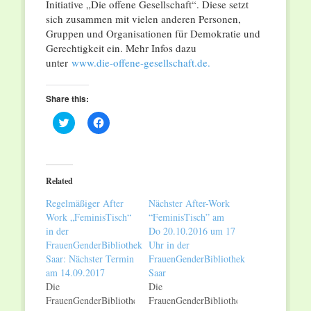
Initiative „Die offene Gesellschaft“. Diese setzt
sich zusammen mit vielen anderen Personen,
Gruppen und Organisationen für Demokratie und
Gerechtigkeit ein. Mehr Infos dazu
unter
www.die-offene-gesellschaft.de.
Share this:
Click
Click
to
to
share
share
on
on
Twitter
Facebook
(Opens
(Opens
in
in
Related
new
new
window)
window)
Regelmäßiger After
Nächster After-Work
Work „FeminisTisch“
“FeminisTisch” am
in der
Do 20.10.2016 um 17
FrauenGenderBibliothek
Uhr in der
Saar: Nächster Termin
FrauenGenderBibliothek
am 14.09.2017
Saar
Die
Die
FrauenGenderBibliothek
FrauenGenderBibliothek