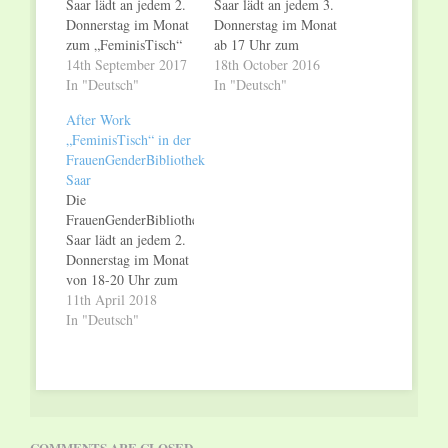
Saar lädt an jedem 2.
Saar lädt an jedem 3.
Donnerstag im Monat
Donnerstag im Monat
zum „FeminisTisch“
ab 17 Uhr zum
ein. Ab sofort zu einer
14th September 2017
„FeminisTisch“ ein.
18th October 2016
neuen Uhrzeit: von 18
In "Deutsch"
Bei diesem
In "Deutsch"
bis 20 Uhr. Bei
regelmäßigen offenen
After Work
diesem regelmäßigen
Treffen kann in
„FeminisTisch“ in der
offenen Treffen kann
geselliger Atmosphäre
FrauenGenderBibliothek
in geselliger
über Themen
Saar
Atmosphäre über
diskutiert werden, die
Die
Themen aus den
aktuell sind, auf den
FrauenGenderBibliothek
Bereichen Feminismus
Nägeln brennen und
Saar lädt an jedem 2.
und Gender diskutiert
über die man und frau
Donnerstag im Monat
werden. Der After
sich gerne einmal
von 18-20 Uhr zum
Work „FeminisTisch“
austauschen möchte.
„FeminisTisch“ ein.
11th April 2018
ist für Menschen…
Die Themenauswahl
Bei diesem
In "Deutsch"
kann…
regelmäßigen offenen
Treffen kann in
geselliger Atmosphäre
über Themen aus den
Bereichen Feminismus
und Gender diskutiert
COMMENTS ARE CLOSED.