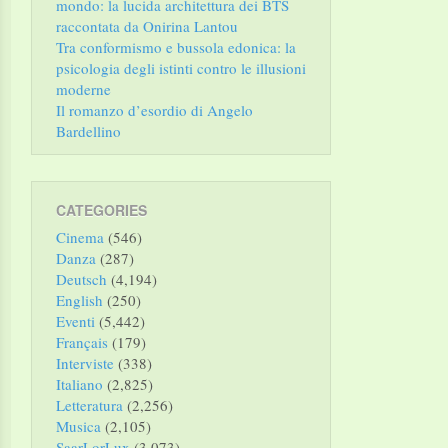
mondo: la lucida architettura dei BTS
raccontata da Onirina Lantou
Tra conformismo e bussola edonica: la
psicologia degli istinti contro le illusioni
moderne
Il romanzo d’esordio di Angelo
Bardellino
CATEGORIES
Cinema
(546)
Danza
(287)
Deutsch
(4,194)
English
(250)
Eventi
(5,442)
Français
(179)
Interviste
(338)
Italiano
(2,825)
Letteratura
(2,256)
Musica
(2,105)
SaarLorLux
(3,073)