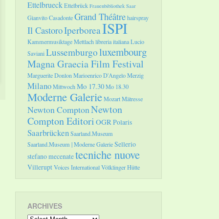
Ettelbrueck
Ettelbrück
Frauenbibliothek Saar
Grand Théâtre
Gianvito Casadonte
hairspray
ISPI
Il Castoro
Iperborea
Kammermusiktage Mettlach
libreria italiana
Lucio
luxembourg
Lussemburgo
Saviani
Magna Graecia Film Festival
Marguerite Donlon
Marioenrico D'Angelo
Merzig
Milano
Mo 17.30
Mittwoch
Mo 18.30
Moderne Galerie
Mozart
Mätresse
Newton
Newton Compton
Compton Editori
OGR
Polaris
Saarbrücken
Saarland.Museum
Sellerio
Saarland.Museum | Moderne Galerie
tecniche nuove
stefano mecenate
Villerupt
Voices International
Völklinger Hütte
ARCHIVES
Archives