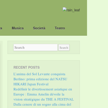
ra
Musica
Società
Teatro
RECENT POSTS
L’anima del Sol Levante conquista
Berlino: prima edizione del NATSU
HIKARI Japan Festival
Redéfinir le divertissement asiatique en
Europe : Emma Amelin dévoile la
vision stratégique du THE A FESTIVAL
Dalla cenere di un sogno alla cima del