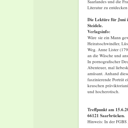
Saarlandes und die Fr
Literatur zu entdecken
Die Lektüre für Juni 
Steidele.
Verlagsinfo:
Wäre sie ein Mann gew
Heiratsschwindler, Lüs
Weg. Anne Lister (1791
an die Wäsche und ans 
In pornografischer Deu
Abenteuer, mal liebesk
amüsant. Anhand diese
faszinierende Porträt e
keuschen präviktoriani
und hocherotisch.
Treffpunkt am 15.6.2
66121 Saarbrücken.
Hinweis: In der FGBS g