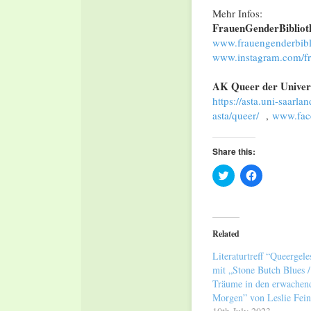
Mehr Infos:
FrauenGenderBibliot
www.frauengenderbibli
www.instagram.com/fr
AK Queer der Univers
https://asta.uni-saarlan
asta/queer/
,
www.fac
Share this:
Click
Click
to
to
share
share
on
on
Twitter
Facebook
(Opens
(Opens
in
in
Related
new
new
window)
window)
Literaturtreff “Queergele
mit „Stone Butch Blues /
Träume in den erwachen
Morgen” von Leslie Fei