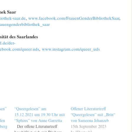
hek Saar
othek-saar.de
,
www.facebook.com/FrauenGenderBibliothekSaar
,
auengenderbibliothek_saar
ität des Saarlandes
d.de/der-
ebook.com/queer.uds
,
www.instagram.com/queer_uds
sen”
“Queergelesen” am
Offener Literaturtreff
15.12.2021 um 19:30 Uhr mit
“Queergelesen” mit „Brïn“
den
“Sphinx” von Anne Garretta
von Sameena Jehanzeb
nberg
Der offene Literaturtreff
15th September 2023