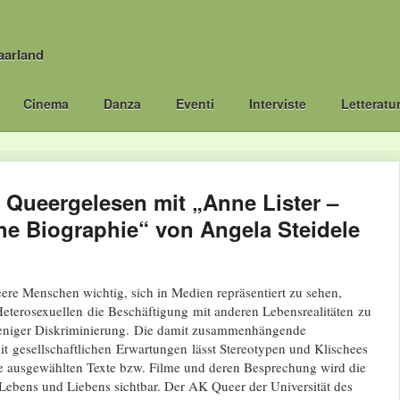
aarland
Cinema
Danza
Eventi
Interviste
Letteratu
ff Queergelesen mit „Anne Lister –
he Biographie“ von Angela Steidele
ueere Menschen wichtig, sich in Medien repräsentiert zu sehen,
 Heterosexuellen die Beschäftigung mit anderen Lebensrealitäten zu
niger Diskriminierung. Die damit zusammenhängende
t gesellschaftlichen Erwartungen lässt Stereotypen und Klischees
ie ausgewählten Texte bzw. Filme und deren Besprechung wird die
 Lebens und Liebens sichtbar. Der AK Queer der Universität des