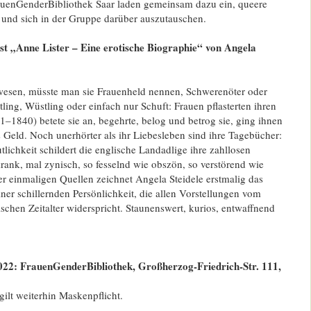
auenGenderBibliothek Saar laden gemeinsam dazu ein, queere
 und sich in der Gruppe darüber auszutauschen.
ist „Anne Lister – Eine erotische Biographie“ von Angela
esen, müsste man sie Frauenheld nennen, Schwerenöter oder
tling, Wüstling oder einfach nur Schuft: Frauen pflasterten ihren
–1840) betete sie an, begehrte, belog und betrog sie, ging ihnen
Geld. Noch unerhörter als ihr Liebesleben sind ihre Tagebücher:
tlichkeit schildert die englische Landadlige ihre zahllosen
rank, mal zynisch, so fesselnd wie obszön, so verstörend wie
r einmaligen Quellen zeichnet Angela Steidele erstmalig das
iner schillernden Persönlichkeit, die allen Vorstellungen vom
schen Zeitalter widerspricht. Staunenswert, kurios, entwaffnend
022: FrauenGenderBibliothek, Großherzog-Friedrich-Str. 111,
ilt weiterhin Maskenpflicht.