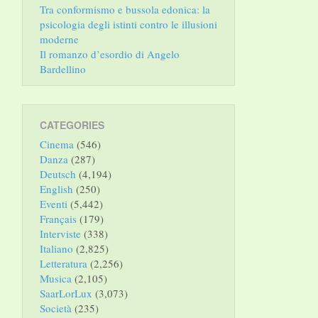
Tra conformismo e bussola edonica: la
psicologia degli istinti contro le illusioni
moderne
Il romanzo d’esordio di Angelo
Bardellino
CATEGORIES
Cinema
(546)
Danza
(287)
Deutsch
(4,194)
English
(250)
Eventi
(5,442)
Français
(179)
Interviste
(338)
Italiano
(2,825)
Letteratura
(2,256)
Musica
(2,105)
SaarLorLux
(3,073)
Società
(235)