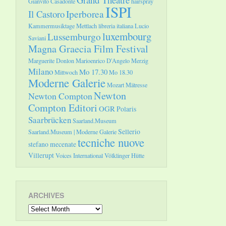
Gianvito Casadonte
hairspray
ISPI
Il Castoro
Iperborea
Kammermusiktage Mettlach
libreria italiana
Lucio
luxembourg
Lussemburgo
Saviani
Magna Graecia Film Festival
Marguerite Donlon
Marioenrico D'Angelo
Merzig
Milano
Mo 17.30
Mittwoch
Mo 18.30
Moderne Galerie
Mozart
Mätresse
Newton
Newton Compton
Compton Editori
OGR
Polaris
Saarbrücken
Saarland.Museum
Sellerio
Saarland.Museum | Moderne Galerie
tecniche nuove
stefano mecenate
Villerupt
Voices International
Völklinger Hütte
ARCHIVES
Archives