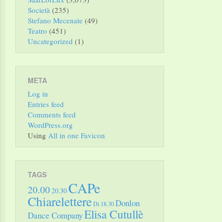
Società
(235)
Stefano Mecenate
(49)
Teatro
(451)
Uncategorized
(1)
META
Log in
Entries feed
Comments feed
WordPress.org
Using
All in one Favicon
TAGS
CAPe
20.00
20.30
Chiarelettere
Donlon
Di 18.30
Elisa Cutullè
Dance Company