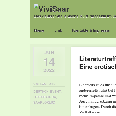
Das deutsch-italienische Kulturmagazin im S
Main menu
Skip
Home
Link
Kontakte & Impressum
to
content
JUN
14
Literaturtre
Eine erotisc
2022
CATEGORIZED:
Einerseits ist es für q
andererseits führt bei
DEUTSCH
,
EVENTI
,
mehr Empathie und we
LETTERATURA
,
Auseinandersetzung mi
SAARLORLUX
hinterfragen. Durch d
Vielfalt menschlichen