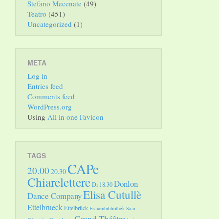
Stefano Mecenate
(49)
Teatro
(451)
Uncategorized
(1)
META
Log in
Entries feed
Comments feed
WordPress.org
Using
All in one Favicon
TAGS
CAPe
20.00
20.30
Chiarelettere
Donlon
Di 18.30
Elisa Cutullè
Dance Company
Ettelbrueck
Ettelbrück
Frauenbibliothek Saar
Grand Théâtre