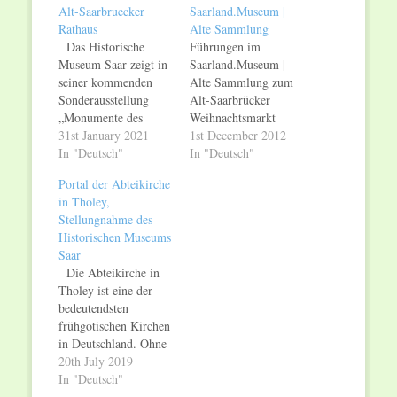
Alt-Saarbruecker
Saarland.Museum |
Rathaus
Alte Sammlung
Das Historische
Führungen im
Museum Saar zeigt in
Saarland.Museum |
seiner kommenden
Alte Sammlung zum
Sonderausstellung
Alt-Saarbrücker
„Monumente des
Weihnachtsmarkt
Krieges“ (ab 27.
31st January 2021
Samstag, 1. Dezember
1st December 2012
Februar 2021) die
In "Deutsch"
und Sonntag, 2.
In "Deutsch"
Gemälde des
Dezember 2012
Portal der Abteikirche
Saarbrücker
Saarland.Museum |
in Tholey,
Rathauszyklus aus
Alte Sammlung Das
Stellungnahme des
dem Jahr 1880, die
Saarland.Museum |
Historischen Museums
lange Zeit als
Alte Sammlung,
Saar
verschollen galten.
Saarbrücken, Am
Die Abteikirche in
Erstmals nach 76
Schlossplatz, nimmt
Tholey ist eine der
Jahren sind diese nun
auch dieses Jahr
bedeutendsten
wieder öffentlich
wieder am
frühgotischen Kirchen
zugänglich. Das
traditionellen 38. Alt-
in Deutschland. Ohne
Museum konnte den
Saarbrücker
Beteiligung des
20th July 2019
Zyklus nun für
Weihnachtsmarkt rund
Landesdenkmalamtes
In "Deutsch"
seine…
um das Saarbrücker
wurde der