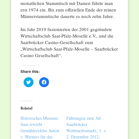
monatlichen Stammtisch mit Damen führte man
erst 1974 ein. Bis zum offiziellen Ende der reinen
Männerstammtische dauerte es noch zehn Jahre.
Im Jahr 2019 fusionierten der 2001 gegründete
Wirtschaftsclub Saar-Pfalz-Moselle e.V., und die
Saarbrücker Casino-Gesellschaft zum
„Wirtschaftsclub Saar-Pfalz-Moselle – Saarbrücker
Casino Gesellschaft“.
Share this:
Click
Click
to
to
share
share
on
on
Twitter
Facebook
(Opens
(Opens
in
in
Related
new
new
window)
window)
Historisches Museum
Führungen zum Alt-
Saar erwirbt
Saarbrücker
Gemäldezyklus Anton
Weihnachtsmarkt, 1. +
v. Werners für das
2. Dezember 2012,