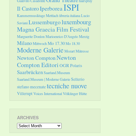
Gianvito Casadonte
hairspray
ISPI
Il Castoro
Iperborea
Kammermusiktage Mettlach
libreria italiana
Lucio
luxembourg
Lussemburgo
Saviani
Magna Graecia Film Festival
Marguerite Donlon
Marioenrico D'Angelo
Merzig
Milano
Mo 17.30
Mittwoch
Mo 18.30
Moderne Galerie
Mozart
Mätresse
Newton
Newton Compton
Compton Editori
OGR
Polaris
Saarbrücken
Saarland.Museum
Sellerio
Saarland.Museum | Moderne Galerie
tecniche nuove
stefano mecenate
Villerupt
Voices International
Völklinger Hütte
ARCHIVES
Archives