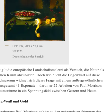
Oel/Holz, 70,9 x 57,4 cm
NI 3223
Dauerleihgabe der SaarLB
t gilt die europäische Landschaftsmalerei als Versuch, die Natur als
hen Raum abzubilden. Doch wie blickt die Gegenwart auf diese
ndmuseum widmet sich dieser Frage mit einem außergewöhnlichen
Insgesamt 41 Exponate – darunter 22 Arbeiten von Paul Morrison
eumsräume in ein Spannungsfeld zwischen Gestern und Heute.
rz-Weiß und Gold
 geborene Paul Morrison gehört zu den prägendsten Stimmen der