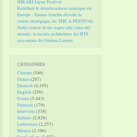
HIKARI Japan Festival
Redéfinir le divertissement asiatique en
Europe : Emma Amelin dévoile la
vision stratégique du THE A FESTIVAL
Dalla cenere di un sogno alla cima del
mondo: la lucida architettura dei BTS
raccontata da Onirina Lantou
CATEGORIES
Cinema
(546)
Danza
(287)
Deutsch
(4,195)
English
(250)
Eventi
(5,443)
Français
(179)
Interviste
(338)
Italiano
(2,826)
Letteratura
(2,257)
Musica
(2,106)
SaarLorLux
(3,073)