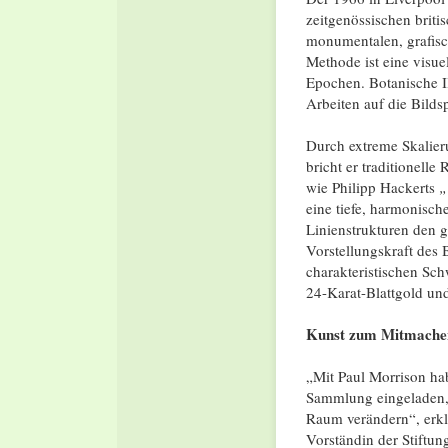
zeitgenössischen briti
monumentalen, grafisc
Methode ist eine visue
Epochen. Botanische Il
Arbeiten auf die Bilds
Durch extreme Skalier
bricht er traditionel
wie Philipp Hackerts
„
eine tiefe, harmonische
Linienstrukturen den g
Vorstellungskraft des 
charakteristischen Sch
24-Karat-Blattgold und
Kunst zum Mitmachen
„Mit Paul Morrison hab
Sammlung eingeladen, 
Raum verändern“, erklä
Vorständin der Stiftung