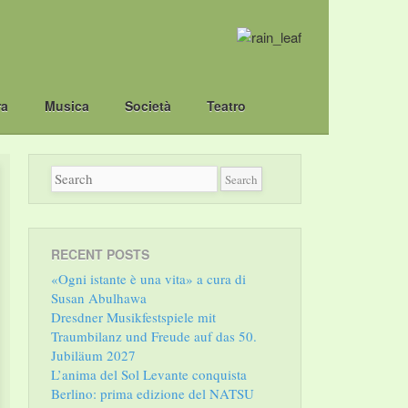
ra
Musica
Società
Teatro
RECENT POSTS
«Ogni istante è una vita» a cura di
Susan Abulhawa
Dresdner Musikfestspiele mit
Traumbilanz und Freude auf das 50.
Jubiläum 2027
L’anima del Sol Levante conquista
Berlino: prima edizione del NATSU