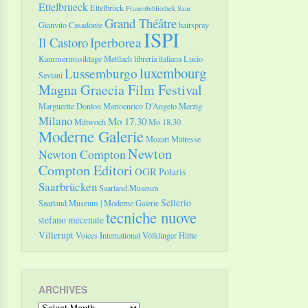
Ettelbrueck
Ettelbrück
Frauenbibliothek Saar
Grand Théâtre
Gianvito Casadonte
hairspray
ISPI
Il Castoro
Iperborea
Kammermusiktage Mettlach
libreria italiana
Lucio
luxembourg
Lussemburgo
Saviani
Magna Graecia Film Festival
Marguerite Donlon
Marioenrico D'Angelo
Merzig
Milano
Mo 17.30
Mittwoch
Mo 18.30
Moderne Galerie
Mozart
Mätresse
Newton
Newton Compton
Compton Editori
OGR
Polaris
Saarbrücken
Saarland.Museum
Sellerio
Saarland.Museum | Moderne Galerie
tecniche nuove
stefano mecenate
Villerupt
Voices International
Völklinger Hütte
ARCHIVES
Archives