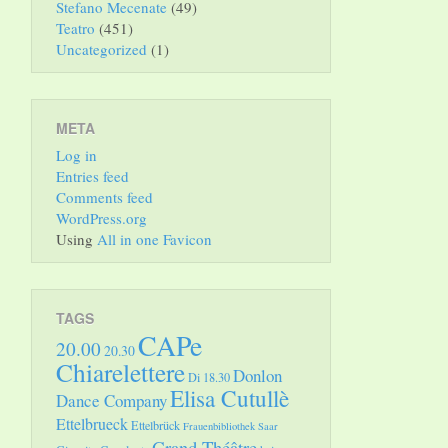
Stefano Mecenate
(49)
Teatro
(451)
Uncategorized
(1)
META
Log in
Entries feed
Comments feed
WordPress.org
Using
All in one Favicon
TAGS
CAPe
20.00
20.30
Chiarelettere
Donlon
Di 18.30
Elisa Cutullè
Dance Company
Ettelbrueck
Ettelbrück
Frauenbibliothek Saar
Grand Théâtre