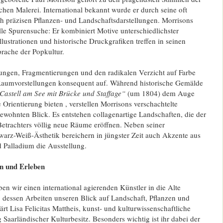
schen Malerei. International bekannt wurde er durch seine oft
h präzisen Pflanzen- und Landschaftsdarstellungen. Morrisons
lle Spurensuche: Er kombiniert Motive unterschiedlichster
lustrationen und historische Druckgrafiken treffen in seinen
prache der Popkultur.
ungen, Fragmentierungen und den radikalen Verzicht auf Farbe
le Raumvorstellungen konsequent auf. Während historische Gemälde
Castell am See mit Brücke und Staffage“
(um 1804) dem Auge
 Orientierung bieten , verstellen Morrisons verschachtelte
ewohnten Blick. Es entstehen collagenartige Landschaften, die der
Betrachters völlig neue Räume eröffnen. Neben seiner
warz-Weiß-Ästhetik bereichern in jüngster Zeit auch Akzente aus
 Palladium die Ausstellung.
 und Erleben
en wir einen international agierenden Künstler in die Alte
dessen Arbeiten unseren Blick auf Landschaft, Pflanzen und
rt Lisa Felicitas Mattheis, kunst- und kulturwissenschaftliche
 Saarländischer Kulturbesitz. Besonders wichtig ist ihr dabei der