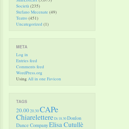
Società
(235)
Stefano Mecenate
(49)
Teatro
(451)
Uncategorized
(1)
META
Log in
Entries feed
Comments feed
WordPress.org
Using
All in one Favicon
TAGS
CAPe
20.00
20.30
Chiarelettere
Donlon
Di 18.30
Elisa Cutullè
Dance Company