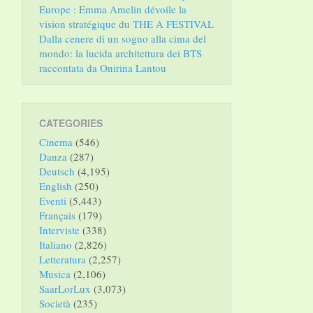
Europe : Emma Amelin dévoile la
vision stratégique du THE A FESTIVAL
Dalla cenere di un sogno alla cima del
mondo: la lucida architettura dei BTS
raccontata da Onirina Lantou
CATEGORIES
Cinema
(546)
Danza
(287)
Deutsch
(4,195)
English
(250)
Eventi
(5,443)
Français
(179)
Interviste
(338)
Italiano
(2,826)
Letteratura
(2,257)
Musica
(2,106)
SaarLorLux
(3,073)
Società
(235)