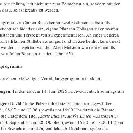
ie Ausstellung lädt nicht nur zum Betrachten ein, sondern mit den
dazu, selbst kreativ zu werden.“
lungsräumen können Besucher an zwei Stationen selbst aktiv
euchttisch lädt dazu ein, eigene Pflanzen-Collagen zu entwerfen
ßstäben und Perspektiven zu experimentieren. An einer weiteren
isches Blumen-Stillleben arrangiert und an Zeichenhockern direkt
n werden – inspiriert von den Alten Meistern wie dem ebenfalls
ben von Johan Bouman aus dem Jahr 1653.
eitprogramm
on einem vielseitigen Vermittlungsprogramm flankiert:
ungen:
Finden ab dem 14. Juni 2026 zweiwöchentlich sonntags um
gen:
David Grube-Palzer führt Interessierte an ausgewählten
., 08.07. und 12.08.) jeweils um 16:00 Uhr durch die Räume.
ps:
Unter dem Titel
„Zarte Blumen, starke Linien – Zeichnen im
 23. September und 28. Oktober (jeweils 15:30 bis 18:00 Uhr) ein
für Erwachsene und Jugendliche ab 16 Jahren angeboten.