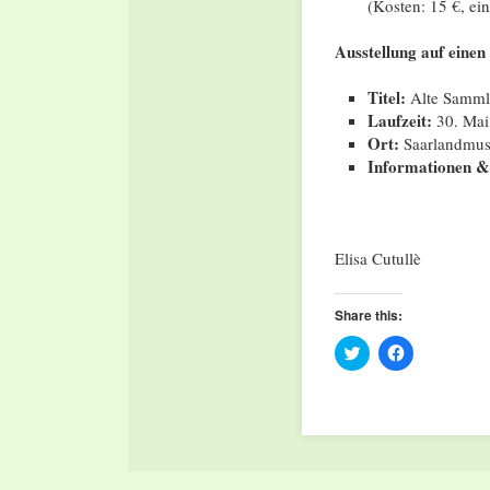
(Kosten: 15 €, ei
Ausstellung auf einen
Titel:
Alte Sammlu
Laufzeit:
30. Mai
Ort:
Saarlandmus
Informationen 
Elisa Cutullè
Share this:
Click
Click
to
to
share
share
on
on
Twitter
Facebook
(Opens
(Opens
in
in
new
new
window)
window)