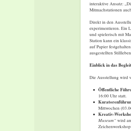
interaktive Ansatz: „D
Mitmachstationen auch 
Direkt in den Ausstel
experimentieren. Ein L
und spielerisch mit Ma
Station kann ein klass
auf Papier festgehalte
ausgestellten Stillle
Einblick in das Begl
Die Ausstellung wird v
Öffentliche Führ
16:00 Uhr statt.
Kuratorenführun
Mittwochen (03.06
Kreativ-Worksho
Museum“
wird am
Zeichenworkshop 