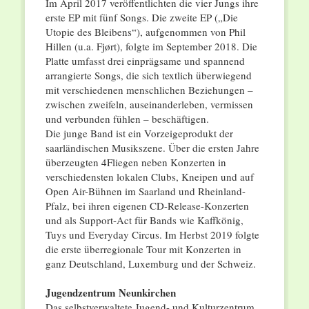
Im April 2017 veröffentlichten die vier Jungs ihre
erste EP mit fünf Songs. Die zweite EP („Die
Utopie des Bleibens“), aufgenommen von Phil
Hillen (u.a. Fjørt), folgte im September 2018. Die
Platte umfasst drei einprägsame und spannend
arrangierte Songs, die sich textlich überwiegend
mit verschiedenen menschlichen Beziehungen –
zwischen zweifeln, auseinanderleben, vermissen
und verbunden fühlen – beschäftigen.
Die junge Band ist ein Vorzeigeprodukt der
saarländischen Musikszene. Über die ersten Jahre
überzeugten 4Fliegen neben Konzerten in
verschiedensten lokalen Clubs, Kneipen und auf
Open Air-Bühnen im Saarland und Rheinland-
Pfalz, bei ihren eigenen CD-Release-Konzerten
und als Support-Act für Bands wie Kaffkönig,
Tuys und Everyday Circus. Im Herbst 2019 folgte
die erste überregionale Tour mit Konzerten in
ganz Deutschland, Luxemburg und der Schweiz.
Jugendzentrum Neunkirchen
Das selbstverwaltete Jugend- und Kulturzentrum