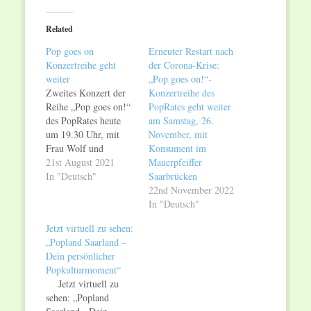
Twitter
Facebook
(Opens
(Opens
in
in
Related
new
new
window)
window)
Pop goes on
Erneuter Restart nach
Konzertreihe geht
der Corona-Krise:
weiter
„Pop goes on!“-
Zweites Konzert der
Konzertreihe des
Reihe „Pop goes on!“
PopRates geht weiter
des PopRates heute
am Samstag, 26.
um 19.30 Uhr, mit
November, mit
Frau Wolf und
Konsument im
Vincent & the
21st August 2021
Mauerpfeiffer
Strangers im Glashaus
In "Deutsch"
Saarbrücken
in Dreisbach Ende
22nd November 2022
April 2020 – Mitten
In "Deutsch"
im ersten Corona-
Jetzt virtuell zu sehen:
Lockdown – hatte der
„Popland Saarland –
PopRat zusammen mit
Dein persönlicher
der Oliver Elm
Popkulturmoment“
Marketing (O.E.M.)
Jetzt virtuell zu
ein Konzept zur
sehen: „Popland
Soforthilfe für