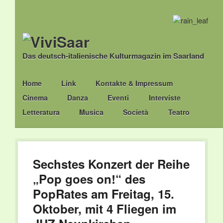
Das deutsch-italienische Kulturmagazin im Saarland
Main menu
Skip
Home
Link
Kontakte & Impressum
to
Cinema
Danza
Eventi
Interviste
content
Letteratura
Musica
Società
Teatro
Sechstes Konzert der Reihe
„Pop goes on!“ des
PopRates am Freitag, 15.
Oktober, mit 4 Fliegen im