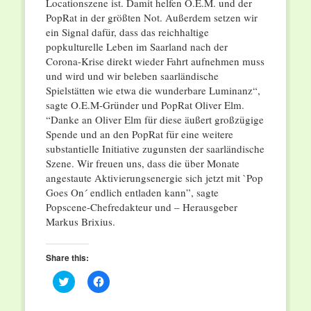
Locationszene ist. Damit helfen O.E.M. und der
PopRat in der größten Not. Außerdem setzen wir
ein Signal dafür, dass das reichhaltige
popkulturelle Leben im Saarland nach der
Corona-Krise direkt wieder Fahrt aufnehmen muss
und wird und wir beleben saarländische
Spielstätten wie etwa die wunderbare Luminanz“,
sagte O.E.M-Gründer und PopRat Oliver Elm.
“Danke an Oliver Elm für diese äußert großzügige
Spende und an den PopRat für eine weitere
substantielle Initiative zugunsten der saarländische
Szene. Wir freuen uns, dass die über Monate
angestaute Aktivierungsenergie sich jetzt mit `Pop
Goes On´ endlich entladen kann”, sagte
Popscene-Chefredakteur und – Herausgeber
Markus Brixius.
Share this:
Click
Click
to
to
share
share
on
on