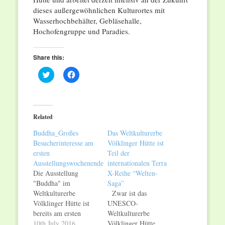
dieses außergewöhnlichen Kulturortes mit
Wasserhochbehälter, Gebläsehalle,
Hochofengruppe und Paradies.
Share this:
Click
Click
to
to
share
share
on
on
Twitter
Facebook
(Opens
(Opens
in
in
Related
new
new
window)
window)
Buddha_Großes
Das Weltkulturerbe
Besucherinteresse am
Völklinger Hütte ist
ersten
Teil der
Ausstellungswochenende
internationalen Terra
Die Ausstellung
X-Reihe “Welten-
"Buddha" im
Saga”
Weltkulturerbe
Zwar ist das
Völklinger Hütte ist
UNESCO-
bereits am ersten
Weltkulturerbe
Ausstellungswochenende
10th July 2016
Völklinger Hütte