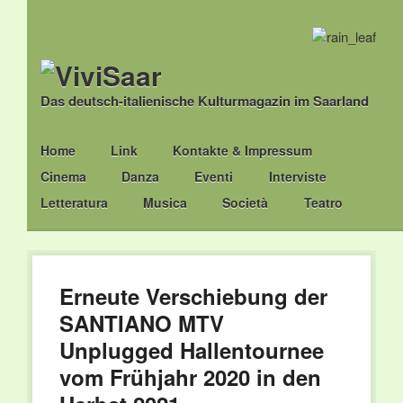
Das deutsch-italienische Kulturmagazin im Saarland
Main menu
Skip
Home
Link
Kontakte & Impressum
to
Cinema
Danza
Eventi
Interviste
content
Letteratura
Musica
Società
Teatro
Erneute Verschiebung der
SANTIANO MTV
Unplugged Hallentournee
vom Frühjahr 2020 in den