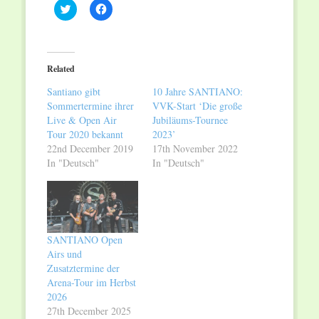
Click
Click
to
to
share
share
on
on
Twitter
Facebook
(Opens
(Opens
in
in
Related
new
new
window)
window)
Santiano gibt
10 Jahre SANTIANO:
Sommertermine ihrer
VVK-Start ‘Die große
Live & Open Air
Jubiläums-Tournee
Tour 2020 bekannt
2023’
22nd December 2019
17th November 2022
In "Deutsch"
In "Deutsch"
SANTIANO Open
Airs und
Zusatztermine der
Arena-Tour im Herbst
2026
27th December 2025